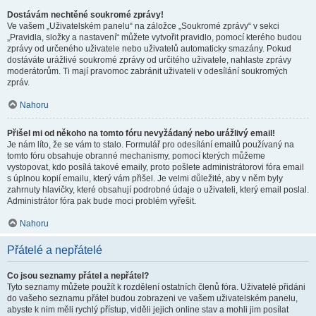
Dostávám nechtěné soukromé zprávy!
Ve vašem „Uživatelském panelu“ na záložce „Soukromé zprávy“ v sekci
„Pravidla, složky a nastavení“ můžete vytvořit pravidlo, pomocí kterého budou
zprávy od určeného uživatele nebo uživatelů automaticky smazány. Pokud
dostáváte urážlivé soukromé zprávy od určitého uživatele, nahlaste zprávy
moderátorům. Ti mají pravomoc zabránit uživateli v odesílání soukromých
zpráv.
Nahoru
Přišel mi od někoho na tomto fóru nevyžádaný nebo urážlivý email!
Je nám líto, že se vám to stalo. Formulář pro odesílání emailů používaný na
tomto fóru obsahuje obranné mechanismy, pomocí kterých můžeme
vystopovat, kdo posílá takové emaily, proto pošlete administrátorovi fóra email
s úplnou kopií emailu, který vám přišel. Je velmi důležité, aby v něm byly
zahrnuty hlavičky, které obsahují podrobné údaje o uživateli, který email poslal.
Administrátor fóra pak bude moci problém vyřešit.
Nahoru
Přátelé a nepřátelé
Co jsou seznamy přátel a nepřátel?
Tyto seznamy můžete použít k rozdělení ostatních členů fóra. Uživatelé přidáni
do vašeho seznamu přátel budou zobrazeni ve vašem uživatelském panelu,
abyste k nim měli rychlý přístup, viděli jejich online stav a mohli jim posílat