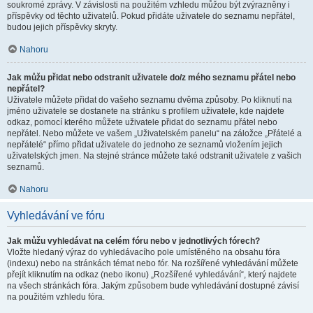
soukromé zprávy. V závislosti na použitém vzhledu můžou být zvýrazněny i
příspěvky od těchto uživatelů. Pokud přidáte uživatele do seznamu nepřátel,
budou jejich příspěvky skryty.
Nahoru
Jak můžu přidat nebo odstranit uživatele do/z mého seznamu přátel nebo
nepřátel?
Uživatele můžete přidat do vašeho seznamu dvěma způsoby. Po kliknutí na
jméno uživatele se dostanete na stránku s profilem uživatele, kde najdete
odkaz, pomocí kterého můžete uživatele přidat do seznamu přátel nebo
nepřátel. Nebo můžete ve vašem „Uživatelském panelu“ na záložce „Přátelé a
nepřátelé“ přímo přidat uživatele do jednoho ze seznamů vložením jejich
uživatelských jmen. Na stejné stránce můžete také odstranit uživatele z vašich
seznamů.
Nahoru
Vyhledávání ve fóru
Jak můžu vyhledávat na celém fóru nebo v jednotlivých fórech?
Vložte hledaný výraz do vyhledávacího pole umístěného na obsahu fóra
(indexu) nebo na stránkách témat nebo fór. Na rozšířené vyhledávání můžete
přejít kliknutím na odkaz (nebo ikonu) „Rozšířené vyhledávání“, který najdete
na všech stránkách fóra. Jakým způsobem bude vyhledávání dostupné závisí
na použitém vzhledu fóra.