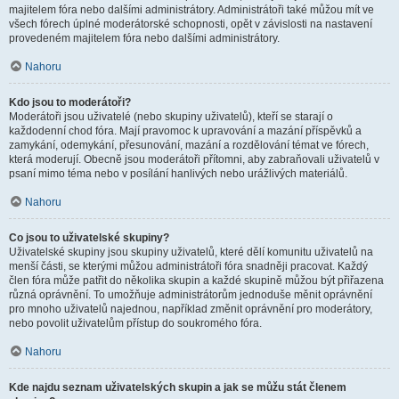
majitelem fóra nebo dalšími administrátory. Administrátoři také můžou mít ve
všech fórech úplné moderátorské schopnosti, opět v závislosti na nastavení
provedeném majitelem fóra nebo dalšími administrátory.
Nahoru
Kdo jsou to moderátoři?
Moderátoři jsou uživatelé (nebo skupiny uživatelů), kteří se starají o
každodenní chod fóra. Mají pravomoc k upravování a mazání příspěvků a
zamykání, odemykání, přesunování, mazání a rozdělování témat ve fórech,
která moderují. Obecně jsou moderátoři přítomni, aby zabraňovali uživatelů v
psaní mimo téma nebo v posílání hanlivých nebo urážlivých materiálů.
Nahoru
Co jsou to uživatelské skupiny?
Uživatelské skupiny jsou skupiny uživatelů, které dělí komunitu uživatelů na
menší části, se kterými můžou administrátoři fóra snadněji pracovat. Každý
člen fóra může patřit do několika skupin a každé skupině můžou být přiřazena
různá oprávnění. To umožňuje administrátorům jednoduše měnit oprávnění
pro mnoho uživatelů najednou, například změnit oprávnění pro moderátory,
nebo povolit uživatelům přístup do soukromého fóra.
Nahoru
Kde najdu seznam uživatelských skupin a jak se můžu stát členem