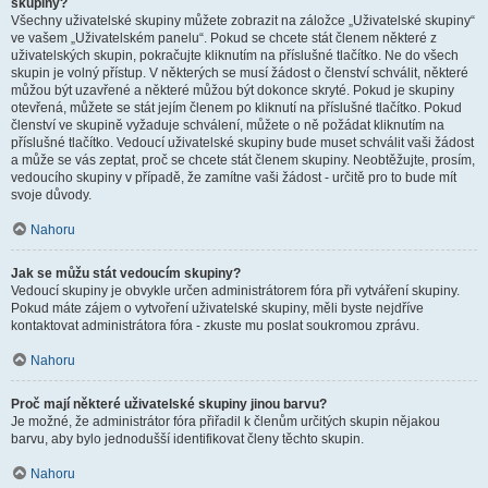
skupiny?
Všechny uživatelské skupiny můžete zobrazit na záložce „Uživatelské skupiny“
ve vašem „Uživatelském panelu“. Pokud se chcete stát členem některé z
uživatelských skupin, pokračujte kliknutím na příslušné tlačítko. Ne do všech
skupin je volný přístup. V některých se musí žádost o členství schválit, některé
můžou být uzavřené a některé můžou být dokonce skryté. Pokud je skupiny
otevřená, můžete se stát jejím členem po kliknutí na příslušné tlačítko. Pokud
členství ve skupině vyžaduje schválení, můžete o ně požádat kliknutím na
příslušné tlačítko. Vedoucí uživatelské skupiny bude muset schválit vaši žádost
a může se vás zeptat, proč se chcete stát členem skupiny. Neobtěžujte, prosím,
vedoucího skupiny v případě, že zamítne vaši žádost - určitě pro to bude mít
svoje důvody.
Nahoru
Jak se můžu stát vedoucím skupiny?
Vedoucí skupiny je obvykle určen administrátorem fóra při vytváření skupiny.
Pokud máte zájem o vytvoření uživatelské skupiny, měli byste nejdříve
kontaktovat administrátora fóra - zkuste mu poslat soukromou zprávu.
Nahoru
Proč mají některé uživatelské skupiny jinou barvu?
Je možné, že administrátor fóra přiřadil k členům určitých skupin nějakou
barvu, aby bylo jednodušší identifikovat členy těchto skupin.
Nahoru