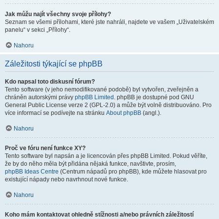
Jak můžu najít všechny svoje přílohy?
Seznam se všemi přílohami, které jste nahráli, najdete ve vašem „Uživatelském
panelu“ v sekci „Přílohy“.
Nahoru
Záležitosti týkající se phpBB
Kdo napsal toto diskusní fórum?
Tento software (v jeho nemodifikované podobě) byl vytvořen, zveřejněn a
chráněn autorskými právy
phpBB Limited
. phpBB je dostupné pod GNU
General Public License verze 2 (GPL-2.0) a může být volně distribuováno. Pro
více informací se podívejte na stránku
About phpBB
(angl.).
Nahoru
Proč ve fóru není funkce XY?
Tento software byl napsán a je licencován přes phpBB Limited. Pokud věříte,
že by do něho měla být přidána nějaká funkce, navštivte, prosím,
phpBB Ideas Centre
(Centrum nápadů pro phpBB), kde můžete hlasovat pro
existující nápady nebo navrhnout nové funkce.
Nahoru
Koho mám kontaktovat ohledně stížnosti a/nebo právních záležitostí