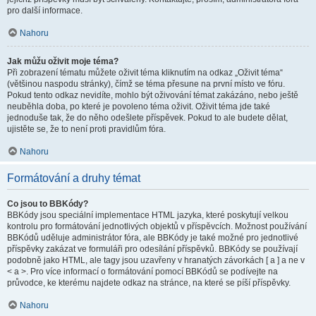
pro další informace.
Nahoru
Jak můžu oživit moje téma?
Při zobrazení tématu můžete oživit téma kliknutím na odkaz „Oživit téma“
(většinou naspodu stránky), čímž se téma přesune na první místo ve fóru.
Pokud tento odkaz nevidíte, mohlo být oživování témat zakázáno, nebo ještě
neuběhla doba, po které je povoleno téma oživit. Oživit téma jde také
jednoduše tak, že do něho odešlete příspěvek. Pokud to ale budete dělat,
ujistěte se, že to není proti pravidlům fóra.
Nahoru
Formátování a druhy témat
Co jsou to BBKódy?
BBKódy jsou speciální implementace HTML jazyka, které poskytují velkou
kontrolu pro formátování jednotlivých objektů v příspěvcích. Možnost používání
BBKódů uděluje administrátor fóra, ale BBKódy je také možné pro jednotlivé
příspěvky zakázat ve formuláři pro odesílání příspěvků. BBKódy se používají
podobně jako HTML, ale tagy jsou uzavřeny v hranatých závorkách [ a ] a ne v
< a >. Pro více informací o formátování pomocí BBKódů se podívejte na
průvodce, ke kterému najdete odkaz na stránce, na které se píší příspěvky.
Nahoru