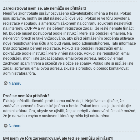
Zaregistroval jsem se, ale nemůžu se přihlásit!
Nejdříve zkontrolujte správnost vašeho uživatelského jména a hesla. Pokud
jsou správné, mohly se stát následující dvě věci. Pokud je ve fóru povolena
registrace v souladu s americkým zákonem na ochranu soukromí nezletilých
na internetu COPPA a vy jste během registrace zadali, že ještě nemáte třináct
let, budete muset postupovat podle instrukcí, které jste obdrželi emailem. Na
některých fórech je také vyžadováno, aby před přihlášením proběhla aktivace
nově registrovaného účtu a to buď vámi, nebo administrátorem. Tato informace
byla zobrazena během registrace. Pokud jste obdrželi registrační email,
pokračujte podle instrukcí, které v něm najdete. Pokud jste registrační email
neobdrželi, mohli jste zadat špatnou emailovou adresu, nebo byl email
zachycen spam filtrem a skončil ve složce se spamy. Pokud jste si jistí, že jste
zadali správnou emailovou adresu, zkuste s prosbou o pomoc kontaktovat
administrátora fóra.
Nahoru
Proč se nemůžu přihlásit?
Existuje několik důvodů, proč k tomu může dojít. Nejdříve se ujistěte, že
zadáváte správné uživatelské jméno a heslo. Pokud tomu tak je, kontaktujte
administrátora fóra, abyste se ujistili, že jste nebyli zabanováni. Je také možné,
že je na webu chyba v nastavení, která by měla být odstraněna.
Nahoru
Byl jsem ve fóru zaregistrovaný, ale teď se nemůžu přihlásit?!