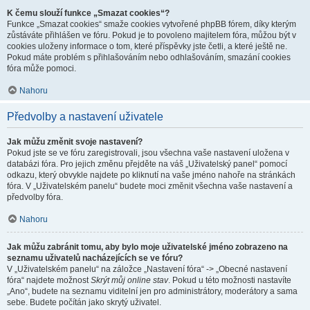
K čemu slouží funkce „Smazat cookies“?
Funkce „Smazat cookies“ smaže cookies vytvořené phpBB fórem, díky kterým
zůstáváte přihlášen ve fóru. Pokud je to povoleno majitelem fóra, můžou být v
cookies uloženy informace o tom, které příspěvky jste četli, a které ještě ne.
Pokud máte problém s přihlašováním nebo odhlašováním, smazání cookies
fóra může pomoci.
Nahoru
Předvolby a nastavení uživatele
Jak můžu změnit svoje nastavení?
Pokud jste se ve fóru zaregistrovali, jsou všechna vaše nastavení uložena v
databázi fóra. Pro jejich změnu přejděte na váš „Uživatelský panel“ pomocí
odkazu, který obvykle najdete po kliknutí na vaše jméno nahoře na stránkách
fóra. V „Uživatelském panelu“ budete moci změnit všechna vaše nastavení a
předvolby fóra.
Nahoru
Jak můžu zabránit tomu, aby bylo moje uživatelské jméno zobrazeno na
seznamu uživatelů nacházejících se ve fóru?
V „Uživatelském panelu“ na záložce „Nastavení fóra“ -> „Obecné nastavení
fóra“ najdete možnost
Skrýt můj online stav
. Pokud u této možnosti nastavíte
„Ano“, budete na seznamu viditelní jen pro administrátory, moderátory a sama
sebe. Budete počítán jako skrytý uživatel.