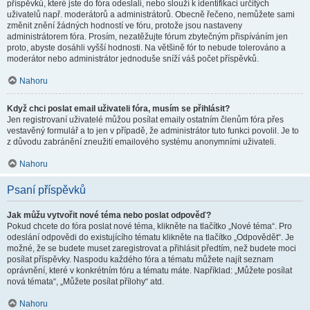
příspěvků, které jste do fóra odeslali, nebo slouží k identifikaci určitých
uživatelů např. moderátorů a administrátorů. Obecně řečeno, nemůžete sami
změnit znění žádných hodností ve fóru, protože jsou nastaveny
administrátorem fóra. Prosím, nezatěžujte fórum zbytečným přispíváním jen
proto, abyste dosáhli vyšší hodnosti. Na většině fór to nebude tolerováno a
moderátor nebo administrátor jednoduše sníží váš počet příspěvků.
Nahoru
Když chci poslat email uživateli fóra, musím se přihlásit?
Jen registrovaní uživatelé můžou posílat emaily ostatním členům fóra přes
vestavěný formulář a to jen v případě, že administrátor tuto funkci povolil. Je to
z důvodu zabránění zneužití emailového systému anonymními uživateli.
Nahoru
Psaní příspěvků
Jak můžu vytvořit nové téma nebo poslat odpověď?
Pokud chcete do fóra poslat nové téma, klikněte na tlačítko „Nové téma“. Pro
odeslání odpovědi do existujícího tématu klikněte na tlačítko „Odpovědět“. Je
možné, že se budete muset zaregistrovat a přihlásit předtím, než budete moci
posílat příspěvky. Naspodu každého fóra a tématu můžete najít seznam
oprávnění, které v konkrétním fóru a tématu máte. Například: „Můžete posílat
nová témata“, „Můžete posílat přílohy“ atd.
Nahoru