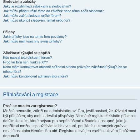
Sledování a záložky
Jaký je rozdíl mezi záložkami a sledováním?
Jak můžu přidat určité téma do záložek nebo téma začít sledovat?
Jak můžu začít sledovat určité fórum?
Jak můžu ukončit sledování témat nebo fór?
Přílohy
Jaké přílohy jsou na tomto fóru povoleny?
Jak můžu najít všechny svoje přílohy?
Záležitosti týkající se phpBB
Kdo napsal toto diskusní fórum?
Proč ve fóru není funkce XY?
Koho mám kontaktovat ohledně stížnosti a/nebo právních záležitostí týkajících se
tohoto fóra?
Jak můžu kontaktovat administrátora fóra?
Přihlašování a registrace
Proč se musím zaregistrovat?
Možná nemusíte, záleží na administrátorovi fóra, jestli nastaví, že uživatel musí
být přihlášen, aby mohl odesílat příspěvky. Nicméně registrací získáte přístup k
dalším funkcím, které nejsou pro nepřihlášené uživatele dostupné, jako je
například možnost použití vlastních avatarů, posílání soukromých zpráv a
emailů ostatním členům fóra atd. Registrace trvá jen chvíli a tak vám ji můžeme
doporučit.