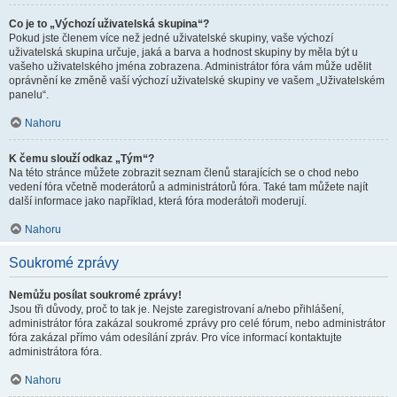
Co je to „Výchozí uživatelská skupina“?
Pokud jste členem více než jedné uživatelské skupiny, vaše výchozí
uživatelská skupina určuje, jaká a barva a hodnost skupiny by měla být u
vašeho uživatelského jména zobrazena. Administrátor fóra vám může udělit
oprávnění ke změně vaší výchozí uživatelské skupiny ve vašem „Uživatelském
panelu“.
Nahoru
K čemu slouží odkaz „Tým“?
Na této stránce můžete zobrazit seznam členů starajících se o chod nebo
vedení fóra včetně moderátorů a administrátorů fóra. Také tam můžete najít
další informace jako například, která fóra moderátoři moderují.
Nahoru
Soukromé zprávy
Nemůžu posílat soukromé zprávy!
Jsou tři důvody, proč to tak je. Nejste zaregistrovaní a/nebo přihlášení,
administrátor fóra zakázal soukromé zprávy pro celé fórum, nebo administrátor
fóra zakázal přímo vám odesílání zpráv. Pro více informací kontaktujte
administrátora fóra.
Nahoru