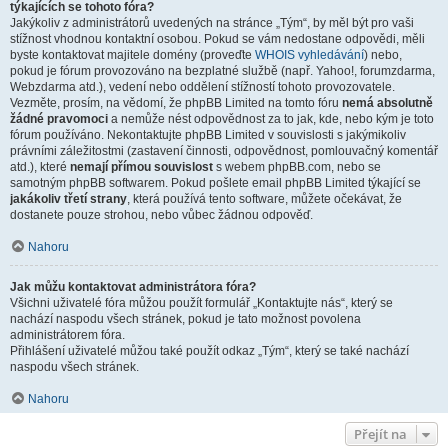
týkajících se tohoto fóra?
Jakýkoliv z administrátorů uvedených na stránce „Tým“, by měl být pro vaši
stížnost vhodnou kontaktní osobou. Pokud se vám nedostane odpovědi, měli
byste kontaktovat majitele domény (proveďte
WHOIS vyhledávání
) nebo,
pokud je fórum provozováno na bezplatné službě (např. Yahoo!, forumzdarma,
Webzdarma atd.), vedení nebo oddělení stížností tohoto provozovatele.
Vezměte, prosím, na vědomí, že phpBB Limited na tomto fóru
nemá absolutně
žádné pravomoci
a nemůže nést odpovědnost za to jak, kde, nebo kým je toto
fórum používáno. Nekontaktujte phpBB Limited v souvislosti s jakýmikoliv
právními záležitostmi (zastavení činnosti, odpovědnost, pomlouvačný komentář
atd.), které
nemají přímou souvislost
s webem phpBB.com, nebo se
samotným phpBB softwarem. Pokud pošlete email phpBB Limited týkající se
jakákoliv třetí strany
, která používá tento software, můžete očekávat, že
dostanete pouze strohou, nebo vůbec žádnou odpověď.
Nahoru
Jak můžu kontaktovat administrátora fóra?
Všichni uživatelé fóra můžou použít formulář „Kontaktujte nás“, který se
nachází naspodu všech stránek, pokud je tato možnost povolena
administrátorem fóra.
Přihlášení uživatelé můžou také použít odkaz „Tým“, který se také nachází
naspodu všech stránek.
Nahoru
Přejít na