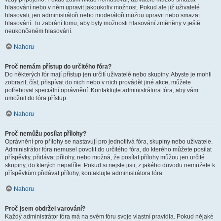
hlasování nebo v něm upravit jakoukoliv možnost. Pokud ale již uživatelé
hlasovali, jen administrátoři nebo moderátoři můžou upravit nebo smazat
hlasování. To zabrání tomu, aby byly možnosti hlasování změněny v ještě
neukončeném hlasování.
Nahoru
Proč nemám přístup do určitého fóra?
Do některých fór mají přístup jen určití uživatelé nebo skupiny. Abyste je mohli
zobrazit, číst, přispívat do nich nebo v nich provádět jiné akce, můžete
potřebovat speciální oprávnění. Kontaktujte administrátora fóra, aby vám
umožnil do fóra přístup.
Nahoru
Proč nemůžu posílat přílohy?
Oprávnění pro přílohy se nastavují pro jednotlivá fóra, skupiny nebo uživatele.
Administrátor fóra nemusel povolit do určitého fóra, do kterého můžete posílat
příspěvky, přidávat přílohy, nebo možná, že posílat přílohy můžou jen určité
skupiny, do kterých nepatříte. Pokud si nejste jisti, z jakého důvodu nemůžete k
příspěvkům přidávat přílohy, kontaktujte administrátora fóra.
Nahoru
Proč jsem obdržel varování?
Každý administrátor fóra má na svém fóru svoje vlastní pravidla. Pokud nějaké