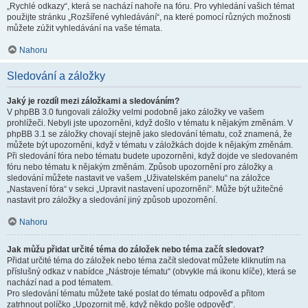
„Rychlé odkazy“, která se nachází nahoře na fóru. Pro vyhledání vašich témat
použijte stránku „Rozšířené vyhledávání“, na které pomocí různých možnosti
můžete zúžit vyhledávání na vaše témata.
Nahoru
Sledování a záložky
Jaký je rozdíl mezi záložkami a sledováním?
V phpBB 3.0 fungovali záložky velmi podobně jako záložky ve vašem
prohlížeči. Nebyli jste upozorněni, když došlo v tématu k nějakým změnám. V
phpBB 3.1 se záložky chovají stejně jako sledování tématu, což znamená, že
můžete být upozorněni, když v tématu v záložkách dojde k nějakým změnám.
Při sledování fóra nebo tématu budete upozorněni, když dojde ve sledovaném
fóru nebo tématu k nějakým změnám. Způsob upozornění pro záložky a
sledování můžete nastavit ve vašem „Uživatelském panelu“ na záložce
„Nastavení fóra“ v sekci „Upravit nastavení upozornění“. Může být užitečné
nastavit pro záložky a sledování jiný způsob upozornění.
Nahoru
Jak můžu přidat určité téma do záložek nebo téma začít sledovat?
Přidat určité téma do záložek nebo téma začít sledovat můžete kliknutím na
příslušný odkaz v nabídce „Nástroje tématu“ (obvykle má ikonu klíče), která se
nachází nad a pod tématem.
Pro sledování tématu můžete také poslat do tématu odpověď a přitom
zatrhnout políčko „Upozornit mě, když někdo pošle odpověď“.