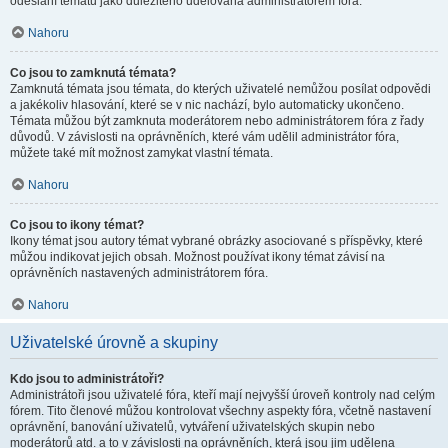
odeslání tématu jako důležitého udělována administrátorem fóra.
Nahoru
Co jsou to zamknutá témata?
Zamknutá témata jsou témata, do kterých uživatelé nemůžou posílat odpovědi
a jakékoliv hlasování, které se v nic nachází, bylo automaticky ukončeno.
Témata můžou být zamknuta moderátorem nebo administrátorem fóra z řady
důvodů. V závislosti na oprávněních, které vám udělil administrátor fóra,
můžete také mít možnost zamykat vlastní témata.
Nahoru
Co jsou to ikony témat?
Ikony témat jsou autory témat vybrané obrázky asociované s příspěvky, které
můžou indikovat jejich obsah. Možnost používat ikony témat závisí na
oprávněních nastavených administrátorem fóra.
Nahoru
Uživatelské úrovně a skupiny
Kdo jsou to administrátoři?
Administrátoři jsou uživatelé fóra, kteří mají nejvyšší úroveň kontroly nad celým
fórem. Tito členové můžou kontrolovat všechny aspekty fóra, včetně nastavení
oprávnění, banování uživatelů, vytváření uživatelských skupin nebo
moderátorů atd. a to v závislosti na oprávněních, která jsou jim udělena