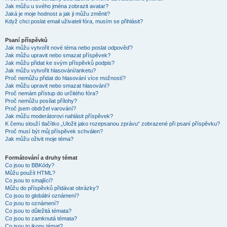
Jak můžu u svého jména zobrazit avatar?
Jaká je moje hodnost a jak ji můžu změnit?
Když chci poslat email uživateli fóra, musím se přihlásit?
Psaní příspěvků
Jak můžu vytvořit nové téma nebo poslat odpověď?
Jak můžu upravit nebo smazat příspěvek?
Jak můžu přidat ke svým příspěvků podpis?
Jak můžu vytvořit hlasování/anketu?
Proč nemůžu přidat do hlasování více možností?
Jak můžu upravit nebo smazat hlasování?
Proč nemám přístup do určitého fóra?
Proč nemůžu posílat přílohy?
Proč jsem obdržel varování?
Jak můžu moderátorovi nahlásit příspěvek?
K čemu slouží tlačítko „Uložit jako rozepsanou zprávu“ zobrazené při psaní příspěvku?
Proč musí být můj příspěvek schválen?
Jak můžu oživit moje téma?
Formátování a druhy témat
Co jsou to BBKódy?
Můžu použít HTML?
Co jsou to smajlíci?
Můžu do příspěvků přidávat obrázky?
Co jsou to globální oznámení?
Co jsou to oznámení?
Co jsou to důležitá témata?
Co jsou to zamknutá témata?
Co jsou to ikony témat?