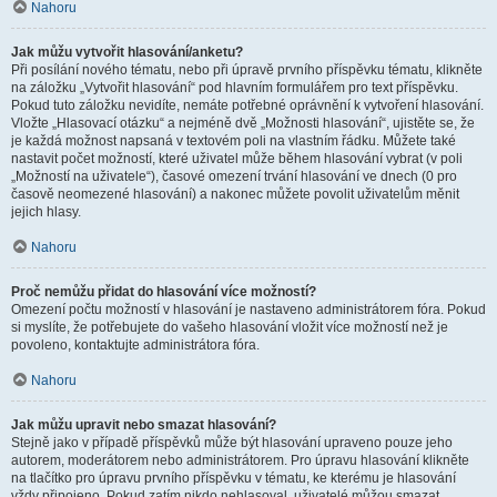
Nahoru
Jak můžu vytvořit hlasování/anketu?
Při posílání nového tématu, nebo při úpravě prvního příspěvku tématu, klikněte
na záložku „Vytvořit hlasování“ pod hlavním formulářem pro text příspěvku.
Pokud tuto záložku nevidíte, nemáte potřebné oprávnění k vytvoření hlasování.
Vložte „Hlasovací otázku“ a nejméně dvě „Možnosti hlasování“, ujistěte se, že
je každá možnost napsaná v textovém poli na vlastním řádku. Můžete také
nastavit počet možností, které uživatel může během hlasování vybrat (v poli
„Možností na uživatele“), časové omezení trvání hlasování ve dnech (0 pro
časově neomezené hlasování) a nakonec můžete povolit uživatelům měnit
jejich hlasy.
Nahoru
Proč nemůžu přidat do hlasování více možností?
Omezení počtu možností v hlasování je nastaveno administrátorem fóra. Pokud
si myslíte, že potřebujete do vašeho hlasování vložit více možností než je
povoleno, kontaktujte administrátora fóra.
Nahoru
Jak můžu upravit nebo smazat hlasování?
Stejně jako v případě příspěvků může být hlasování upraveno pouze jeho
autorem, moderátorem nebo administrátorem. Pro úpravu hlasování klikněte
na tlačítko pro úpravu prvního příspěvku v tématu, ke kterému je hlasování
vždy připojeno. Pokud zatím nikdo nehlasoval, uživatelé můžou smazat