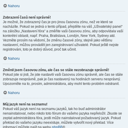
Nahoru
Zobrazení časů není správné!
Je možné, že zobrazený čas je pro jinou časovou zónu, než ve které se
nacházíte. Pokud se jedná o tento případ, přejděte na váš „Uživatelský panel“
na záložku „Nastavení fóra“ a změňte vaši časovou zónu, aby odpovídala vaší
konkrétní oblasti, např. Praha, Bratislava, Londýn, New York, Sydney atd.
Vezměte prosím na vědomí, že změnu časové zóny, stejně jako většinu
nastavení, můžou provádět jen zaregistrovaní uživatelé. Pokud ještě nejste
registrováni, toto je dobrý důvod, proč tak učinit.
Nahoru
Změnil jsem časovou zónu, ale čas se stále nezobrazuje správně!
Pokud jste si jisti, že jste nastavili vaši časovou zónu správně, ale čas se stále
zobrazuje nesprávně, pak je čas nastavený na hodinách serveru nesprávný.
Upozorněte na to, prosím, administrátora, aby mohl tento problém odstranit.
Nahoru
Můj jazyk není na seznamu!
Pokud váš jazyk není na seznamu jazyků, tak ho buď administrátor
nenainstaloval, nebo nikdo toto fórum do vašeho jazyka nepřeložil. Zkuste se
zeptat administrátora fóra, jestli může nainstalovat požadovaný jazyk. Pokud
překlad do vašeho jazyku neexistuje, můžete vytvořit nový překlad. Více
informací můžete najít na webu
phpBB
®.