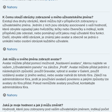
Nahoru
K čemu slouží obrázky zobrazené u mého uživatelského jména?
Existují dva druhy obrázků, které můžou být v příspěvcích zobrazeny u
uživatelského jména. Jedním z nich jsou obrázky asociované s vaší hodností,
které obvykle vypadají jako hvězdičky, tečky nebo čtverečky a indikují, kolik
příspěvků jste odeslali, nebo pomáhají určit jakou mají uživatelé fóra funkci.
Další, obvykle větší obrázek, je známý jako avatar a obecně se jedná o
unikátní nebo osobní obrázek každého uživatele.
Nahoru
Jak můžu u svého jména zobrazit avatar?
Avatar můžete přidat pomocí možnosti „Nastavení avataru“, kterou najdete ve
vašem „Uživatelském panelu“ na záložce „Profil“. Avatar můžete přidat jedním z
následujících způsobů: použít Gravatar, vybrat si avatar v Galerii, použít
vzdálený avatar (z jiného webu), nebo avatar nahrát do tohoto fóra. Záleží na
administrátorovi fóra, jestli je používání avatarů povoleno a jakými způsoby lze
avatary do fóra přidat. Pokud nemůžete avatary používat, kontaktujte
administrátora fóra.
Nahoru
Jaká je moje hodnost a jak ji můžu změnit?
Hodnosti, které jsou zobrazeny pod vaším uživatelským jménem, indikují počet