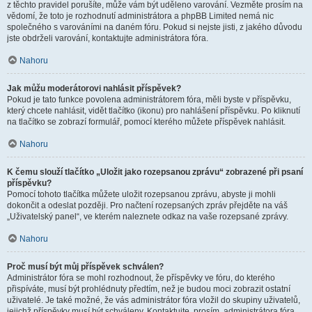
z těchto pravidel porušíte, může vám být uděleno varování. Vezměte prosím na
vědomí, že toto je rozhodnutí administrátora a phpBB Limited nemá nic
společného s varováními na daném fóru. Pokud si nejste jisti, z jakého důvodu
jste obdrželi varování, kontaktujte administrátora fóra.
Nahoru
Jak můžu moderátorovi nahlásit příspěvek?
Pokud je tato funkce povolena administrátorem fóra, měli byste v příspěvku,
který chcete nahlásit, vidět tlačítko (ikonu) pro nahlášení příspěvku. Po kliknutí
na tlačítko se zobrazí formulář, pomocí kterého můžete příspěvek nahlásit.
Nahoru
K čemu slouží tlačítko „Uložit jako rozepsanou zprávu“ zobrazené při psaní
příspěvku?
Pomocí tohoto tlačítka můžete uložit rozepsanou zprávu, abyste ji mohli
dokončit a odeslat později. Pro načtení rozepsaných zpráv přejděte na váš
„Uživatelský panel“, ve kterém naleznete odkaz na vaše rozepsané zprávy.
Nahoru
Proč musí být můj příspěvek schválen?
Administrátor fóra se mohl rozhodnout, že příspěvky ve fóru, do kterého
přispíváte, musí být prohlédnuty předtím, než je budou moci zobrazit ostatní
uživatelé. Je také možné, že vás administrátor fóra vložil do skupiny uživatelů,
jejichž příspěvky musí být schváleny. Kontaktujte, prosím, administrátora fóra