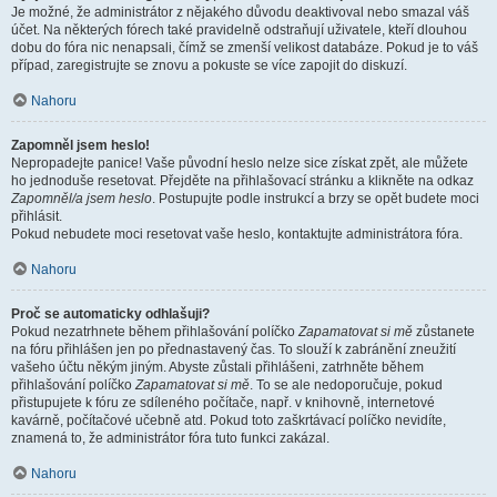
Je možné, že administrátor z nějakého důvodu deaktivoval nebo smazal váš
účet. Na některých fórech také pravidelně odstraňují uživatele, kteří dlouhou
dobu do fóra nic nenapsali, čímž se zmenší velikost databáze. Pokud je to váš
případ, zaregistrujte se znovu a pokuste se více zapojit do diskuzí.
Nahoru
Zapomněl jsem heslo!
Nepropadejte panice! Vaše původní heslo nelze sice získat zpět, ale můžete
ho jednoduše resetovat. Přejděte na přihlašovací stránku a klikněte na odkaz
Zapomněl/a jsem heslo
. Postupujte podle instrukcí a brzy se opět budete moci
přihlásit.
Pokud nebudete moci resetovat vaše heslo, kontaktujte administrátora fóra.
Nahoru
Proč se automaticky odhlašuji?
Pokud nezatrhnete během přihlašování políčko
Zapamatovat si mě
zůstanete
na fóru přihlášen jen po přednastavený čas. To slouží k zabránění zneužití
vašeho účtu někým jiným. Abyste zůstali přihlášeni, zatrhněte během
přihlašování políčko
Zapamatovat si mě
. To se ale nedoporučuje, pokud
přistupujete k fóru ze sdíleného počítače, např. v knihovně, internetové
kavárně, počítačové učebně atd. Pokud toto zaškrtávací políčko nevidíte,
znamená to, že administrátor fóra tuto funkci zakázal.
Nahoru