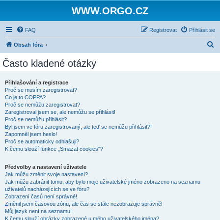
WWW.ORGO.CZ
FAQ
Registrovat
Přihlásit se
H
Obsah fóra
l
Často kladené otázky
e
d
Přihlašování a registrace
Proč se musím zaregistrovat?
a
Co je to COPPA?
t
Proč se nemůžu zaregistrovat?
Zaregistroval jsem se, ale nemůžu se přihlásit!
Proč se nemůžu přihlásit?
Byl jsem ve fóru zaregistrovaný, ale teď se nemůžu přihlásit?!
Zapomněl jsem heslo!
Proč se automaticky odhlašuji?
K čemu slouží funkce „Smazat cookies“?
Předvolby a nastavení uživatele
Jak můžu změnit svoje nastavení?
Jak můžu zabránit tomu, aby bylo moje uživatelské jméno zobrazeno na seznamu
uživatelů nacházejících se ve fóru?
Zobrazení časů není správné!
Změnil jsem časovou zónu, ale čas se stále nezobrazuje správně!
Můj jazyk není na seznamu!
K čemu slouží obrázky zobrazené u mého uživatelského jména?