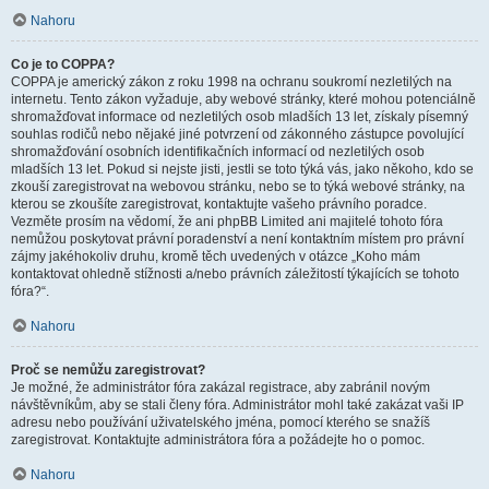
Nahoru
Co je to COPPA?
COPPA je americký zákon z roku 1998 na ochranu soukromí nezletilých na
internetu. Tento zákon vyžaduje, aby webové stránky, které mohou potenciálně
shromažďovat informace od nezletilých osob mladších 13 let, získaly písemný
souhlas rodičů nebo nějaké jiné potvrzení od zákonného zástupce povolující
shromažďování osobních identifikačních informací od nezletilých osob
mladších 13 let. Pokud si nejste jisti, jestli se toto týká vás, jako někoho, kdo se
zkouší zaregistrovat na webovou stránku, nebo se to týká webové stránky, na
kterou se zkoušíte zaregistrovat, kontaktujte vašeho právního poradce.
Vezměte prosím na vědomí, že ani phpBB Limited ani majitelé tohoto fóra
nemůžou poskytovat právní poradenství a není kontaktním místem pro právní
zájmy jakéhokoliv druhu, kromě těch uvedených v otázce „Koho mám
kontaktovat ohledně stížnosti a/nebo právních záležitostí týkajících se tohoto
fóra?“.
Nahoru
Proč se nemůžu zaregistrovat?
Je možné, že administrátor fóra zakázal registrace, aby zabránil novým
návštěvníkům, aby se stali členy fóra. Administrátor mohl také zakázat vaši IP
adresu nebo používání uživatelského jména, pomocí kterého se snažíš
zaregistrovat. Kontaktujte administrátora fóra a požádejte ho o pomoc.
Nahoru