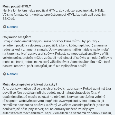
Můžu použít HTML?
Ne. Na tomto fóru nelze používat HTML, aby bylo zpracováno jako HTML.
Většinu formátování, které lze provést pomocí HTML, lze nahradit použitím
BBKódů.
Nahoru
Co jsou to smajlíci?
Smajlíci nebo emotikony jsou malé obrázky, které můžou být použity k
vyjádření pocitů a vytvořeny za použití krátkého kódu, např. kód :) znamená
radost a kód :( znamená smutek. Úplný seznam smajlíků najdete na formuláři,
na kterém se tvoří zprávy a příspěvky. Pokuste se nepoužívat smajlíky v příliš
velkém počtu, protože můžou způsobit nečitelnost příspěvku a moderátoři by je
mohli odstranit, nebo smazat celý váš příspěvek. Administrátor fóra může také
nastavit omezení počtu smajlíků, které lze v příspěvku použít.
Nahoru
Můžu do příspěvků přidávat obrázky?
Ano, obrázky můžou být ve vašich příspěvcích zobrazeny. Pokud administrátor
povolil ve fóru používání příloh, budete moci nahrát obrázek do fóra. V
opačném případě musíte odkázat na obrázek, který se nachází na veřejně
přístupném webovém serveru, např. http://www.priklad.cz/muj-obrazek.gif.
Nemůžete odkázat na obrázek uložený ve vašem vlastním počítači (pokud to
není veřejně přístupný server) ani na obrázky uložené za nějakým
autentizačním mechanizmem, např. v emailech na seznamu.cz nebo v Gmailu,