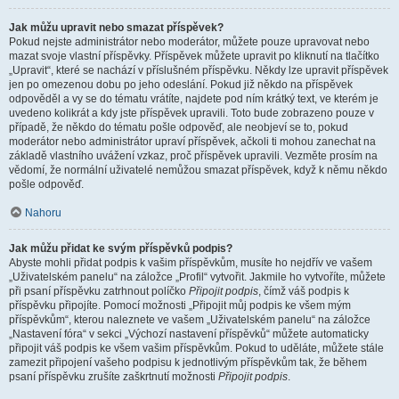
Jak můžu upravit nebo smazat příspěvek?
Pokud nejste administrátor nebo moderátor, můžete pouze upravovat nebo
mazat svoje vlastní příspěvky. Příspěvek můžete upravit po kliknutí na tlačítko
„Upravit“, které se nachází v příslušném příspěvku. Někdy lze upravit příspěvek
jen po omezenou dobu po jeho odeslání. Pokud již někdo na příspěvek
odpověděl a vy se do tématu vrátíte, najdete pod ním krátký text, ve kterém je
uvedeno kolikrát a kdy jste příspěvek upravili. Toto bude zobrazeno pouze v
případě, že někdo do tématu pošle odpověď, ale neobjeví se to, pokud
moderátor nebo administrátor upraví příspěvek, ačkoli ti mohou zanechat na
základě vlastního uvážení vzkaz, proč příspěvek upravili. Vezměte prosím na
vědomí, že normální uživatelé nemůžou smazat příspěvek, když k němu někdo
pošle odpověď.
Nahoru
Jak můžu přidat ke svým příspěvků podpis?
Abyste mohli přidat podpis k vašim příspěvkům, musíte ho nejdřív ve vašem
„Uživatelském panelu“ na záložce „Profil“ vytvořit. Jakmile ho vytvoříte, můžete
při psaní příspěvku zatrhnout políčko
Připojit podpis
, čímž váš podpis k
příspěvku připojíte. Pomocí možnosti „Připojit můj podpis ke všem mým
příspěvkům“, kterou naleznete ve vašem „Uživatelském panelu“ na záložce
„Nastavení fóra“ v sekci „Výchozí nastavení příspěvků“ můžete automaticky
připojit váš podpis ke všem vašim příspěvkům. Pokud to uděláte, můžete stále
zamezit připojení vašeho podpisu k jednotlivým příspěvkům tak, že během
psaní příspěvku zrušíte zaškrtnutí možnosti
Připojit podpis
.