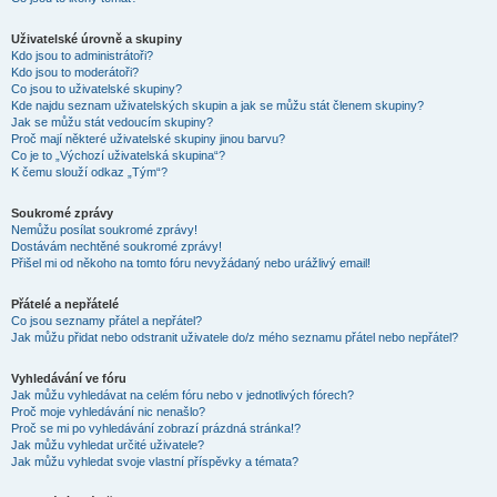
Uživatelské úrovně a skupiny
Kdo jsou to administrátoři?
Kdo jsou to moderátoři?
Co jsou to uživatelské skupiny?
Kde najdu seznam uživatelských skupin a jak se můžu stát členem skupiny?
Jak se můžu stát vedoucím skupiny?
Proč mají některé uživatelské skupiny jinou barvu?
Co je to „Výchozí uživatelská skupina“?
K čemu slouží odkaz „Tým“?
Soukromé zprávy
Nemůžu posílat soukromé zprávy!
Dostávám nechtěné soukromé zprávy!
Přišel mi od někoho na tomto fóru nevyžádaný nebo urážlivý email!
Přátelé a nepřátelé
Co jsou seznamy přátel a nepřátel?
Jak můžu přidat nebo odstranit uživatele do/z mého seznamu přátel nebo nepřátel?
Vyhledávání ve fóru
Jak můžu vyhledávat na celém fóru nebo v jednotlivých fórech?
Proč moje vyhledávání nic nenašlo?
Proč se mi po vyhledávání zobrazí prázdná stránka!?
Jak můžu vyhledat určité uživatele?
Jak můžu vyhledat svoje vlastní příspěvky a témata?