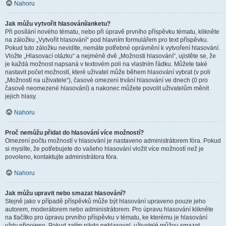
Nahoru
Jak můžu vytvořit hlasování/anketu?
Při posílání nového tématu, nebo při úpravě prvního příspěvku tématu, klikněte
na záložku „Vytvořit hlasování“ pod hlavním formulářem pro text příspěvku.
Pokud tuto záložku nevidíte, nemáte potřebné oprávnění k vytvoření hlasování.
Vložte „Hlasovací otázku“ a nejméně dvě „Možnosti hlasování“, ujistěte se, že
je každá možnost napsaná v textovém poli na vlastním řádku. Můžete také
nastavit počet možností, které uživatel může během hlasování vybrat (v poli
„Možností na uživatele“), časové omezení trvání hlasování ve dnech (0 pro
časově neomezené hlasování) a nakonec můžete povolit uživatelům měnit
jejich hlasy.
Nahoru
Proč nemůžu přidat do hlasování více možností?
Omezení počtu možností v hlasování je nastaveno administrátorem fóra. Pokud
si myslíte, že potřebujete do vašeho hlasování vložit více možností než je
povoleno, kontaktujte administrátora fóra.
Nahoru
Jak můžu upravit nebo smazat hlasování?
Stejně jako v případě příspěvků může být hlasování upraveno pouze jeho
autorem, moderátorem nebo administrátorem. Pro úpravu hlasování klikněte
na tlačítko pro úpravu prvního příspěvku v tématu, ke kterému je hlasování
vždy připojeno. Pokud zatím nikdo nehlasoval, uživatelé můžou smazat