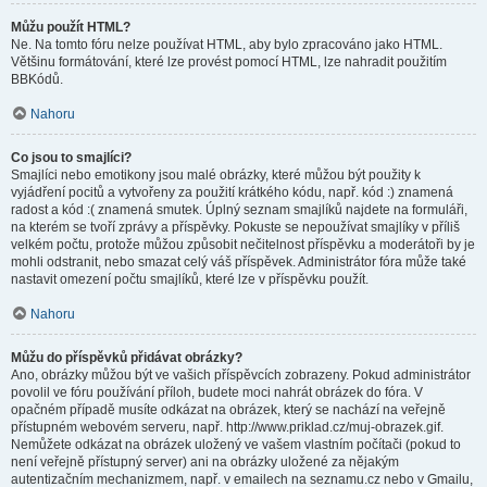
Můžu použít HTML?
Ne. Na tomto fóru nelze používat HTML, aby bylo zpracováno jako HTML.
Většinu formátování, které lze provést pomocí HTML, lze nahradit použitím
BBKódů.
Nahoru
Co jsou to smajlíci?
Smajlíci nebo emotikony jsou malé obrázky, které můžou být použity k
vyjádření pocitů a vytvořeny za použití krátkého kódu, např. kód :) znamená
radost a kód :( znamená smutek. Úplný seznam smajlíků najdete na formuláři,
na kterém se tvoří zprávy a příspěvky. Pokuste se nepoužívat smajlíky v příliš
velkém počtu, protože můžou způsobit nečitelnost příspěvku a moderátoři by je
mohli odstranit, nebo smazat celý váš příspěvek. Administrátor fóra může také
nastavit omezení počtu smajlíků, které lze v příspěvku použít.
Nahoru
Můžu do příspěvků přidávat obrázky?
Ano, obrázky můžou být ve vašich příspěvcích zobrazeny. Pokud administrátor
povolil ve fóru používání příloh, budete moci nahrát obrázek do fóra. V
opačném případě musíte odkázat na obrázek, který se nachází na veřejně
přístupném webovém serveru, např. http://www.priklad.cz/muj-obrazek.gif.
Nemůžete odkázat na obrázek uložený ve vašem vlastním počítači (pokud to
není veřejně přístupný server) ani na obrázky uložené za nějakým
autentizačním mechanizmem, např. v emailech na seznamu.cz nebo v Gmailu,