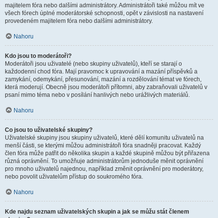
majitelem fóra nebo dalšími administrátory. Administrátoři také můžou mít ve
všech fórech úplné moderátorské schopnosti, opět v závislosti na nastavení
provedeném majitelem fóra nebo dalšími administrátory.
Nahoru
Kdo jsou to moderátoři?
Moderátoři jsou uživatelé (nebo skupiny uživatelů), kteří se starají o
každodenní chod fóra. Mají pravomoc k upravování a mazání příspěvků a
zamykání, odemykání, přesunování, mazání a rozdělování témat ve fórech,
která moderují. Obecně jsou moderátoři přítomni, aby zabraňovali uživatelů v
psaní mimo téma nebo v posílání hanlivých nebo urážlivých materiálů.
Nahoru
Co jsou to uživatelské skupiny?
Uživatelské skupiny jsou skupiny uživatelů, které dělí komunitu uživatelů na
menší části, se kterými můžou administrátoři fóra snadněji pracovat. Každý
člen fóra může patřit do několika skupin a každé skupině můžou být přiřazena
různá oprávnění. To umožňuje administrátorům jednoduše měnit oprávnění
pro mnoho uživatelů najednou, například změnit oprávnění pro moderátory,
nebo povolit uživatelům přístup do soukromého fóra.
Nahoru
Kde najdu seznam uživatelských skupin a jak se můžu stát členem