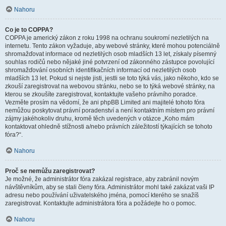
Nahoru
Co je to COPPA?
COPPA je americký zákon z roku 1998 na ochranu soukromí nezletilých na
internetu. Tento zákon vyžaduje, aby webové stránky, které mohou potenciálně
shromažďovat informace od nezletilých osob mladších 13 let, získaly písemný
souhlas rodičů nebo nějaké jiné potvrzení od zákonného zástupce povolující
shromažďování osobních identifikačních informací od nezletilých osob
mladších 13 let. Pokud si nejste jisti, jestli se toto týká vás, jako někoho, kdo se
zkouší zaregistrovat na webovou stránku, nebo se to týká webové stránky, na
kterou se zkoušíte zaregistrovat, kontaktujte vašeho právního poradce.
Vezměte prosím na vědomí, že ani phpBB Limited ani majitelé tohoto fóra
nemůžou poskytovat právní poradenství a není kontaktním místem pro právní
zájmy jakéhokoliv druhu, kromě těch uvedených v otázce „Koho mám
kontaktovat ohledně stížnosti a/nebo právních záležitostí týkajících se tohoto
fóra?“.
Nahoru
Proč se nemůžu zaregistrovat?
Je možné, že administrátor fóra zakázal registrace, aby zabránil novým
návštěvníkům, aby se stali členy fóra. Administrátor mohl také zakázat vaši IP
adresu nebo používání uživatelského jména, pomocí kterého se snažíš
zaregistrovat. Kontaktujte administrátora fóra a požádejte ho o pomoc.
Nahoru