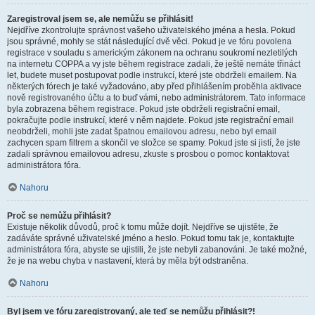
Zaregistroval jsem se, ale nemůžu se přihlásit!
Nejdříve zkontrolujte správnost vašeho uživatelského jména a hesla. Pokud
jsou správné, mohly se stát následující dvě věci. Pokud je ve fóru povolena
registrace v souladu s americkým zákonem na ochranu soukromí nezletilých
na internetu COPPA a vy jste během registrace zadali, že ještě nemáte třináct
let, budete muset postupovat podle instrukcí, které jste obdrželi emailem. Na
některých fórech je také vyžadováno, aby před přihlášením proběhla aktivace
nově registrovaného účtu a to buď vámi, nebo administrátorem. Tato informace
byla zobrazena během registrace. Pokud jste obdrželi registrační email,
pokračujte podle instrukcí, které v něm najdete. Pokud jste registrační email
neobdrželi, mohli jste zadat špatnou emailovou adresu, nebo byl email
zachycen spam filtrem a skončil ve složce se spamy. Pokud jste si jistí, že jste
zadali správnou emailovou adresu, zkuste s prosbou o pomoc kontaktovat
administrátora fóra.
Nahoru
Proč se nemůžu přihlásit?
Existuje několik důvodů, proč k tomu může dojít. Nejdříve se ujistěte, že
zadáváte správné uživatelské jméno a heslo. Pokud tomu tak je, kontaktujte
administrátora fóra, abyste se ujistili, že jste nebyli zabanováni. Je také možné,
že je na webu chyba v nastavení, která by měla být odstraněna.
Nahoru
Byl jsem ve fóru zaregistrovaný, ale teď se nemůžu přihlásit?!