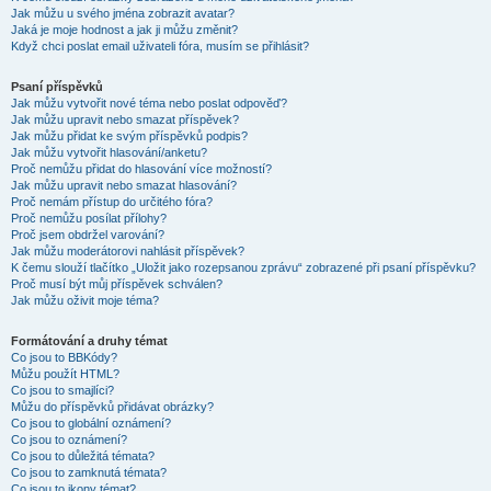
Jak můžu u svého jména zobrazit avatar?
Jaká je moje hodnost a jak ji můžu změnit?
Když chci poslat email uživateli fóra, musím se přihlásit?
Psaní příspěvků
Jak můžu vytvořit nové téma nebo poslat odpověď?
Jak můžu upravit nebo smazat příspěvek?
Jak můžu přidat ke svým příspěvků podpis?
Jak můžu vytvořit hlasování/anketu?
Proč nemůžu přidat do hlasování více možností?
Jak můžu upravit nebo smazat hlasování?
Proč nemám přístup do určitého fóra?
Proč nemůžu posílat přílohy?
Proč jsem obdržel varování?
Jak můžu moderátorovi nahlásit příspěvek?
K čemu slouží tlačítko „Uložit jako rozepsanou zprávu“ zobrazené při psaní příspěvku?
Proč musí být můj příspěvek schválen?
Jak můžu oživit moje téma?
Formátování a druhy témat
Co jsou to BBKódy?
Můžu použít HTML?
Co jsou to smajlíci?
Můžu do příspěvků přidávat obrázky?
Co jsou to globální oznámení?
Co jsou to oznámení?
Co jsou to důležitá témata?
Co jsou to zamknutá témata?
Co jsou to ikony témat?