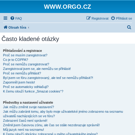
WWW.ORGO.CZ
FAQ
Registrovat
Přihlásit se
H
Obsah fóra
l
Často kladené otázky
e
d
Přihlašování a registrace
Proč se musím zaregistrovat?
a
Co je to COPPA?
t
Proč se nemůžu zaregistrovat?
Zaregistroval jsem se, ale nemůžu se přihlásit!
Proč se nemůžu přihlásit?
Byl jsem ve fóru zaregistrovaný, ale teď se nemůžu přihlásit?!
Zapomněl jsem heslo!
Proč se automaticky odhlašuji?
K čemu slouží funkce „Smazat cookies“?
Předvolby a nastavení uživatele
Jak můžu změnit svoje nastavení?
Jak můžu zabránit tomu, aby bylo moje uživatelské jméno zobrazeno na seznamu
uživatelů nacházejících se ve fóru?
Zobrazení časů není správné!
Změnil jsem časovou zónu, ale čas se stále nezobrazuje správně!
Můj jazyk není na seznamu!
K čemu slouží obrázky zobrazené u mého uživatelského jména?