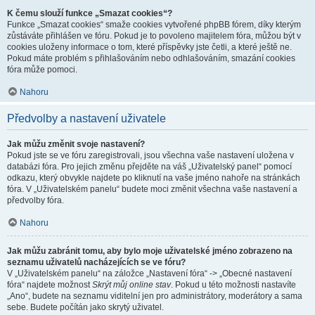
K čemu slouží funkce „Smazat cookies“?
Funkce „Smazat cookies“ smaže cookies vytvořené phpBB fórem, díky kterým
zůstáváte přihlášen ve fóru. Pokud je to povoleno majitelem fóra, můžou být v
cookies uloženy informace o tom, které příspěvky jste četli, a které ještě ne.
Pokud máte problém s přihlašováním nebo odhlašováním, smazání cookies
fóra může pomoci.
Nahoru
Předvolby a nastavení uživatele
Jak můžu změnit svoje nastavení?
Pokud jste se ve fóru zaregistrovali, jsou všechna vaše nastavení uložena v
databázi fóra. Pro jejich změnu přejděte na váš „Uživatelský panel“ pomocí
odkazu, který obvykle najdete po kliknutí na vaše jméno nahoře na stránkách
fóra. V „Uživatelském panelu“ budete moci změnit všechna vaše nastavení a
předvolby fóra.
Nahoru
Jak můžu zabránit tomu, aby bylo moje uživatelské jméno zobrazeno na
seznamu uživatelů nacházejících se ve fóru?
V „Uživatelském panelu“ na záložce „Nastavení fóra“ -> „Obecné nastavení
fóra“ najdete možnost
Skrýt můj online stav
. Pokud u této možnosti nastavíte
„Ano“, budete na seznamu viditelní jen pro administrátory, moderátory a sama
sebe. Budete počítán jako skrytý uživatel.