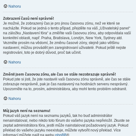
Nahoru
Zobrazení časů není správné!
Je možné, že zobrazený čas je pro jinou časovou zónu, než ve které se
nacházíte. Pokud se jedná o tento případ, přejděte na váš „Uživatelský panel“
na záložku „Nastavení fóra“ a změňte vaši časovou zónu, aby odpovídala vaší
konkrétní oblasti, např. Praha, Bratislava, Londýn, New York, Sydney atd.
Vezměte prosím na vědomí, že změnu časové zóny, stejně jako většinu
nastavení, můžou provádět jen zaregistrovaní uživatelé. Pokud ještě nejste
registrováni, toto je dobrý důvod, proč tak učinit.
Nahoru
Změnil jsem časovou zónu, ale čas se stále nezobrazuje správně!
Pokud jste si jisti, že jste nastavili vaši časovou zónu správně, ale čas se stále
zobrazuje nesprávně, pak je čas nastavený na hodinách serveru nesprávný.
Upozorněte na to, prosím, administrátora, aby mohl tento problém odstranit.
Nahoru
Můj jazyk není na seznamu!
Pokud váš jazyk není na seznamu jazyků, tak ho buď administrátor
nenainstaloval, nebo nikdo toto fórum do vašeho jazyka nepřeložil. Zkuste se
zeptat administrátora fóra, jestli může nainstalovat požadovaný jazyk. Pokud
překlad do vašeho jazyku neexistuje, můžete vytvořit nový překlad. Více
informací můžete najít na webu
phpBB
®.