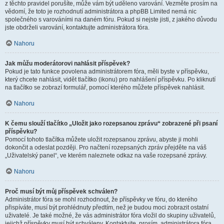
z těchto pravidel porušíte, může vám být uděleno varování. Vezměte prosím na
vědomí, že toto je rozhodnutí administrátora a phpBB Limited nemá nic
společného s varováními na daném fóru. Pokud si nejste jisti, z jakého důvodu
jste obdrželi varování, kontaktujte administrátora fóra.
Nahoru
Jak můžu moderátorovi nahlásit příspěvek?
Pokud je tato funkce povolena administrátorem fóra, měli byste v příspěvku,
který chcete nahlásit, vidět tlačítko (ikonu) pro nahlášení příspěvku. Po kliknutí
na tlačítko se zobrazí formulář, pomocí kterého můžete příspěvek nahlásit.
Nahoru
K čemu slouží tlačítko „Uložit jako rozepsanou zprávu“ zobrazené při psaní
příspěvku?
Pomocí tohoto tlačítka můžete uložit rozepsanou zprávu, abyste ji mohli
dokončit a odeslat později. Pro načtení rozepsaných zpráv přejděte na váš
„Uživatelský panel“, ve kterém naleznete odkaz na vaše rozepsané zprávy.
Nahoru
Proč musí být můj příspěvek schválen?
Administrátor fóra se mohl rozhodnout, že příspěvky ve fóru, do kterého
přispíváte, musí být prohlédnuty předtím, než je budou moci zobrazit ostatní
uživatelé. Je také možné, že vás administrátor fóra vložil do skupiny uživatelů,
jejichž příspěvky musí být schváleny. Kontaktujte, prosím, administrátora fóra