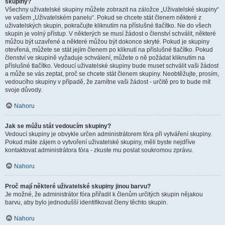
skupiny?
Všechny uživatelské skupiny můžete zobrazit na záložce „Uživatelské skupiny“
ve vašem „Uživatelském panelu“. Pokud se chcete stát členem některé z
uživatelských skupin, pokračujte kliknutím na příslušné tlačítko. Ne do všech
skupin je volný přístup. V některých se musí žádost o členství schválit, některé
můžou být uzavřené a některé můžou být dokonce skryté. Pokud je skupiny
otevřená, můžete se stát jejím členem po kliknutí na příslušné tlačítko. Pokud
členství ve skupině vyžaduje schválení, můžete o ně požádat kliknutím na
příslušné tlačítko. Vedoucí uživatelské skupiny bude muset schválit vaši žádost
a může se vás zeptat, proč se chcete stát členem skupiny. Neobtěžujte, prosím,
vedoucího skupiny v případě, že zamítne vaši žádost - určitě pro to bude mít
svoje důvody.
Nahoru
Jak se můžu stát vedoucím skupiny?
Vedoucí skupiny je obvykle určen administrátorem fóra při vytváření skupiny.
Pokud máte zájem o vytvoření uživatelské skupiny, měli byste nejdříve
kontaktovat administrátora fóra - zkuste mu poslat soukromou zprávu.
Nahoru
Proč mají některé uživatelské skupiny jinou barvu?
Je možné, že administrátor fóra přiřadil k členům určitých skupin nějakou
barvu, aby bylo jednodušší identifikovat členy těchto skupin.
Nahoru