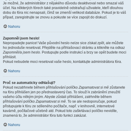
Je možné, že administrátor z nějakého důvodu deaktivoval nebo smazal váš
účet. Na některých fórech také pravidelně odstraňují uživatele, kteří dlouhou
dobu do fóra nic nenapsali, čímž se zmenší velikost databáze. Pokud je to váš
případ, zaregistrujte se znovu a pokuste se více zapojit do diskuzí.
Nahoru
Zapomněl jsem heslo!
Nepropadejte panice! Vaše původní heslo nelze sice získat zpět, ale můžete
ho jednoduše resetovat. Přejděte na přihlašovací stránku a klikněte na odkaz
Zapomněl/a jsem heslo
. Postupujte podle instrukcí a brzy se opět budete moci
přihlásit.
Pokud nebudete moci resetovat vaše heslo, kontaktujte administrátora fóra.
Nahoru
Proč se automaticky odhlašuji?
Pokud nezatrhnete během přihlašování políčko
Zapamatovat si mě
zůstanete
na fóru přihlášen jen po přednastavený čas. To slouží k zabránění zneužití
vašeho účtu někým jiným. Abyste zůstali přihlášeni, zatrhněte během
přihlašování políčko
Zapamatovat si mě
. To se ale nedoporučuje, pokud
přistupujete k fóru ze sdíleného počítače, např. v knihovně, internetové
kavárně, počítačové učebně atd. Pokud toto zaškrtávací políčko nevidíte,
znamená to, že administrátor fóra tuto funkci zakázal.
Nahoru