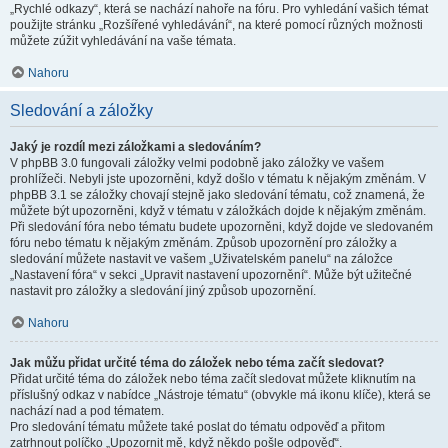
„Rychlé odkazy“, která se nachází nahoře na fóru. Pro vyhledání vašich témat
použijte stránku „Rozšířené vyhledávání“, na které pomocí různých možnosti
můžete zúžit vyhledávání na vaše témata.
Nahoru
Sledování a záložky
Jaký je rozdíl mezi záložkami a sledováním?
V phpBB 3.0 fungovali záložky velmi podobně jako záložky ve vašem
prohlížeči. Nebyli jste upozorněni, když došlo v tématu k nějakým změnám. V
phpBB 3.1 se záložky chovají stejně jako sledování tématu, což znamená, že
můžete být upozorněni, když v tématu v záložkách dojde k nějakým změnám.
Při sledování fóra nebo tématu budete upozorněni, když dojde ve sledovaném
fóru nebo tématu k nějakým změnám. Způsob upozornění pro záložky a
sledování můžete nastavit ve vašem „Uživatelském panelu“ na záložce
„Nastavení fóra“ v sekci „Upravit nastavení upozornění“. Může být užitečné
nastavit pro záložky a sledování jiný způsob upozornění.
Nahoru
Jak můžu přidat určité téma do záložek nebo téma začít sledovat?
Přidat určité téma do záložek nebo téma začít sledovat můžete kliknutím na
příslušný odkaz v nabídce „Nástroje tématu“ (obvykle má ikonu klíče), která se
nachází nad a pod tématem.
Pro sledování tématu můžete také poslat do tématu odpověď a přitom
zatrhnout políčko „Upozornit mě, když někdo pošle odpověď“.