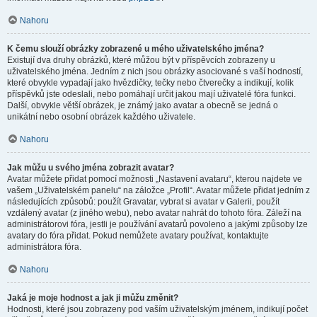
Nahoru
K čemu slouží obrázky zobrazené u mého uživatelského jména?
Existují dva druhy obrázků, které můžou být v příspěvcích zobrazeny u
uživatelského jména. Jedním z nich jsou obrázky asociované s vaší hodností,
které obvykle vypadají jako hvězdičky, tečky nebo čtverečky a indikují, kolik
příspěvků jste odeslali, nebo pomáhají určit jakou mají uživatelé fóra funkci.
Další, obvykle větší obrázek, je známý jako avatar a obecně se jedná o
unikátní nebo osobní obrázek každého uživatele.
Nahoru
Jak můžu u svého jména zobrazit avatar?
Avatar můžete přidat pomocí možnosti „Nastavení avataru“, kterou najdete ve
vašem „Uživatelském panelu“ na záložce „Profil“. Avatar můžete přidat jedním z
následujících způsobů: použít Gravatar, vybrat si avatar v Galerii, použít
vzdálený avatar (z jiného webu), nebo avatar nahrát do tohoto fóra. Záleží na
administrátorovi fóra, jestli je používání avatarů povoleno a jakými způsoby lze
avatary do fóra přidat. Pokud nemůžete avatary používat, kontaktujte
administrátora fóra.
Nahoru
Jaká je moje hodnost a jak ji můžu změnit?
Hodnosti, které jsou zobrazeny pod vaším uživatelským jménem, indikují počet