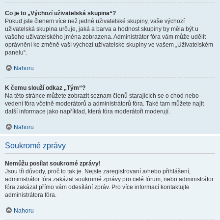
Co je to „Výchozí uživatelská skupina“?
Pokud jste členem více než jedné uživatelské skupiny, vaše výchozí
uživatelská skupina určuje, jaká a barva a hodnost skupiny by měla být u
vašeho uživatelského jména zobrazena. Administrátor fóra vám může udělit
oprávnění ke změně vaší výchozí uživatelské skupiny ve vašem „Uživatelském
panelu“.
Nahoru
K čemu slouží odkaz „Tým“?
Na této stránce můžete zobrazit seznam členů starajících se o chod nebo
vedení fóra včetně moderátorů a administrátorů fóra. Také tam můžete najít
další informace jako například, která fóra moderátoři moderují.
Nahoru
Soukromé zprávy
Nemůžu posílat soukromé zprávy!
Jsou tři důvody, proč to tak je. Nejste zaregistrovaní a/nebo přihlášení,
administrátor fóra zakázal soukromé zprávy pro celé fórum, nebo administrátor
fóra zakázal přímo vám odesílání zpráv. Pro více informací kontaktujte
administrátora fóra.
Nahoru