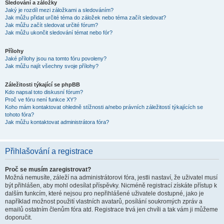
Sledování a záložky
Jaký je rozdíl mezi záložkami a sledováním?
Jak můžu přidat určité téma do záložek nebo téma začít sledovat?
Jak můžu začít sledovat určité fórum?
Jak můžu ukončit sledování témat nebo fór?
Přílohy
Jaké přílohy jsou na tomto fóru povoleny?
Jak můžu najít všechny svoje přílohy?
Záležitosti týkající se phpBB
Kdo napsal toto diskusní fórum?
Proč ve fóru není funkce XY?
Koho mám kontaktovat ohledně stížnosti a/nebo právních záležitostí týkajících se
tohoto fóra?
Jak můžu kontaktovat administrátora fóra?
Přihlašování a registrace
Proč se musím zaregistrovat?
Možná nemusíte, záleží na administrátorovi fóra, jestli nastaví, že uživatel musí
být přihlášen, aby mohl odesílat příspěvky. Nicméně registrací získáte přístup k
dalším funkcím, které nejsou pro nepřihlášené uživatele dostupné, jako je
například možnost použití vlastních avatarů, posílání soukromých zpráv a
emailů ostatním členům fóra atd. Registrace trvá jen chvíli a tak vám ji můžeme
doporučit.