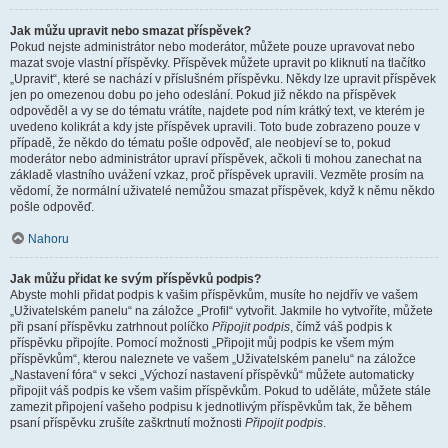
Jak můžu upravit nebo smazat příspěvek?
Pokud nejste administrátor nebo moderátor, můžete pouze upravovat nebo
mazat svoje vlastní příspěvky. Příspěvek můžete upravit po kliknutí na tlačítko
„Upravit“, které se nachází v příslušném příspěvku. Někdy lze upravit příspěvek
jen po omezenou dobu po jeho odeslání. Pokud již někdo na příspěvek
odpověděl a vy se do tématu vrátíte, najdete pod ním krátký text, ve kterém je
uvedeno kolikrát a kdy jste příspěvek upravili. Toto bude zobrazeno pouze v
případě, že někdo do tématu pošle odpověď, ale neobjeví se to, pokud
moderátor nebo administrátor upraví příspěvek, ačkoli ti mohou zanechat na
základě vlastního uvážení vzkaz, proč příspěvek upravili. Vezměte prosím na
vědomí, že normální uživatelé nemůžou smazat příspěvek, když k němu někdo
pošle odpověď.
Nahoru
Jak můžu přidat ke svým příspěvků podpis?
Abyste mohli přidat podpis k vašim příspěvkům, musíte ho nejdřív ve vašem
„Uživatelském panelu“ na záložce „Profil“ vytvořit. Jakmile ho vytvoříte, můžete
při psaní příspěvku zatrhnout políčko
Připojit podpis
, čímž váš podpis k
příspěvku připojíte. Pomocí možnosti „Připojit můj podpis ke všem mým
příspěvkům“, kterou naleznete ve vašem „Uživatelském panelu“ na záložce
„Nastavení fóra“ v sekci „Výchozí nastavení příspěvků“ můžete automaticky
připojit váš podpis ke všem vašim příspěvkům. Pokud to uděláte, můžete stále
zamezit připojení vašeho podpisu k jednotlivým příspěvkům tak, že během
psaní příspěvku zrušíte zaškrtnutí možnosti
Připojit podpis
.