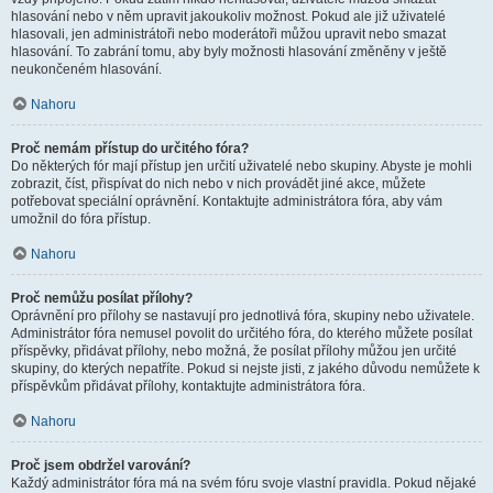
hlasování nebo v něm upravit jakoukoliv možnost. Pokud ale již uživatelé
hlasovali, jen administrátoři nebo moderátoři můžou upravit nebo smazat
hlasování. To zabrání tomu, aby byly možnosti hlasování změněny v ještě
neukončeném hlasování.
Nahoru
Proč nemám přístup do určitého fóra?
Do některých fór mají přístup jen určití uživatelé nebo skupiny. Abyste je mohli
zobrazit, číst, přispívat do nich nebo v nich provádět jiné akce, můžete
potřebovat speciální oprávnění. Kontaktujte administrátora fóra, aby vám
umožnil do fóra přístup.
Nahoru
Proč nemůžu posílat přílohy?
Oprávnění pro přílohy se nastavují pro jednotlivá fóra, skupiny nebo uživatele.
Administrátor fóra nemusel povolit do určitého fóra, do kterého můžete posílat
příspěvky, přidávat přílohy, nebo možná, že posílat přílohy můžou jen určité
skupiny, do kterých nepatříte. Pokud si nejste jisti, z jakého důvodu nemůžete k
příspěvkům přidávat přílohy, kontaktujte administrátora fóra.
Nahoru
Proč jsem obdržel varování?
Každý administrátor fóra má na svém fóru svoje vlastní pravidla. Pokud nějaké