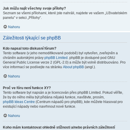
Jak můžu najít všechny svoje přílohy?
Seznam se všemi přílohami, které jste nahráli, najdete ve vašem „Uživatelském
panelu“ v sekci „Přílohy“.
Nahoru
Záležitosti týkající se phpBB
Kdo napsal toto diskusní fórum?
Tento software (v jeho nemodifikované podobě) byl vytvořen, zveřejněn a
chráněn autorskými právy
phpBB Limited
. phpBB je dostupné pod GNU
General Public License verze 2 (GPL-2.0) a může být volně distribuováno. Pro
více informací se podívejte na stránku
About phpBB
(angl.).
Nahoru
Proč ve fóru není funkce XY?
Tento software byl napsán a je licencován přes phpBB Limited. Pokud věříte,
že by do něho měla být přidána nějaká funkce, navštivte, prosím,
phpBB Ideas Centre
(Centrum nápadů pro phpBB), kde můžete hlasovat pro
existující nápady nebo navrhnout nové funkce.
Nahoru
Koho mám kontaktovat ohledně stížnosti a/nebo právních záležitostí