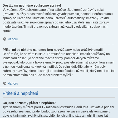
Dostávám nechtěné soukromé zprávy!
Ve vašem „Uživatelském panelu“ na záložce „Soukromé zprávy“ v sekci
„Pravidla, složky a nastavení“ můžete vytvořit pravidlo, pomocí kterého budou
zprávy od určeného uživatele nebo uživatelů automaticky smazány. Pokud
dostáváte urážlivé soukromé zprávy od určitého uživatele, nahlaste zprávy
moderátorům. Ti mají pravomoc zabránit uživateli v odesílání soukromých
zpráv.
Nahoru
Přišel mi od někoho na tomto fóru nevyžádaný nebo urážlivý email!
Je nám líto, že se vám to stalo. Formulář pro odesílání emailů používaný na
tomto fóru obsahuje obranné mechanismy, pomocí kterých můžeme
vystopovat, kdo posílá takové emaily, proto pošlete administrátorovi fóra email
s úplnou kopií emailu, který vám přišel. Je velmi důležité, aby v něm byly
zahrnuty hlavičky, které obsahují podrobné údaje o uživateli, který email poslal.
Administrátor fóra pak bude moci problém vyřešit.
Nahoru
Přátelé a nepřátelé
Co jsou seznamy přátel a nepřátel?
Tyto seznamy můžete použít k rozdělení ostatních členů fóra. Uživatelé přidáni
do vašeho seznamu přátel budou zobrazeni ve vašem uživatelském panelu,
abyste k nim měli rychlý přístup, viděli jejich online stav a mohli jim posílat