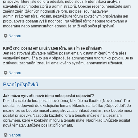
příspěvků, které jste do fóra odeslali, nebo slouží k identifikaci určitých
uživatelů např. moderátorů a administrátorů. Obecně řečeno, nemůžete sami
změnit znění žádných hodností ve fóru, protože jsou nastaveny
administrátorem fóra. Prosím, nezatěžujte fórum zbytečným přispíváním jen
proto, abyste dosáhli vyšší hodnosti. Na většině fór to nebude tolerováno a
moderátor nebo administrátor jednoduše sníží váš počet příspěvků.
Nahoru
Když chci poslat email uživateli fóra, musím se přihlásit?
Jen registrovaní uživatelé můžou posílat emaily ostatním členům fóra přes
vestavěný formulář a to jen v případě, že administrátor tuto funkci povolil. Je to
z důvodu zabránění zneužití emailového systému anonymními uživateli.
Nahoru
Psaní příspěvků
Jak můžu vytvořit nové téma nebo poslat odpověď?
Pokud chcete do fóra poslat nové téma, klikněte na tlačítko „Nové téma“. Pro
odeslání odpovědi do existujícího tématu klikněte na tlačítko „Odpovědět“. Je
možné, že se budete muset zaregistrovat a přihlásit předtím, než budete moci
posílat příspěvky. Naspodu každého fóra a tématu můžete najít seznam
oprávnění, které v konkrétním fóru a tématu máte. Například: „Můžete posílat
nová témata“, „Můžete posílat přílohy“ atd.
Nahoru