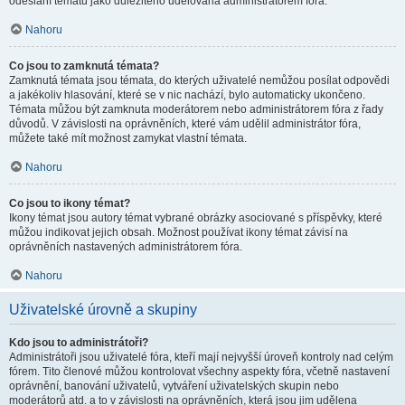
odeslání tématu jako důležitého udělována administrátorem fóra.
Nahoru
Co jsou to zamknutá témata?
Zamknutá témata jsou témata, do kterých uživatelé nemůžou posílat odpovědi
a jakékoliv hlasování, které se v nic nachází, bylo automaticky ukončeno.
Témata můžou být zamknuta moderátorem nebo administrátorem fóra z řady
důvodů. V závislosti na oprávněních, které vám udělil administrátor fóra,
můžete také mít možnost zamykat vlastní témata.
Nahoru
Co jsou to ikony témat?
Ikony témat jsou autory témat vybrané obrázky asociované s příspěvky, které
můžou indikovat jejich obsah. Možnost používat ikony témat závisí na
oprávněních nastavených administrátorem fóra.
Nahoru
Uživatelské úrovně a skupiny
Kdo jsou to administrátoři?
Administrátoři jsou uživatelé fóra, kteří mají nejvyšší úroveň kontroly nad celým
fórem. Tito členové můžou kontrolovat všechny aspekty fóra, včetně nastavení
oprávnění, banování uživatelů, vytváření uživatelských skupin nebo
moderátorů atd. a to v závislosti na oprávněních, která jsou jim udělena