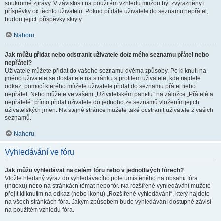
soukromé zprávy. V závislosti na použitém vzhledu můžou být zvýrazněny i
příspěvky od těchto uživatelů. Pokud přidáte uživatele do seznamu nepřátel,
budou jejich příspěvky skryty.
Nahoru
Jak můžu přidat nebo odstranit uživatele do/z mého seznamu přátel nebo
nepřátel?
Uživatele můžete přidat do vašeho seznamu dvěma způsoby. Po kliknutí na
jméno uživatele se dostanete na stránku s profilem uživatele, kde najdete
odkaz, pomocí kterého můžete uživatele přidat do seznamu přátel nebo
nepřátel. Nebo můžete ve vašem „Uživatelském panelu“ na záložce „Přátelé a
nepřátelé“ přímo přidat uživatele do jednoho ze seznamů vložením jejich
uživatelských jmen. Na stejné stránce můžete také odstranit uživatele z vašich
seznamů.
Nahoru
Vyhledávání ve fóru
Jak můžu vyhledávat na celém fóru nebo v jednotlivých fórech?
Vložte hledaný výraz do vyhledávacího pole umístěného na obsahu fóra
(indexu) nebo na stránkách témat nebo fór. Na rozšířené vyhledávání můžete
přejít kliknutím na odkaz (nebo ikonu) „Rozšířené vyhledávání“, který najdete
na všech stránkách fóra. Jakým způsobem bude vyhledávání dostupné závisí
na použitém vzhledu fóra.