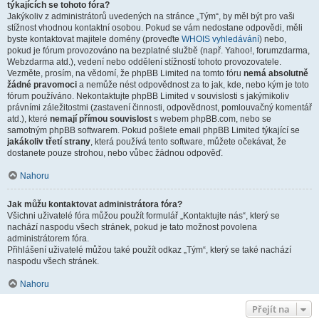
týkajících se tohoto fóra?
Jakýkoliv z administrátorů uvedených na stránce „Tým“, by měl být pro vaši
stížnost vhodnou kontaktní osobou. Pokud se vám nedostane odpovědi, měli
byste kontaktovat majitele domény (proveďte
WHOIS vyhledávání
) nebo,
pokud je fórum provozováno na bezplatné službě (např. Yahoo!, forumzdarma,
Webzdarma atd.), vedení nebo oddělení stížností tohoto provozovatele.
Vezměte, prosím, na vědomí, že phpBB Limited na tomto fóru
nemá absolutně
žádné pravomoci
a nemůže nést odpovědnost za to jak, kde, nebo kým je toto
fórum používáno. Nekontaktujte phpBB Limited v souvislosti s jakýmikoliv
právními záležitostmi (zastavení činnosti, odpovědnost, pomlouvačný komentář
atd.), které
nemají přímou souvislost
s webem phpBB.com, nebo se
samotným phpBB softwarem. Pokud pošlete email phpBB Limited týkající se
jakákoliv třetí strany
, která používá tento software, můžete očekávat, že
dostanete pouze strohou, nebo vůbec žádnou odpověď.
Nahoru
Jak můžu kontaktovat administrátora fóra?
Všichni uživatelé fóra můžou použít formulář „Kontaktujte nás“, který se
nachází naspodu všech stránek, pokud je tato možnost povolena
administrátorem fóra.
Přihlášení uživatelé můžou také použít odkaz „Tým“, který se také nachází
naspodu všech stránek.
Nahoru
Přejít na