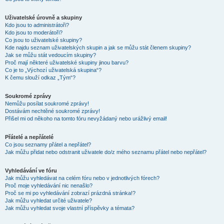
Uživatelské úrovně a skupiny
Kdo jsou to administrátoři?
Kdo jsou to moderátoři?
Co jsou to uživatelské skupiny?
Kde najdu seznam uživatelských skupin a jak se můžu stát členem skupiny?
Jak se můžu stát vedoucím skupiny?
Proč mají některé uživatelské skupiny jinou barvu?
Co je to „Výchozí uživatelská skupina“?
K čemu slouží odkaz „Tým“?
Soukromé zprávy
Nemůžu posílat soukromé zprávy!
Dostávám nechtěné soukromé zprávy!
Přišel mi od někoho na tomto fóru nevyžádaný nebo urážlivý email!
Přátelé a nepřátelé
Co jsou seznamy přátel a nepřátel?
Jak můžu přidat nebo odstranit uživatele do/z mého seznamu přátel nebo nepřátel?
Vyhledávání ve fóru
Jak můžu vyhledávat na celém fóru nebo v jednotlivých fórech?
Proč moje vyhledávání nic nenašlo?
Proč se mi po vyhledávání zobrazí prázdná stránka!?
Jak můžu vyhledat určité uživatele?
Jak můžu vyhledat svoje vlastní příspěvky a témata?