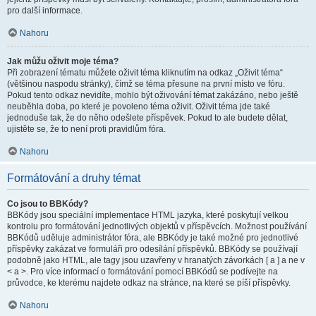
pro další informace.
Nahoru
Jak můžu oživit moje téma?
Při zobrazení tématu můžete oživit téma kliknutím na odkaz „Oživit téma“
(většinou naspodu stránky), čímž se téma přesune na první místo ve fóru.
Pokud tento odkaz nevidíte, mohlo být oživování témat zakázáno, nebo ještě
neuběhla doba, po které je povoleno téma oživit. Oživit téma jde také
jednoduše tak, že do něho odešlete příspěvek. Pokud to ale budete dělat,
ujistěte se, že to není proti pravidlům fóra.
Nahoru
Formátování a druhy témat
Co jsou to BBKódy?
BBKódy jsou speciální implementace HTML jazyka, které poskytují velkou
kontrolu pro formátování jednotlivých objektů v příspěvcích. Možnost používání
BBKódů uděluje administrátor fóra, ale BBKódy je také možné pro jednotlivé
příspěvky zakázat ve formuláři pro odesílání příspěvků. BBKódy se používají
podobně jako HTML, ale tagy jsou uzavřeny v hranatých závorkách [ a ] a ne v
< a >. Pro více informací o formátování pomocí BBKódů se podívejte na
průvodce, ke kterému najdete odkaz na stránce, na které se píší příspěvky.
Nahoru