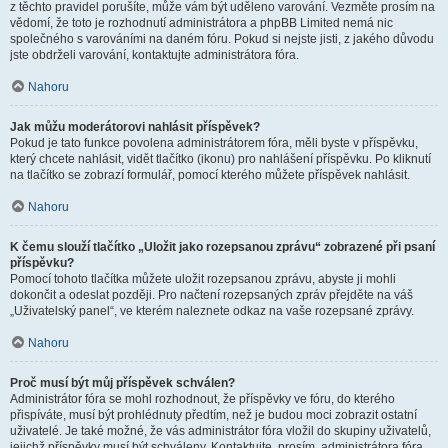
z těchto pravidel porušíte, může vám být uděleno varování. Vezměte prosím na
vědomí, že toto je rozhodnutí administrátora a phpBB Limited nemá nic
společného s varováními na daném fóru. Pokud si nejste jisti, z jakého důvodu
jste obdrželi varování, kontaktujte administrátora fóra.
Nahoru
Jak můžu moderátorovi nahlásit příspěvek?
Pokud je tato funkce povolena administrátorem fóra, měli byste v příspěvku,
který chcete nahlásit, vidět tlačítko (ikonu) pro nahlášení příspěvku. Po kliknutí
na tlačítko se zobrazí formulář, pomocí kterého můžete příspěvek nahlásit.
Nahoru
K čemu slouží tlačítko „Uložit jako rozepsanou zprávu“ zobrazené při psaní
příspěvku?
Pomocí tohoto tlačítka můžete uložit rozepsanou zprávu, abyste ji mohli
dokončit a odeslat později. Pro načtení rozepsaných zpráv přejděte na váš
„Uživatelský panel“, ve kterém naleznete odkaz na vaše rozepsané zprávy.
Nahoru
Proč musí být můj příspěvek schválen?
Administrátor fóra se mohl rozhodnout, že příspěvky ve fóru, do kterého
přispíváte, musí být prohlédnuty předtím, než je budou moci zobrazit ostatní
uživatelé. Je také možné, že vás administrátor fóra vložil do skupiny uživatelů,
jejichž příspěvky musí být schváleny. Kontaktujte, prosím, administrátora fóra