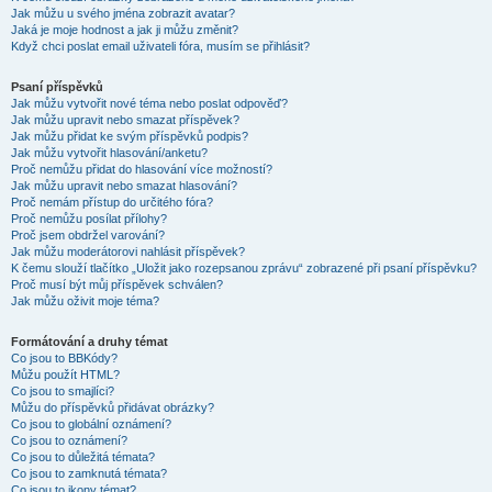
Jak můžu u svého jména zobrazit avatar?
Jaká je moje hodnost a jak ji můžu změnit?
Když chci poslat email uživateli fóra, musím se přihlásit?
Psaní příspěvků
Jak můžu vytvořit nové téma nebo poslat odpověď?
Jak můžu upravit nebo smazat příspěvek?
Jak můžu přidat ke svým příspěvků podpis?
Jak můžu vytvořit hlasování/anketu?
Proč nemůžu přidat do hlasování více možností?
Jak můžu upravit nebo smazat hlasování?
Proč nemám přístup do určitého fóra?
Proč nemůžu posílat přílohy?
Proč jsem obdržel varování?
Jak můžu moderátorovi nahlásit příspěvek?
K čemu slouží tlačítko „Uložit jako rozepsanou zprávu“ zobrazené při psaní příspěvku?
Proč musí být můj příspěvek schválen?
Jak můžu oživit moje téma?
Formátování a druhy témat
Co jsou to BBKódy?
Můžu použít HTML?
Co jsou to smajlíci?
Můžu do příspěvků přidávat obrázky?
Co jsou to globální oznámení?
Co jsou to oznámení?
Co jsou to důležitá témata?
Co jsou to zamknutá témata?
Co jsou to ikony témat?