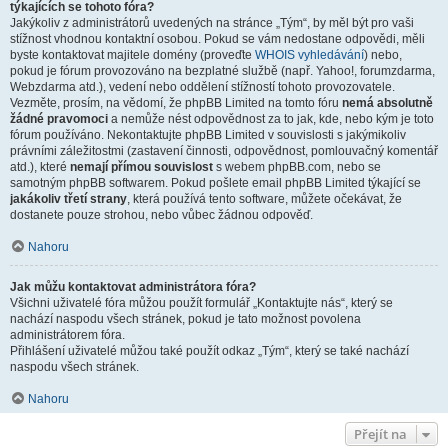
týkajících se tohoto fóra?
Jakýkoliv z administrátorů uvedených na stránce „Tým“, by měl být pro vaši
stížnost vhodnou kontaktní osobou. Pokud se vám nedostane odpovědi, měli
byste kontaktovat majitele domény (proveďte
WHOIS vyhledávání
) nebo,
pokud je fórum provozováno na bezplatné službě (např. Yahoo!, forumzdarma,
Webzdarma atd.), vedení nebo oddělení stížností tohoto provozovatele.
Vezměte, prosím, na vědomí, že phpBB Limited na tomto fóru
nemá absolutně
žádné pravomoci
a nemůže nést odpovědnost za to jak, kde, nebo kým je toto
fórum používáno. Nekontaktujte phpBB Limited v souvislosti s jakýmikoliv
právními záležitostmi (zastavení činnosti, odpovědnost, pomlouvačný komentář
atd.), které
nemají přímou souvislost
s webem phpBB.com, nebo se
samotným phpBB softwarem. Pokud pošlete email phpBB Limited týkající se
jakákoliv třetí strany
, která používá tento software, můžete očekávat, že
dostanete pouze strohou, nebo vůbec žádnou odpověď.
Nahoru
Jak můžu kontaktovat administrátora fóra?
Všichni uživatelé fóra můžou použít formulář „Kontaktujte nás“, který se
nachází naspodu všech stránek, pokud je tato možnost povolena
administrátorem fóra.
Přihlášení uživatelé můžou také použít odkaz „Tým“, který se také nachází
naspodu všech stránek.
Nahoru
Přejít na