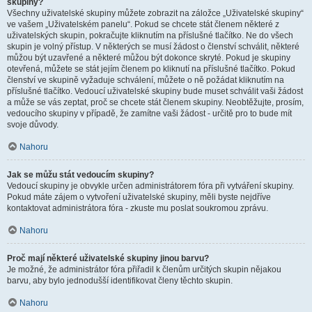
skupiny?
Všechny uživatelské skupiny můžete zobrazit na záložce „Uživatelské skupiny“
ve vašem „Uživatelském panelu“. Pokud se chcete stát členem některé z
uživatelských skupin, pokračujte kliknutím na příslušné tlačítko. Ne do všech
skupin je volný přístup. V některých se musí žádost o členství schválit, některé
můžou být uzavřené a některé můžou být dokonce skryté. Pokud je skupiny
otevřená, můžete se stát jejím členem po kliknutí na příslušné tlačítko. Pokud
členství ve skupině vyžaduje schválení, můžete o ně požádat kliknutím na
příslušné tlačítko. Vedoucí uživatelské skupiny bude muset schválit vaši žádost
a může se vás zeptat, proč se chcete stát členem skupiny. Neobtěžujte, prosím,
vedoucího skupiny v případě, že zamítne vaši žádost - určitě pro to bude mít
svoje důvody.
Nahoru
Jak se můžu stát vedoucím skupiny?
Vedoucí skupiny je obvykle určen administrátorem fóra při vytváření skupiny.
Pokud máte zájem o vytvoření uživatelské skupiny, měli byste nejdříve
kontaktovat administrátora fóra - zkuste mu poslat soukromou zprávu.
Nahoru
Proč mají některé uživatelské skupiny jinou barvu?
Je možné, že administrátor fóra přiřadil k členům určitých skupin nějakou
barvu, aby bylo jednodušší identifikovat členy těchto skupin.
Nahoru