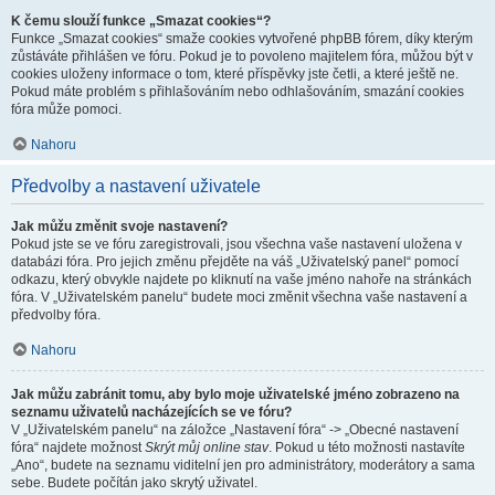
K čemu slouží funkce „Smazat cookies“?
Funkce „Smazat cookies“ smaže cookies vytvořené phpBB fórem, díky kterým
zůstáváte přihlášen ve fóru. Pokud je to povoleno majitelem fóra, můžou být v
cookies uloženy informace o tom, které příspěvky jste četli, a které ještě ne.
Pokud máte problém s přihlašováním nebo odhlašováním, smazání cookies
fóra může pomoci.
Nahoru
Předvolby a nastavení uživatele
Jak můžu změnit svoje nastavení?
Pokud jste se ve fóru zaregistrovali, jsou všechna vaše nastavení uložena v
databázi fóra. Pro jejich změnu přejděte na váš „Uživatelský panel“ pomocí
odkazu, který obvykle najdete po kliknutí na vaše jméno nahoře na stránkách
fóra. V „Uživatelském panelu“ budete moci změnit všechna vaše nastavení a
předvolby fóra.
Nahoru
Jak můžu zabránit tomu, aby bylo moje uživatelské jméno zobrazeno na
seznamu uživatelů nacházejících se ve fóru?
V „Uživatelském panelu“ na záložce „Nastavení fóra“ -> „Obecné nastavení
fóra“ najdete možnost
Skrýt můj online stav
. Pokud u této možnosti nastavíte
„Ano“, budete na seznamu viditelní jen pro administrátory, moderátory a sama
sebe. Budete počítán jako skrytý uživatel.