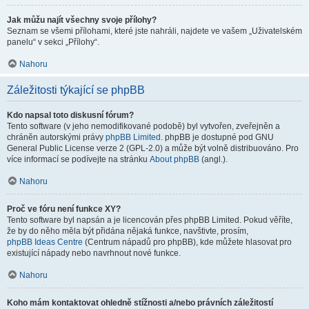
Jak můžu najít všechny svoje přílohy?
Seznam se všemi přílohami, které jste nahráli, najdete ve vašem „Uživatelském
panelu“ v sekci „Přílohy“.
Nahoru
Záležitosti týkající se phpBB
Kdo napsal toto diskusní fórum?
Tento software (v jeho nemodifikované podobě) byl vytvořen, zveřejněn a
chráněn autorskými právy
phpBB Limited
. phpBB je dostupné pod GNU
General Public License verze 2 (GPL-2.0) a může být volně distribuováno. Pro
více informací se podívejte na stránku
About phpBB
(angl.).
Nahoru
Proč ve fóru není funkce XY?
Tento software byl napsán a je licencován přes phpBB Limited. Pokud věříte,
že by do něho měla být přidána nějaká funkce, navštivte, prosím,
phpBB Ideas Centre
(Centrum nápadů pro phpBB), kde můžete hlasovat pro
existující nápady nebo navrhnout nové funkce.
Nahoru
Koho mám kontaktovat ohledně stížnosti a/nebo právních záležitostí