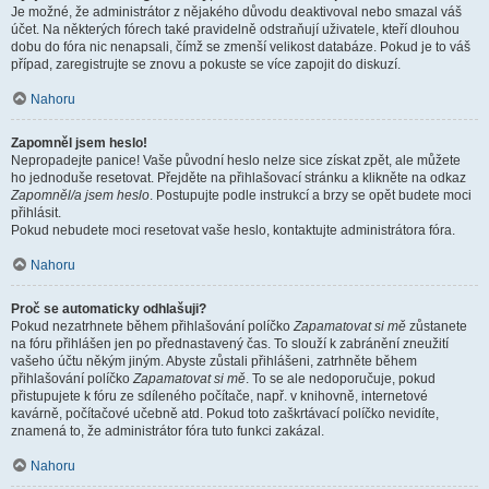
Je možné, že administrátor z nějakého důvodu deaktivoval nebo smazal váš
účet. Na některých fórech také pravidelně odstraňují uživatele, kteří dlouhou
dobu do fóra nic nenapsali, čímž se zmenší velikost databáze. Pokud je to váš
případ, zaregistrujte se znovu a pokuste se více zapojit do diskuzí.
Nahoru
Zapomněl jsem heslo!
Nepropadejte panice! Vaše původní heslo nelze sice získat zpět, ale můžete
ho jednoduše resetovat. Přejděte na přihlašovací stránku a klikněte na odkaz
Zapomněl/a jsem heslo
. Postupujte podle instrukcí a brzy se opět budete moci
přihlásit.
Pokud nebudete moci resetovat vaše heslo, kontaktujte administrátora fóra.
Nahoru
Proč se automaticky odhlašuji?
Pokud nezatrhnete během přihlašování políčko
Zapamatovat si mě
zůstanete
na fóru přihlášen jen po přednastavený čas. To slouží k zabránění zneužití
vašeho účtu někým jiným. Abyste zůstali přihlášeni, zatrhněte během
přihlašování políčko
Zapamatovat si mě
. To se ale nedoporučuje, pokud
přistupujete k fóru ze sdíleného počítače, např. v knihovně, internetové
kavárně, počítačové učebně atd. Pokud toto zaškrtávací políčko nevidíte,
znamená to, že administrátor fóra tuto funkci zakázal.
Nahoru