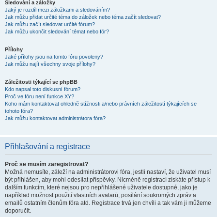
Sledování a záložky
Jaký je rozdíl mezi záložkami a sledováním?
Jak můžu přidat určité téma do záložek nebo téma začít sledovat?
Jak můžu začít sledovat určité fórum?
Jak můžu ukončit sledování témat nebo fór?
Přílohy
Jaké přílohy jsou na tomto fóru povoleny?
Jak můžu najít všechny svoje přílohy?
Záležitosti týkající se phpBB
Kdo napsal toto diskusní fórum?
Proč ve fóru není funkce XY?
Koho mám kontaktovat ohledně stížnosti a/nebo právních záležitostí týkajících se
tohoto fóra?
Jak můžu kontaktovat administrátora fóra?
Přihlašování a registrace
Proč se musím zaregistrovat?
Možná nemusíte, záleží na administrátorovi fóra, jestli nastaví, že uživatel musí
být přihlášen, aby mohl odesílat příspěvky. Nicméně registrací získáte přístup k
dalším funkcím, které nejsou pro nepřihlášené uživatele dostupné, jako je
například možnost použití vlastních avatarů, posílání soukromých zpráv a
emailů ostatním členům fóra atd. Registrace trvá jen chvíli a tak vám ji můžeme
doporučit.