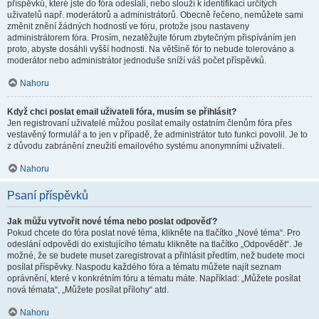
příspěvků, které jste do fóra odeslali, nebo slouží k identifikaci určitých
uživatelů např. moderátorů a administrátorů. Obecně řečeno, nemůžete sami
změnit znění žádných hodností ve fóru, protože jsou nastaveny
administrátorem fóra. Prosím, nezatěžujte fórum zbytečným přispíváním jen
proto, abyste dosáhli vyšší hodnosti. Na většině fór to nebude tolerováno a
moderátor nebo administrátor jednoduše sníží váš počet příspěvků.
Nahoru
Když chci poslat email uživateli fóra, musím se přihlásit?
Jen registrovaní uživatelé můžou posílat emaily ostatním členům fóra přes
vestavěný formulář a to jen v případě, že administrátor tuto funkci povolil. Je to
z důvodu zabránění zneužití emailového systému anonymními uživateli.
Nahoru
Psaní příspěvků
Jak můžu vytvořit nové téma nebo poslat odpověď?
Pokud chcete do fóra poslat nové téma, klikněte na tlačítko „Nové téma“. Pro
odeslání odpovědi do existujícího tématu klikněte na tlačítko „Odpovědět“. Je
možné, že se budete muset zaregistrovat a přihlásit předtím, než budete moci
posílat příspěvky. Naspodu každého fóra a tématu můžete najít seznam
oprávnění, které v konkrétním fóru a tématu máte. Například: „Můžete posílat
nová témata“, „Můžete posílat přílohy“ atd.
Nahoru