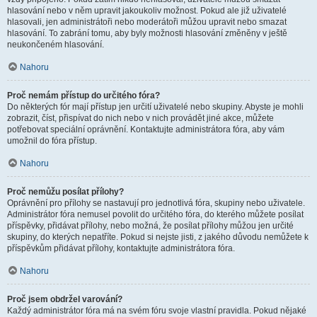
hlasování nebo v něm upravit jakoukoliv možnost. Pokud ale již uživatelé
hlasovali, jen administrátoři nebo moderátoři můžou upravit nebo smazat
hlasování. To zabrání tomu, aby byly možnosti hlasování změněny v ještě
neukončeném hlasování.
Nahoru
Proč nemám přístup do určitého fóra?
Do některých fór mají přístup jen určití uživatelé nebo skupiny. Abyste je mohli
zobrazit, číst, přispívat do nich nebo v nich provádět jiné akce, můžete
potřebovat speciální oprávnění. Kontaktujte administrátora fóra, aby vám
umožnil do fóra přístup.
Nahoru
Proč nemůžu posílat přílohy?
Oprávnění pro přílohy se nastavují pro jednotlivá fóra, skupiny nebo uživatele.
Administrátor fóra nemusel povolit do určitého fóra, do kterého můžete posílat
příspěvky, přidávat přílohy, nebo možná, že posílat přílohy můžou jen určité
skupiny, do kterých nepatříte. Pokud si nejste jisti, z jakého důvodu nemůžete k
příspěvkům přidávat přílohy, kontaktujte administrátora fóra.
Nahoru
Proč jsem obdržel varování?
Každý administrátor fóra má na svém fóru svoje vlastní pravidla. Pokud nějaké