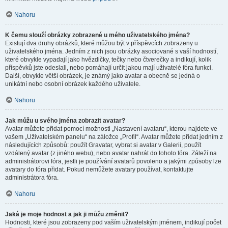
Nahoru
K čemu slouží obrázky zobrazené u mého uživatelského jména?
Existují dva druhy obrázků, které můžou být v příspěvcích zobrazeny u
uživatelského jména. Jedním z nich jsou obrázky asociované s vaší hodností,
které obvykle vypadají jako hvězdičky, tečky nebo čtverečky a indikují, kolik
příspěvků jste odeslali, nebo pomáhají určit jakou mají uživatelé fóra funkci.
Další, obvykle větší obrázek, je známý jako avatar a obecně se jedná o
unikátní nebo osobní obrázek každého uživatele.
Nahoru
Jak můžu u svého jména zobrazit avatar?
Avatar můžete přidat pomocí možnosti „Nastavení avataru“, kterou najdete ve
vašem „Uživatelském panelu“ na záložce „Profil“. Avatar můžete přidat jedním z
následujících způsobů: použít Gravatar, vybrat si avatar v Galerii, použít
vzdálený avatar (z jiného webu), nebo avatar nahrát do tohoto fóra. Záleží na
administrátorovi fóra, jestli je používání avatarů povoleno a jakými způsoby lze
avatary do fóra přidat. Pokud nemůžete avatary používat, kontaktujte
administrátora fóra.
Nahoru
Jaká je moje hodnost a jak ji můžu změnit?
Hodnosti, které jsou zobrazeny pod vaším uživatelským jménem, indikují počet