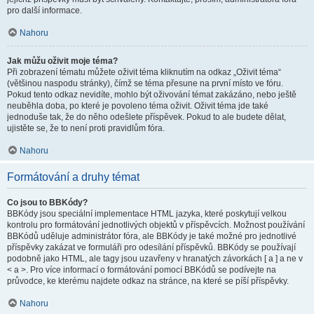
pro další informace.
Nahoru
Jak můžu oživit moje téma?
Při zobrazení tématu můžete oživit téma kliknutím na odkaz „Oživit téma“
(většinou naspodu stránky), čímž se téma přesune na první místo ve fóru.
Pokud tento odkaz nevidíte, mohlo být oživování témat zakázáno, nebo ještě
neuběhla doba, po které je povoleno téma oživit. Oživit téma jde také
jednoduše tak, že do něho odešlete příspěvek. Pokud to ale budete dělat,
ujistěte se, že to není proti pravidlům fóra.
Nahoru
Formátování a druhy témat
Co jsou to BBKódy?
BBKódy jsou speciální implementace HTML jazyka, které poskytují velkou
kontrolu pro formátování jednotlivých objektů v příspěvcích. Možnost používání
BBKódů uděluje administrátor fóra, ale BBKódy je také možné pro jednotlivé
příspěvky zakázat ve formuláři pro odesílání příspěvků. BBKódy se používají
podobně jako HTML, ale tagy jsou uzavřeny v hranatých závorkách [ a ] a ne v
< a >. Pro více informací o formátování pomocí BBKódů se podívejte na
průvodce, ke kterému najdete odkaz na stránce, na které se píší příspěvky.
Nahoru