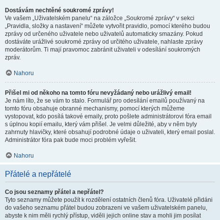
Dostávám nechtěné soukromé zprávy!
Ve vašem „Uživatelském panelu“ na záložce „Soukromé zprávy“ v sekci
„Pravidla, složky a nastavení“ můžete vytvořit pravidlo, pomocí kterého budou
zprávy od určeného uživatele nebo uživatelů automaticky smazány. Pokud
dostáváte urážlivé soukromé zprávy od určitého uživatele, nahlaste zprávy
moderátorům. Ti mají pravomoc zabránit uživateli v odesílání soukromých
zpráv.
Nahoru
Přišel mi od někoho na tomto fóru nevyžádaný nebo urážlivý email!
Je nám líto, že se vám to stalo. Formulář pro odesílání emailů používaný na
tomto fóru obsahuje obranné mechanismy, pomocí kterých můžeme
vystopovat, kdo posílá takové emaily, proto pošlete administrátorovi fóra email
s úplnou kopií emailu, který vám přišel. Je velmi důležité, aby v něm byly
zahrnuty hlavičky, které obsahují podrobné údaje o uživateli, který email poslal.
Administrátor fóra pak bude moci problém vyřešit.
Nahoru
Přátelé a nepřátelé
Co jsou seznamy přátel a nepřátel?
Tyto seznamy můžete použít k rozdělení ostatních členů fóra. Uživatelé přidáni
do vašeho seznamu přátel budou zobrazeni ve vašem uživatelském panelu,
abyste k nim měli rychlý přístup, viděli jejich online stav a mohli jim posílat