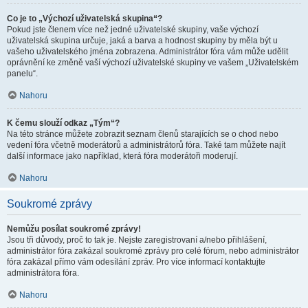
Co je to „Výchozí uživatelská skupina“?
Pokud jste členem více než jedné uživatelské skupiny, vaše výchozí
uživatelská skupina určuje, jaká a barva a hodnost skupiny by měla být u
vašeho uživatelského jména zobrazena. Administrátor fóra vám může udělit
oprávnění ke změně vaší výchozí uživatelské skupiny ve vašem „Uživatelském
panelu“.
Nahoru
K čemu slouží odkaz „Tým“?
Na této stránce můžete zobrazit seznam členů starajících se o chod nebo
vedení fóra včetně moderátorů a administrátorů fóra. Také tam můžete najít
další informace jako například, která fóra moderátoři moderují.
Nahoru
Soukromé zprávy
Nemůžu posílat soukromé zprávy!
Jsou tři důvody, proč to tak je. Nejste zaregistrovaní a/nebo přihlášení,
administrátor fóra zakázal soukromé zprávy pro celé fórum, nebo administrátor
fóra zakázal přímo vám odesílání zpráv. Pro více informací kontaktujte
administrátora fóra.
Nahoru