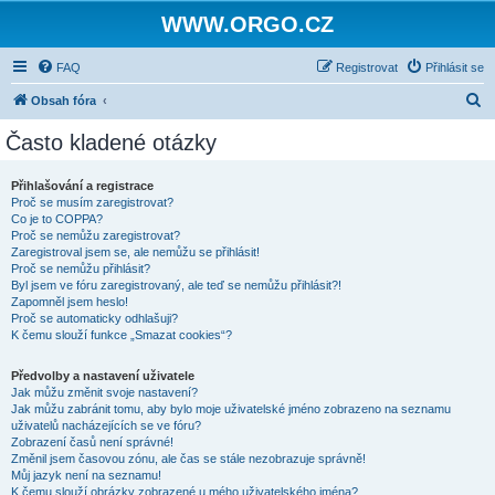
WWW.ORGO.CZ
FAQ
Registrovat
Přihlásit se
H
Obsah fóra
l
Často kladené otázky
e
d
Přihlašování a registrace
Proč se musím zaregistrovat?
a
Co je to COPPA?
t
Proč se nemůžu zaregistrovat?
Zaregistroval jsem se, ale nemůžu se přihlásit!
Proč se nemůžu přihlásit?
Byl jsem ve fóru zaregistrovaný, ale teď se nemůžu přihlásit?!
Zapomněl jsem heslo!
Proč se automaticky odhlašuji?
K čemu slouží funkce „Smazat cookies“?
Předvolby a nastavení uživatele
Jak můžu změnit svoje nastavení?
Jak můžu zabránit tomu, aby bylo moje uživatelské jméno zobrazeno na seznamu
uživatelů nacházejících se ve fóru?
Zobrazení časů není správné!
Změnil jsem časovou zónu, ale čas se stále nezobrazuje správně!
Můj jazyk není na seznamu!
K čemu slouží obrázky zobrazené u mého uživatelského jména?