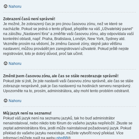
Nahoru
Zobrazení časů není správné!
Je možné, že zobrazený čas je pro jinou časovou zónu, než ve které se
nacházíte. Pokud se jedná o tento případ, přejděte na váš „Uživatelský panel“
na záložku „Nastavení fóra“ a změňte vaši časovou zónu, aby odpovídala vaší
konkrétní oblasti, např. Praha, Bratislava, Londýn, New York, Sydney atd.
Vezměte prosím na vědomí, že změnu časové zóny, stejně jako většinu
nastavení, můžou provádět jen zaregistrovaní uživatelé. Pokud ještě nejste
registrováni, toto je dobrý důvod, proč tak učinit.
Nahoru
Změnil jsem časovou zónu, ale čas se stále nezobrazuje správně!
Pokud jste si jisti, že jste nastavili vaši časovou zónu správně, ale čas se stále
zobrazuje nesprávně, pak je čas nastavený na hodinách serveru nesprávný.
Upozorněte na to, prosím, administrátora, aby mohl tento problém odstranit.
Nahoru
Můj jazyk není na seznamu!
Pokud váš jazyk není na seznamu jazyků, tak ho buď administrátor
nenainstaloval, nebo nikdo toto fórum do vašeho jazyka nepřeložil. Zkuste se
zeptat administrátora fóra, jestli může nainstalovat požadovaný jazyk. Pokud
překlad do vašeho jazyku neexistuje, můžete vytvořit nový překlad. Více
informací můžete najít na webu
phpBB
®.