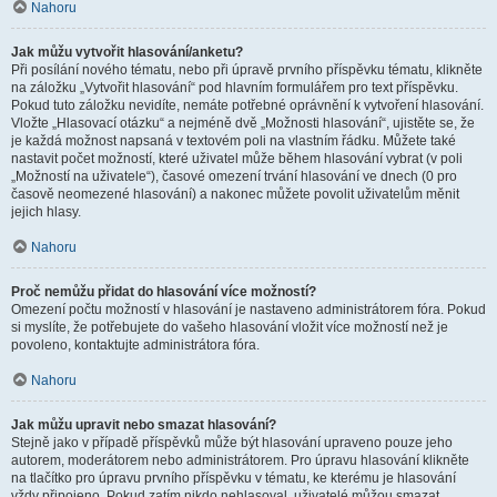
Nahoru
Jak můžu vytvořit hlasování/anketu?
Při posílání nového tématu, nebo při úpravě prvního příspěvku tématu, klikněte
na záložku „Vytvořit hlasování“ pod hlavním formulářem pro text příspěvku.
Pokud tuto záložku nevidíte, nemáte potřebné oprávnění k vytvoření hlasování.
Vložte „Hlasovací otázku“ a nejméně dvě „Možnosti hlasování“, ujistěte se, že
je každá možnost napsaná v textovém poli na vlastním řádku. Můžete také
nastavit počet možností, které uživatel může během hlasování vybrat (v poli
„Možností na uživatele“), časové omezení trvání hlasování ve dnech (0 pro
časově neomezené hlasování) a nakonec můžete povolit uživatelům měnit
jejich hlasy.
Nahoru
Proč nemůžu přidat do hlasování více možností?
Omezení počtu možností v hlasování je nastaveno administrátorem fóra. Pokud
si myslíte, že potřebujete do vašeho hlasování vložit více možností než je
povoleno, kontaktujte administrátora fóra.
Nahoru
Jak můžu upravit nebo smazat hlasování?
Stejně jako v případě příspěvků může být hlasování upraveno pouze jeho
autorem, moderátorem nebo administrátorem. Pro úpravu hlasování klikněte
na tlačítko pro úpravu prvního příspěvku v tématu, ke kterému je hlasování
vždy připojeno. Pokud zatím nikdo nehlasoval, uživatelé můžou smazat