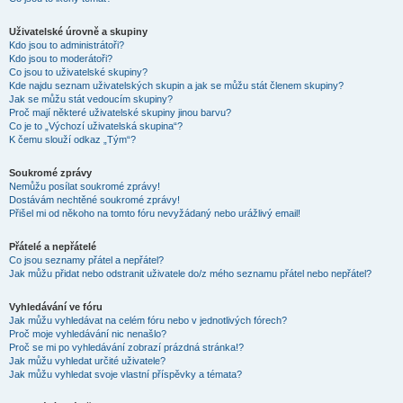
Uživatelské úrovně a skupiny
Kdo jsou to administrátoři?
Kdo jsou to moderátoři?
Co jsou to uživatelské skupiny?
Kde najdu seznam uživatelských skupin a jak se můžu stát členem skupiny?
Jak se můžu stát vedoucím skupiny?
Proč mají některé uživatelské skupiny jinou barvu?
Co je to „Výchozí uživatelská skupina“?
K čemu slouží odkaz „Tým“?
Soukromé zprávy
Nemůžu posílat soukromé zprávy!
Dostávám nechtěné soukromé zprávy!
Přišel mi od někoho na tomto fóru nevyžádaný nebo urážlivý email!
Přátelé a nepřátelé
Co jsou seznamy přátel a nepřátel?
Jak můžu přidat nebo odstranit uživatele do/z mého seznamu přátel nebo nepřátel?
Vyhledávání ve fóru
Jak můžu vyhledávat na celém fóru nebo v jednotlivých fórech?
Proč moje vyhledávání nic nenašlo?
Proč se mi po vyhledávání zobrazí prázdná stránka!?
Jak můžu vyhledat určité uživatele?
Jak můžu vyhledat svoje vlastní příspěvky a témata?