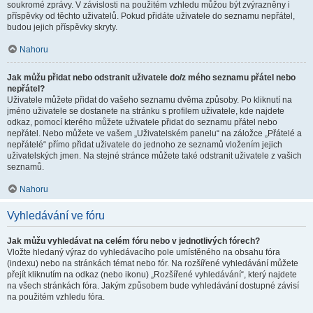
soukromé zprávy. V závislosti na použitém vzhledu můžou být zvýrazněny i
příspěvky od těchto uživatelů. Pokud přidáte uživatele do seznamu nepřátel,
budou jejich příspěvky skryty.
Nahoru
Jak můžu přidat nebo odstranit uživatele do/z mého seznamu přátel nebo
nepřátel?
Uživatele můžete přidat do vašeho seznamu dvěma způsoby. Po kliknutí na
jméno uživatele se dostanete na stránku s profilem uživatele, kde najdete
odkaz, pomocí kterého můžete uživatele přidat do seznamu přátel nebo
nepřátel. Nebo můžete ve vašem „Uživatelském panelu“ na záložce „Přátelé a
nepřátelé“ přímo přidat uživatele do jednoho ze seznamů vložením jejich
uživatelských jmen. Na stejné stránce můžete také odstranit uživatele z vašich
seznamů.
Nahoru
Vyhledávání ve fóru
Jak můžu vyhledávat na celém fóru nebo v jednotlivých fórech?
Vložte hledaný výraz do vyhledávacího pole umístěného na obsahu fóra
(indexu) nebo na stránkách témat nebo fór. Na rozšířené vyhledávání můžete
přejít kliknutím na odkaz (nebo ikonu) „Rozšířené vyhledávání“, který najdete
na všech stránkách fóra. Jakým způsobem bude vyhledávání dostupné závisí
na použitém vzhledu fóra.