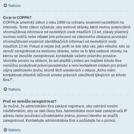
Nahoru
Co je to COPPA?
COPPA je americký zákon z roku 1998 na ochranu soukromí nezletilých na
internetu. Tento zákon vyžaduje, aby webové stránky, které mohou potenciálně
shromažďovat informace od nezletilých osob mladších 13 let, získaly písemný
souhlas rodičů nebo nějaké jiné potvrzení od zákonného zástupce povolující
shromažďování osobních identifikačních informací od nezletilých osob
mladších 13 let. Pokud si nejste jisti, jestli se toto týká vás, jako někoho, kdo se
zkouší zaregistrovat na webovou stránku, nebo se to týká webové stránky, na
kterou se zkoušíte zaregistrovat, kontaktujte vašeho právního poradce.
Vezměte prosím na vědomí, že ani phpBB Limited ani majitelé tohoto fóra
nemůžou poskytovat právní poradenství a není kontaktním místem pro právní
zájmy jakéhokoliv druhu, kromě těch uvedených v otázce „Koho mám
kontaktovat ohledně stížnosti a/nebo právních záležitostí týkajících se tohoto
fóra?“.
Nahoru
Proč se nemůžu zaregistrovat?
Je možné, že administrátor fóra zakázal registrace, aby zabránil novým
návštěvníkům, aby se stali členy fóra. Administrátor mohl také zakázat vaši IP
adresu nebo používání uživatelského jména, pomocí kterého se snažíš
zaregistrovat. Kontaktujte administrátora fóra a požádejte ho o pomoc.
Nahoru