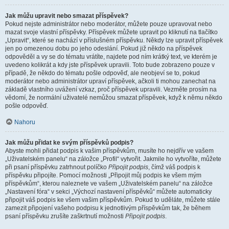
Jak můžu upravit nebo smazat příspěvek?
Pokud nejste administrátor nebo moderátor, můžete pouze upravovat nebo
mazat svoje vlastní příspěvky. Příspěvek můžete upravit po kliknutí na tlačítko
„Upravit“, které se nachází v příslušném příspěvku. Někdy lze upravit příspěvek
jen po omezenou dobu po jeho odeslání. Pokud již někdo na příspěvek
odpověděl a vy se do tématu vrátíte, najdete pod ním krátký text, ve kterém je
uvedeno kolikrát a kdy jste příspěvek upravili. Toto bude zobrazeno pouze v
případě, že někdo do tématu pošle odpověď, ale neobjeví se to, pokud
moderátor nebo administrátor upraví příspěvek, ačkoli ti mohou zanechat na
základě vlastního uvážení vzkaz, proč příspěvek upravili. Vezměte prosím na
vědomí, že normální uživatelé nemůžou smazat příspěvek, když k němu někdo
pošle odpověď.
Nahoru
Jak můžu přidat ke svým příspěvků podpis?
Abyste mohli přidat podpis k vašim příspěvkům, musíte ho nejdřív ve vašem
„Uživatelském panelu“ na záložce „Profil“ vytvořit. Jakmile ho vytvoříte, můžete
při psaní příspěvku zatrhnout políčko
Připojit podpis
, čímž váš podpis k
příspěvku připojíte. Pomocí možnosti „Připojit můj podpis ke všem mým
příspěvkům“, kterou naleznete ve vašem „Uživatelském panelu“ na záložce
„Nastavení fóra“ v sekci „Výchozí nastavení příspěvků“ můžete automaticky
připojit váš podpis ke všem vašim příspěvkům. Pokud to uděláte, můžete stále
zamezit připojení vašeho podpisu k jednotlivým příspěvkům tak, že během
psaní příspěvku zrušíte zaškrtnutí možnosti
Připojit podpis
.