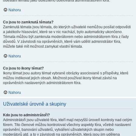
odeslání tématu jako důležitého udělována administrátorem fóra.
Nahoru
Co jsou to zamknutá témata?
Zamknutá témata jsou témata, do kterých uživatelé nemůžou posílat odpovědi
a jakékoliv hlasování, které se v nic nachází, bylo automaticky ukončeno.
Témata můžou být zamknuta moderátorem nebo administrátorem fóra z řady
důvodů. V závislosti na oprávněních, které vám udělil administrátor fóra,
můžete také mít možnost zamykat vlastní témata.
Nahoru
Co jsou to ikony témat?
Ikony témat jsou autory témat vybrané obrázky asociované s příspěvky, které
můžou indikovat jejich obsah. Možnost používat ikony témat závisí na
oprávněních nastavených administrátorem fóra.
Nahoru
Uživatelské úrovně a skupiny
Kdo jsou to administrátoři?
Administrátoři jsou uživatelé fóra, kteří mají nejvyšší úroveň kontroly nad celým
fórem. Tito členové můžou kontrolovat všechny aspekty fóra, včetně nastavení
oprávnění, banování uživatelů, vytváření uživatelských skupin nebo
moderátorů atd. a to v závislosti na oprávněních, která jsou jim udělena