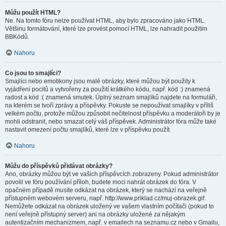
Můžu použít HTML?
Ne. Na tomto fóru nelze používat HTML, aby bylo zpracováno jako HTML.
Většinu formátování, které lze provést pomocí HTML, lze nahradit použitím
BBKódů.
Nahoru
Co jsou to smajlíci?
Smajlíci nebo emotikony jsou malé obrázky, které můžou být použity k
vyjádření pocitů a vytvořeny za použití krátkého kódu, např. kód :) znamená
radost a kód :( znamená smutek. Úplný seznam smajlíků najdete na formuláři,
na kterém se tvoří zprávy a příspěvky. Pokuste se nepoužívat smajlíky v příliš
velkém počtu, protože můžou způsobit nečitelnost příspěvku a moderátoři by je
mohli odstranit, nebo smazat celý váš příspěvek. Administrátor fóra může také
nastavit omezení počtu smajlíků, které lze v příspěvku použít.
Nahoru
Můžu do příspěvků přidávat obrázky?
Ano, obrázky můžou být ve vašich příspěvcích zobrazeny. Pokud administrátor
povolil ve fóru používání příloh, budete moci nahrát obrázek do fóra. V
opačném případě musíte odkázat na obrázek, který se nachází na veřejně
přístupném webovém serveru, např. http://www.priklad.cz/muj-obrazek.gif.
Nemůžete odkázat na obrázek uložený ve vašem vlastním počítači (pokud to
není veřejně přístupný server) ani na obrázky uložené za nějakým
autentizačním mechanizmem, např. v emailech na seznamu.cz nebo v Gmailu,