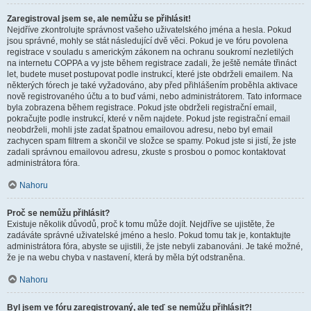
Zaregistroval jsem se, ale nemůžu se přihlásit!
Nejdříve zkontrolujte správnost vašeho uživatelského jména a hesla. Pokud
jsou správné, mohly se stát následující dvě věci. Pokud je ve fóru povolena
registrace v souladu s americkým zákonem na ochranu soukromí nezletilých
na internetu COPPA a vy jste během registrace zadali, že ještě nemáte třináct
let, budete muset postupovat podle instrukcí, které jste obdrželi emailem. Na
některých fórech je také vyžadováno, aby před přihlášením proběhla aktivace
nově registrovaného účtu a to buď vámi, nebo administrátorem. Tato informace
byla zobrazena během registrace. Pokud jste obdrželi registrační email,
pokračujte podle instrukcí, které v něm najdete. Pokud jste registrační email
neobdrželi, mohli jste zadat špatnou emailovou adresu, nebo byl email
zachycen spam filtrem a skončil ve složce se spamy. Pokud jste si jistí, že jste
zadali správnou emailovou adresu, zkuste s prosbou o pomoc kontaktovat
administrátora fóra.
Nahoru
Proč se nemůžu přihlásit?
Existuje několik důvodů, proč k tomu může dojít. Nejdříve se ujistěte, že
zadáváte správné uživatelské jméno a heslo. Pokud tomu tak je, kontaktujte
administrátora fóra, abyste se ujistili, že jste nebyli zabanováni. Je také možné,
že je na webu chyba v nastavení, která by měla být odstraněna.
Nahoru
Byl jsem ve fóru zaregistrovaný, ale teď se nemůžu přihlásit?!