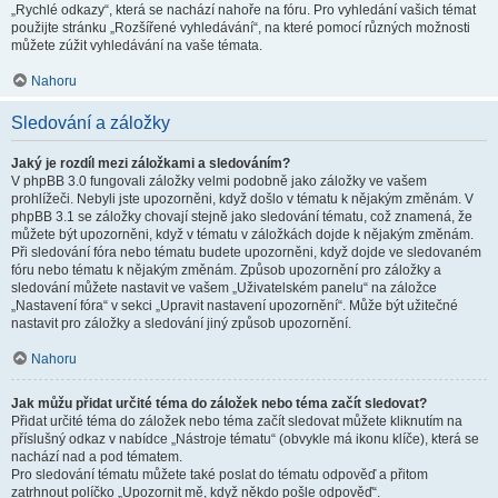
„Rychlé odkazy“, která se nachází nahoře na fóru. Pro vyhledání vašich témat
použijte stránku „Rozšířené vyhledávání“, na které pomocí různých možnosti
můžete zúžit vyhledávání na vaše témata.
Nahoru
Sledování a záložky
Jaký je rozdíl mezi záložkami a sledováním?
V phpBB 3.0 fungovali záložky velmi podobně jako záložky ve vašem
prohlížeči. Nebyli jste upozorněni, když došlo v tématu k nějakým změnám. V
phpBB 3.1 se záložky chovají stejně jako sledování tématu, což znamená, že
můžete být upozorněni, když v tématu v záložkách dojde k nějakým změnám.
Při sledování fóra nebo tématu budete upozorněni, když dojde ve sledovaném
fóru nebo tématu k nějakým změnám. Způsob upozornění pro záložky a
sledování můžete nastavit ve vašem „Uživatelském panelu“ na záložce
„Nastavení fóra“ v sekci „Upravit nastavení upozornění“. Může být užitečné
nastavit pro záložky a sledování jiný způsob upozornění.
Nahoru
Jak můžu přidat určité téma do záložek nebo téma začít sledovat?
Přidat určité téma do záložek nebo téma začít sledovat můžete kliknutím na
příslušný odkaz v nabídce „Nástroje tématu“ (obvykle má ikonu klíče), která se
nachází nad a pod tématem.
Pro sledování tématu můžete také poslat do tématu odpověď a přitom
zatrhnout políčko „Upozornit mě, když někdo pošle odpověď“.