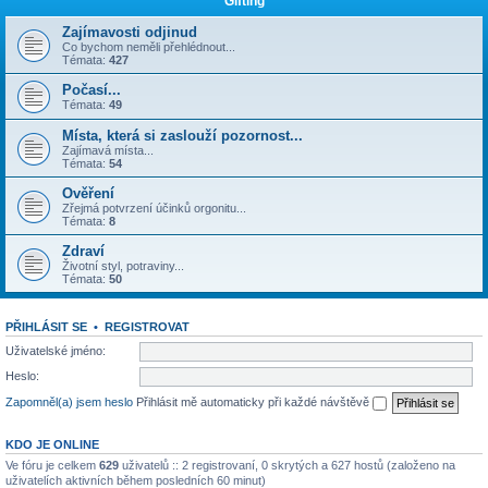
Gifting
Zajímavosti odjinud
Co bychom neměli přehlédnout...
Témata:
427
Počasí...
Témata:
49
Místa, která si zaslouží pozornost...
Zajímavá místa...
Témata:
54
Ověření
Zřejmá potvrzení účinků orgonitu...
Témata:
8
Zdraví
Životní styl, potraviny...
Témata:
50
PŘIHLÁSIT SE
•
REGISTROVAT
Uživatelské jméno:
Heslo:
Zapomněl(a) jsem heslo
Přihlásit mě automaticky při každé návštěvě
KDO JE ONLINE
Ve fóru je celkem
629
uživatelů :: 2 registrovaní, 0 skrytých a 627 hostů (založeno na
uživatelích aktivních během posledních 60 minut)