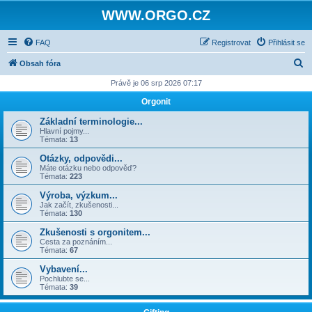
WWW.ORGO.CZ
FAQ
Registrovat
Přihlásit se
H
Obsah fóra
l
Právě je 06 srp 2026 07:17
e
Orgonit
d
Základní terminologie...
a
Hlavní pojmy...
Témata:
13
t
Otázky, odpovědi...
Máte otázku nebo odpověď?
Témata:
223
Výroba, výzkum...
Jak začít, zkušenosti...
Témata:
130
Zkušenosti s orgonitem...
Cesta za poznáním...
Témata:
67
Vybavení...
Pochlubte se...
Témata:
39