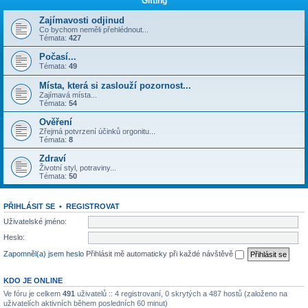
Gifting
Zajímavosti odjinud
Co bychom neměli přehlédnout...
Témata:
427
Počasí...
Témata:
49
Místa, která si zaslouží pozornost...
Zajímavá místa...
Témata:
54
Ověření
Zřejmá potvrzení účinků orgonitu...
Témata:
8
Zdraví
Životní styl, potraviny...
Témata:
50
PŘIHLÁSIT SE
•
REGISTROVAT
Uživatelské jméno:
Heslo:
Zapomněl(a) jsem heslo
Přihlásit mě automaticky při každé návštěvě
KDO JE ONLINE
Ve fóru je celkem
491
uživatelů :: 4 registrovaní, 0 skrytých a 487 hostů (založeno na
uživatelích aktivních během posledních 60 minut)