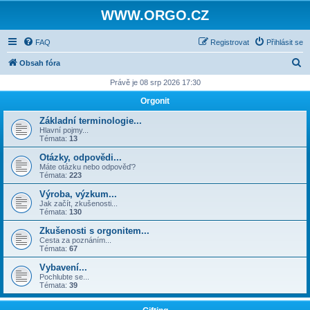
WWW.ORGO.CZ
FAQ
Registrovat
Přihlásit se
H
Obsah fóra
l
Právě je 08 srp 2026 17:30
e
Orgonit
d
Základní terminologie...
a
Hlavní pojmy...
Témata:
13
t
Otázky, odpovědi...
Máte otázku nebo odpověď?
Témata:
223
Výroba, výzkum...
Jak začít, zkušenosti...
Témata:
130
Zkušenosti s orgonitem...
Cesta za poznáním...
Témata:
67
Vybavení...
Pochlubte se...
Témata:
39