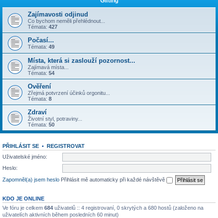
Gifting
Zajímavosti odjinud
Co bychom neměli přehlédnout...
Témata:
427
Počasí...
Témata:
49
Místa, která si zaslouží pozornost...
Zajímavá místa...
Témata:
54
Ověření
Zřejmá potvrzení účinků orgonitu...
Témata:
8
Zdraví
Životní styl, potraviny...
Témata:
50
PŘIHLÁSIT SE
•
REGISTROVAT
Uživatelské jméno:
Heslo:
Zapomněl(a) jsem heslo
Přihlásit mě automaticky při každé návštěvě
KDO JE ONLINE
Ve fóru je celkem
684
uživatelů :: 4 registrovaní, 0 skrytých a 680 hostů (založeno na
uživatelích aktivních během posledních 60 minut)