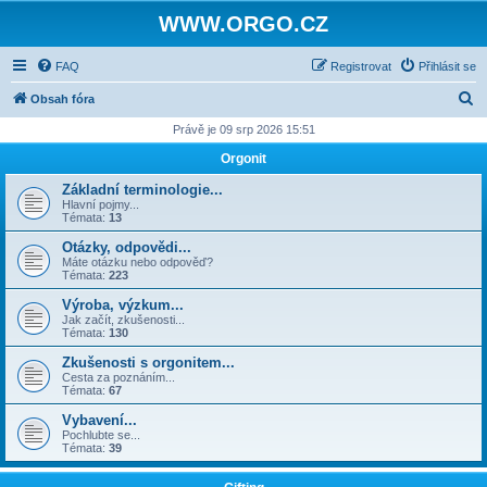
WWW.ORGO.CZ
FAQ
Registrovat
Přihlásit se
H
Obsah fóra
l
Právě je 09 srp 2026 15:51
e
Orgonit
d
Základní terminologie...
a
Hlavní pojmy...
Témata:
13
t
Otázky, odpovědi...
Máte otázku nebo odpověď?
Témata:
223
Výroba, výzkum...
Jak začít, zkušenosti...
Témata:
130
Zkušenosti s orgonitem...
Cesta za poznáním...
Témata:
67
Vybavení...
Pochlubte se...
Témata:
39