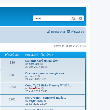
Hledat
Pokročilé hledání
Registrovat
Přihlásit se
Právě je 08 srp 2026 17:50
PŘÍSPĚVKY
POSLEDNÍ PŘÍSPĚVEK
Re: orgonový akumulátor
389
Z
od
antistatic
o
20 úno 2017 18:18
b
r
Orientace proudu energie v or…
2951
a
Z
od
JanieB
z
o
24 zář 2019 12:11
i
b
t
r
Cong Ty C? Ph?n Thuong M?i D?…
3850
p
a
Z
od
bionflow
o
z
o
26 kvě 2022 03:43
s
i
b
l
t
r
Re: Orgonit - negativní zkuše…
e
1201
p
a
Z
od
Micro-Mark
d
o
z
o
11 zář 2020 22:00
n
s
i
b
í
l
t
r