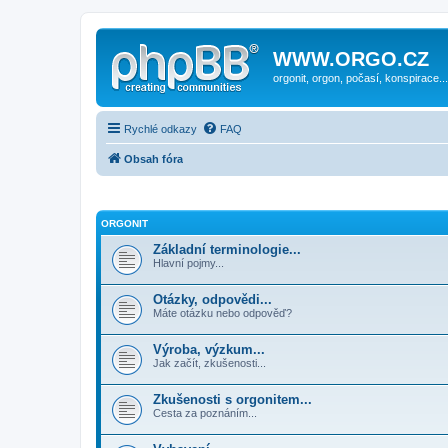
WWW.ORGO.CZ
orgonit, orgon, počasí, konspirace...
Rychlé odkazy
FAQ
Obsah fóra
ORGONIT
Základní terminologie...
Hlavní pojmy...
Otázky, odpovědi...
Máte otázku nebo odpověď?
Výroba, výzkum...
Jak začít, zkušenosti...
Zkušenosti s orgonitem...
Cesta za poznáním...