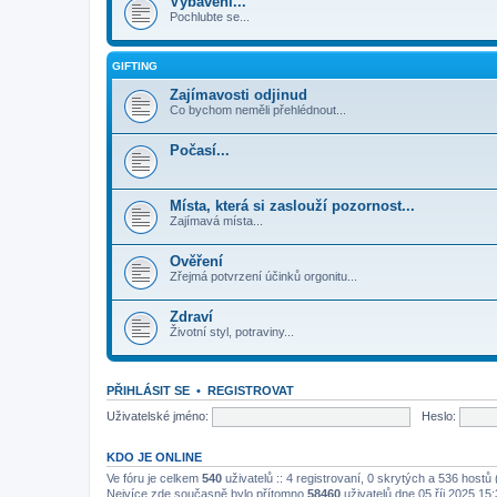
Vybavení...
Pochlubte se...
GIFTING
Zajímavosti odjinud
Co bychom neměli přehlédnout...
Počasí...
Místa, která si zaslouží pozornost...
Zajímavá místa...
Ověření
Zřejmá potvrzení účinků orgonitu...
Zdraví
Životní styl, potraviny...
PŘIHLÁSIT SE
•
REGISTROVAT
Uživatelské jméno:
Heslo:
KDO JE ONLINE
Ve fóru je celkem
540
uživatelů :: 4 registrovaní, 0 skrytých a 536 host
Nejvíce zde současně bylo přítomno
58460
uživatelů dne 05 říj 2025 15