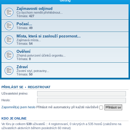
Gifting
Zajímavosti odjinud
Co bychom neměli přehlédnout...
Témata:
427
Počasí...
Témata:
49
Místa, která si zaslouží pozornost...
Zajímavá místa...
Témata:
54
Ověření
Zřejmá potvrzení účinků orgonitu...
Témata:
8
Zdraví
Životní styl, potraviny...
Témata:
50
PŘIHLÁSIT SE
•
REGISTROVAT
Uživatelské jméno:
Heslo:
Zapomněl(a) jsem heslo
Přihlásit mě automaticky při každé návštěvě
KDO JE ONLINE
Ve fóru je celkem
539
uživatelů :: 4 registrovaní, 0 skrytých a 535 hostů (založeno na
uživatelích aktivních během posledních 60 minut)