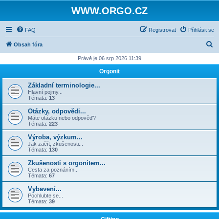
WWW.ORGO.CZ
FAQ
Registrovat
Přihlásit se
H
Obsah fóra
l
Právě je 06 srp 2026 11:39
e
Orgonit
d
Základní terminologie...
a
Hlavní pojmy...
Témata:
13
t
Otázky, odpovědi...
Máte otázku nebo odpověď?
Témata:
223
Výroba, výzkum...
Jak začít, zkušenosti...
Témata:
130
Zkušenosti s orgonitem...
Cesta za poznáním...
Témata:
67
Vybavení...
Pochlubte se...
Témata:
39