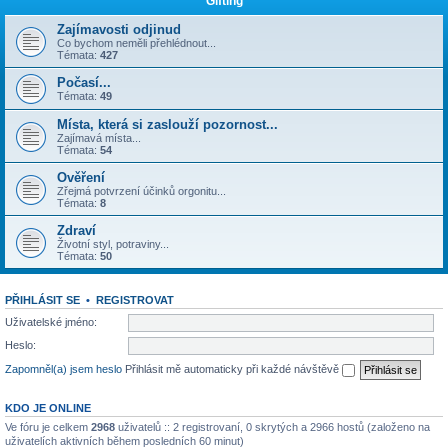
Gifting
Zajímavosti odjinud
Co bychom neměli přehlédnout...
Témata:
427
Počasí...
Témata:
49
Místa, která si zaslouží pozornost...
Zajímavá místa...
Témata:
54
Ověření
Zřejmá potvrzení účinků orgonitu...
Témata:
8
Zdraví
Životní styl, potraviny...
Témata:
50
PŘIHLÁSIT SE
•
REGISTROVAT
Uživatelské jméno:
Heslo:
Zapomněl(a) jsem heslo
Přihlásit mě automaticky při každé návštěvě
KDO JE ONLINE
Ve fóru je celkem
2968
uživatelů :: 2 registrovaní, 0 skrytých a 2966 hostů (založeno na
uživatelích aktivních během posledních 60 minut)