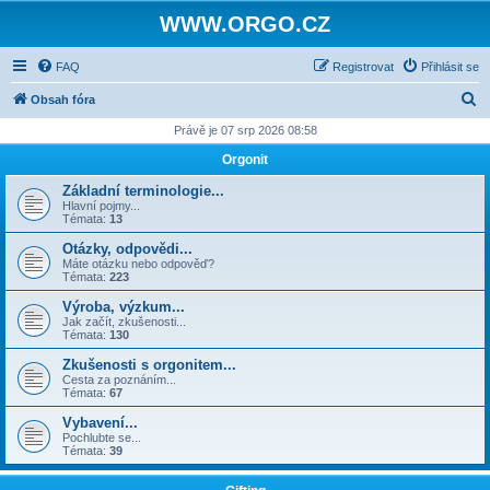
WWW.ORGO.CZ
FAQ
Registrovat
Přihlásit se
H
Obsah fóra
l
Právě je 07 srp 2026 08:58
e
Orgonit
d
Základní terminologie...
a
Hlavní pojmy...
Témata:
13
t
Otázky, odpovědi...
Máte otázku nebo odpověď?
Témata:
223
Výroba, výzkum...
Jak začít, zkušenosti...
Témata:
130
Zkušenosti s orgonitem...
Cesta za poznáním...
Témata:
67
Vybavení...
Pochlubte se...
Témata:
39