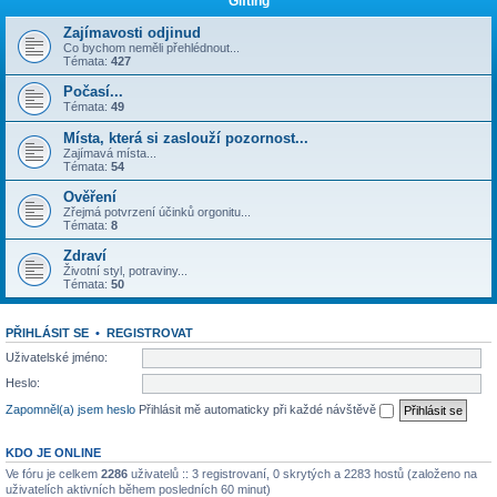
Gifting
Zajímavosti odjinud
Co bychom neměli přehlédnout...
Témata:
427
Počasí...
Témata:
49
Místa, která si zaslouží pozornost...
Zajímavá místa...
Témata:
54
Ověření
Zřejmá potvrzení účinků orgonitu...
Témata:
8
Zdraví
Životní styl, potraviny...
Témata:
50
PŘIHLÁSIT SE
•
REGISTROVAT
Uživatelské jméno:
Heslo:
Zapomněl(a) jsem heslo
Přihlásit mě automaticky při každé návštěvě
KDO JE ONLINE
Ve fóru je celkem
2286
uživatelů :: 3 registrovaní, 0 skrytých a 2283 hostů (založeno na
uživatelích aktivních během posledních 60 minut)