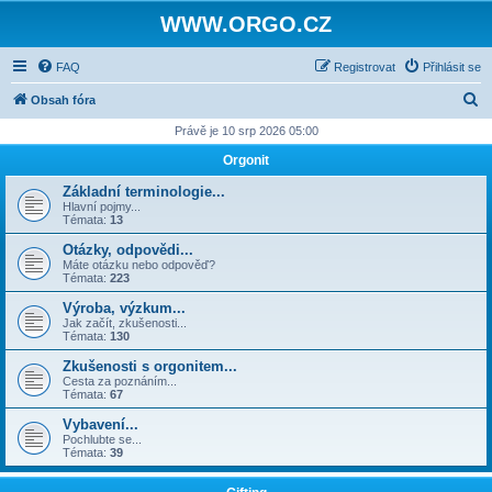
WWW.ORGO.CZ
FAQ
Registrovat
Přihlásit se
H
Obsah fóra
l
Právě je 10 srp 2026 05:00
e
Orgonit
d
Základní terminologie...
a
Hlavní pojmy...
Témata:
13
t
Otázky, odpovědi...
Máte otázku nebo odpověď?
Témata:
223
Výroba, výzkum...
Jak začít, zkušenosti...
Témata:
130
Zkušenosti s orgonitem...
Cesta za poznáním...
Témata:
67
Vybavení...
Pochlubte se...
Témata:
39