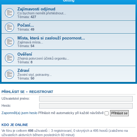
Gifting
Zajímavosti odjinud
Co bychom neměli přehlédnout...
Témata:
427
Počasí...
Témata:
49
Místa, která si zaslouží pozornost...
Zajímavá místa...
Témata:
54
Ověření
Zřejmá potvrzení účinků orgonitu...
Témata:
8
Zdraví
Životní styl, potraviny...
Témata:
50
PŘIHLÁSIT SE
•
REGISTROVAT
Uživatelské jméno:
Heslo:
Zapomněl(a) jsem heslo
Přihlásit mě automaticky při každé návštěvě
KDO JE ONLINE
Ve fóru je celkem
498
uživatelů :: 3 registrovaní, 0 skrytých a 495 hostů (založeno na
uživatelích aktivních během posledních 60 minut)