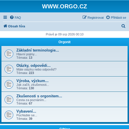
WWW.ORGO.CZ
FAQ
Registrovat
Přihlásit se
H
Obsah fóra
l
Právě je 09 srp 2026 00:10
e
Orgonit
d
Základní terminologie...
a
Hlavní pojmy...
Témata:
13
t
Otázky, odpovědi...
Máte otázku nebo odpověď?
Témata:
223
Výroba, výzkum...
Jak začít, zkušenosti...
Témata:
130
Zkušenosti s orgonitem...
Cesta za poznáním...
Témata:
67
Vybavení...
Pochlubte se...
Témata:
39