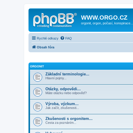
WWW.ORGO.CZ
orgonit, orgon, počasí, konspirace...
Rychlé odkazy
FAQ
Obsah fóra
ORGONIT
Základní terminologie...
Hlavní pojmy...
Otázky, odpovědi...
Máte otázku nebo odpověď?
Výroba, výzkum...
Jak začít, zkušenosti...
Zkušenosti s orgonitem...
Cesta za poznáním...