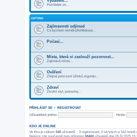
Vybavení...
Pochlubte se...
GIFTING
Zajímavosti odjinud
Co bychom neměli přehlédnout...
Počasí...
Místa, která si zaslouží pozornost...
Zajímavá místa...
Ověření
Zřejmá potvrzení účinků orgonitu...
Zdraví
Životní styl, potraviny...
PŘIHLÁSIT SE
•
REGISTROVAT
Uživatelské jméno:
Heslo:
KDO JE ONLINE
Ve fóru je celkem
545
uživatelů :: 3 registrovaní, 0 skrytých a 542 host
Nejvíce zde současně bylo přítomno
58460
uživatelů dne 05 říj 2025 15