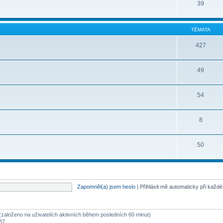
39
TÉMATA
427
49
54
8
50
Zapomněl(a) jsem heslo
|
Přihlásit mě automaticky při každ
ů (založeno na uživatelích aktivních během posledních 60 minut)
:37