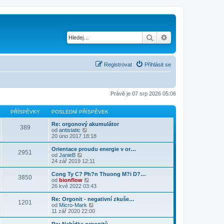
Hledat
Pokročilé hledání
Registrovat
Přihlásit se
Právě je 07 srp 2026 05:06
PŘÍSPĚVKY
POSLEDNÍ PŘÍSPĚVEK
Re: orgonový akumulátor
389
Z
od
antistatic
o
20 úno 2017 18:18
b
r
Orientace proudu energie v or…
2951
a
Z
od
JanieB
z
o
24 zář 2019 12:11
i
b
t
r
Cong Ty C? Ph?n Thuong M?i D?…
3850
p
a
Z
od
bionflow
o
z
o
26 kvě 2022 03:43
s
i
b
l
t
r
Re: Orgonit - negativní zkuše…
e
1201
p
a
Z
od
Micro-Mark
d
o
z
o
11 zář 2020 22:00
n
s
i
b
í
l
t
r