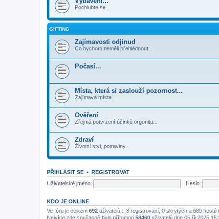
Vybavení...
Pochlubte se...
GIFTING
Zajímavosti odjinud
Co bychom neměli přehlédnout...
Počasí...
Místa, která si zaslouží pozornost...
Zajímavá místa...
Ověření
Zřejmá potvrzení účinků orgonitu...
Zdraví
Životní styl, potraviny...
PŘIHLÁSIT SE
•
REGISTROVAT
Uživatelské jméno:
Heslo:
KDO JE ONLINE
Ve fóru je celkem
692
uživatelů :: 3 registrovaní, 0 skrytých a 689 host
Nejvíce zde současně bylo přítomno
58460
uživatelů dne 05 říj 2025 15