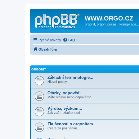
WWW.ORGO.CZ
orgonit, orgon, počasí, konspirace...
Rychlé odkazy
FAQ
Obsah fóra
ORGONIT
Základní terminologie...
Hlavní pojmy...
Otázky, odpovědi...
Máte otázku nebo odpověď?
Výroba, výzkum...
Jak začít, zkušenosti...
Zkušenosti s orgonitem...
Cesta za poznáním...