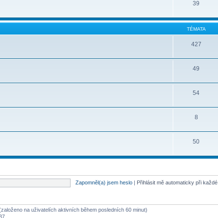
39
TÉMATA
427
49
54
8
50
Zapomněl(a) jsem heslo
|
Přihlásit mě automaticky při každ
ů (založeno na uživatelích aktivních během posledních 60 minut)
:37