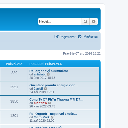
Hledat
Pokročilé hledání
Registrovat
Přihlásit se
Právě je 07 srp 2026 18:22
PŘÍSPĚVKY
POSLEDNÍ PŘÍSPĚVEK
Re: orgonový akumulátor
389
Z
od
antistatic
o
20 úno 2017 18:18
b
r
Orientace proudu energie v or…
2951
a
Z
od
JanieB
z
o
24 zář 2019 12:11
i
b
t
r
Cong Ty C? Ph?n Thuong M?i D?…
3850
p
a
Z
od
bionflow
o
z
o
26 kvě 2022 03:43
s
i
b
l
t
r
Re: Orgonit - negativní zkuše…
e
1201
p
a
Z
od
Micro-Mark
d
o
z
o
11 zář 2020 22:00
n
s
i
b
í
l
t
r