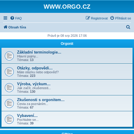
WWW.ORGO.CZ
FAQ
Registrovat
Přihlásit se
H
Obsah fóra
l
Právě je 08 srp 2026 17:06
e
Orgonit
d
Základní terminologie...
a
Hlavní pojmy...
Témata:
13
t
Otázky, odpovědi...
Máte otázku nebo odpověď?
Témata:
223
Výroba, výzkum...
Jak začít, zkušenosti...
Témata:
130
Zkušenosti s orgonitem...
Cesta za poznáním...
Témata:
67
Vybavení...
Pochlubte se...
Témata:
39