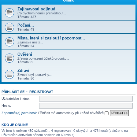
Gifting
Zajímavosti odjinud
Co bychom neměli přehlédnout...
Témata:
427
Počasí...
Témata:
49
Místa, která si zaslouží pozornost...
Zajímavá místa...
Témata:
54
Ověření
Zřejmá potvrzení účinků orgonitu...
Témata:
8
Zdraví
Životní styl, potraviny...
Témata:
50
PŘIHLÁSIT SE
•
REGISTROVAT
Uživatelské jméno:
Heslo:
Zapomněl(a) jsem heslo
Přihlásit mě automaticky při každé návštěvě
KDO JE ONLINE
Ve fóru je celkem
480
uživatelů :: 4 registrovaní, 0 skrytých a 476 hostů (založeno na
uživatelích aktivních během posledních 60 minut)