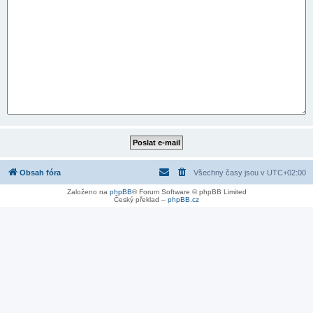
Obsah fóra
Všechny časy jsou v
UTC+02:00
Založeno na
phpBB
® Forum Software © phpBB Limited
Český překlad –
phpBB.cz