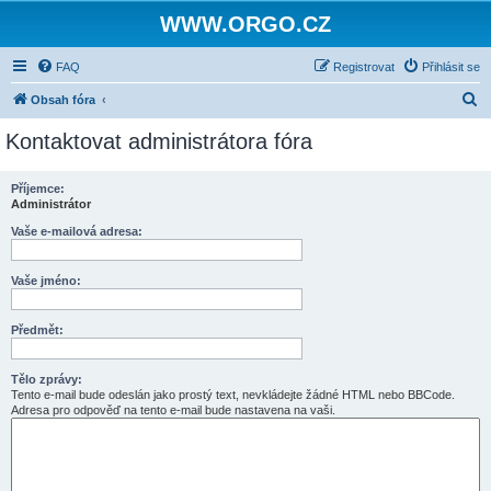
WWW.ORGO.CZ
FAQ
Registrovat
Přihlásit se
H
Obsah fóra
l
Kontaktovat administrátora fóra
e
d
Příjemce:
Administrátor
a
t
Vaše e-mailová adresa:
Vaše jméno:
Předmět:
Tělo zprávy:
Tento e-mail bude odeslán jako prostý text, nevkládejte žádné HTML nebo BBCode.
Adresa pro odpověď na tento e-mail bude nastavena na vaši.