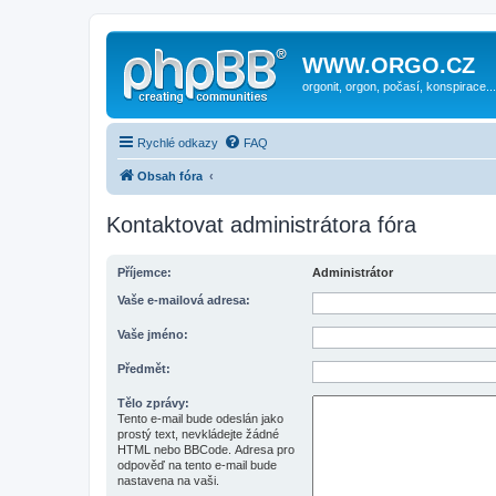
WWW.ORGO.CZ
orgonit, orgon, počasí, konspirace...
Rychlé odkazy
FAQ
Obsah fóra
Kontaktovat administrátora fóra
Příjemce:
Administrátor
Vaše e-mailová adresa:
Vaše jméno:
Předmět:
Tělo zprávy:
Tento e-mail bude odeslán jako
prostý text, nevkládejte žádné
HTML nebo BBCode. Adresa pro
odpověď na tento e-mail bude
nastavena na vaši.