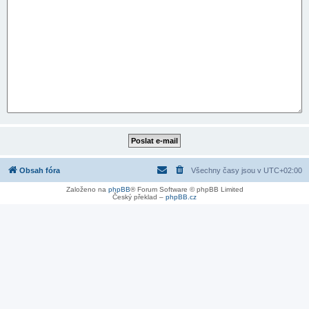
Obsah fóra
Všechny časy jsou v
UTC+02:00
Založeno na
phpBB
® Forum Software © phpBB Limited
Český překlad –
phpBB.cz