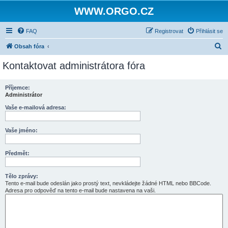
WWW.ORGO.CZ
FAQ
Registrovat
Přihlásit se
H
Obsah fóra
l
Kontaktovat administrátora fóra
e
d
Příjemce:
Administrátor
a
t
Vaše e-mailová adresa:
Vaše jméno:
Předmět:
Tělo zprávy:
Tento e-mail bude odeslán jako prostý text, nevkládejte žádné HTML nebo BBCode.
Adresa pro odpověď na tento e-mail bude nastavena na vaši.