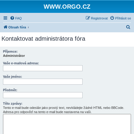
WWW.ORGO.CZ
FAQ
Registrovat
Přihlásit se
H
Obsah fóra
l
Kontaktovat administrátora fóra
e
d
Příjemce:
Administrátor
a
t
Vaše e-mailová adresa:
Vaše jméno:
Předmět:
Tělo zprávy:
Tento e-mail bude odeslán jako prostý text, nevkládejte žádné HTML nebo BBCode.
Adresa pro odpověď na tento e-mail bude nastavena na vaši.