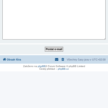
Obsah fóra
Všechny časy jsou v
UTC+02:00
Založeno na
phpBB
® Forum Software © phpBB Limited
Český překlad –
phpBB.cz