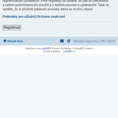
registrovaným uživatelům. Před registrací se ujistěte, že jste se obeznámili
s našimi podmínkami pro použití a s dalšími pravidly a ujednáními. Také se
ujistěte, že si přečtete jakákoliv pravidla, která se na fóru objeví.
Podmínky pro užívání
|
Ochrana soukromí
Registrovat
Obsah fóra
Všechny časy jsou v
UTC+02:00
Založeno na
phpBB
® Forum Software © phpBB Limited
Český překlad –
phpBB.cz