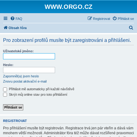
WWW.ORGO.CZ
FAQ
Registrovat
Přihlásit se
H
Obsah fóra
l
Pro zobrazení profilů musíte být zaregistrováni a přihlášeni.
e
d
Uživatelské jméno:
a
t
Heslo:
Zapomněl(a) jsem heslo
Znovu poslat aktivační e-mail
Přihlásit mě automaticky při každé návštěvě
Skrýt můj online stav pro toto přihlášení
REGISTROVAT
Pro přihlášení musíte být registrován. Registrace trvá jen pár vteřin a dává vám
mnohem větší možnosti. Administrátor fóra též může dávat rozšířené pravomoci