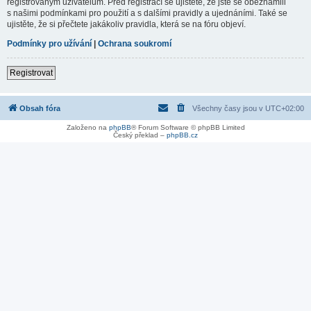
registrovaným uživatelům. Před registrací se ujistěte, že jste se obeznámili
s našimi podmínkami pro použití a s dalšími pravidly a ujednáními. Také se
ujistěte, že si přečtete jakákoliv pravidla, která se na fóru objeví.
Podmínky pro užívání
|
Ochrana soukromí
Registrovat
Obsah fóra
Všechny časy jsou v
UTC+02:00
Založeno na
phpBB
® Forum Software © phpBB Limited
Český překlad –
phpBB.cz