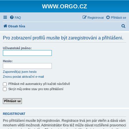
WWW.ORGO.CZ
FAQ
Registrovat
Přihlásit se
H
Obsah fóra
l
Pro zobrazení profilů musíte být zaregistrováni a přihlášeni.
e
d
Uživatelské jméno:
a
t
Heslo:
Zapomněl(a) jsem heslo
Znovu poslat aktivační e-mail
Přihlásit mě automaticky při každé návštěvě
Skrýt můj online stav pro toto přihlášení
REGISTROVAT
Pro přihlášení musíte být registrován. Registrace trvá jen pár vteřin a dává vám
mnohem větší možnosti. Administrátor fóra též může dávat rozšířené pravomoci