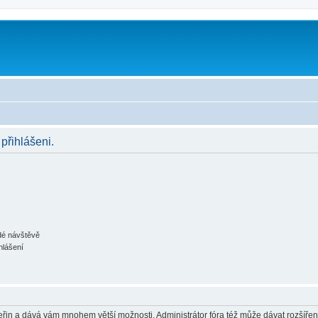
 přihlášeni.
ždé návštěvě
hlášení
 vteřin a dává vám mnohem větší možnosti. Administrátor fóra též může dávat rozšíře