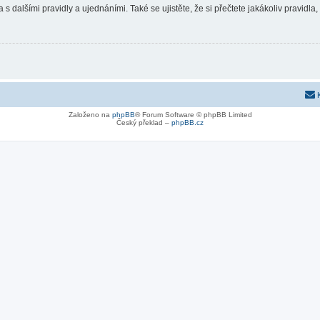
 s dalšími pravidly a ujednáními. Také se ujistěte, že si přečtete jakákoliv pravidla, 
Založeno na
phpBB
® Forum Software © phpBB Limited
Český překlad –
phpBB.cz