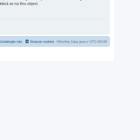
která se na fóru objeví.
Kontaktujte nás
Smazat cookies
Všechny časy jsou v
UTC+02:00