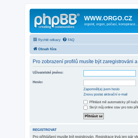
WWW.ORGO.CZ
orgonit, orgon, počasí, konspirace...
Rychlé odkazy
FAQ
Obsah fóra
Pro zobrazení profilů musíte být zaregistrováni a
Uživatelské jméno:
Heslo:
Zapomněl(a) jsem heslo
Znovu poslat aktivační e-mail
Přihlásit mě automaticky při ka
Skrýt můj online stav pro toto při
REGISTROVAT
Pro přihlášení musíte být registrován. Registrace trvá jen pár