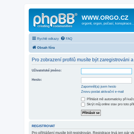
WWW.ORGO.CZ
orgonit, orgon, počasí, konspirace...
Rychlé odkazy
FAQ
Obsah fóra
Pro zobrazení profilů musíte být zaregistrováni a
Uživatelské jméno:
Heslo:
Zapomněl(a) jsem heslo
Znovu poslat aktivační e-mail
Přihlásit mě automaticky při ka
Skrýt můj online stav pro toto při
REGISTROVAT
Pro přihlášení musíte být registrován. Registrace trvá jen pár