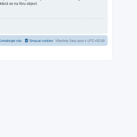
která se na fóru objeví.
Kontaktujte nás
Smazat cookies
Všechny časy jsou v
UTC+02:00