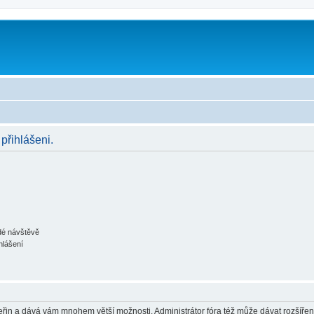
 přihlášeni.
ždé návštěvě
hlášení
 vteřin a dává vám mnohem větší možnosti. Administrátor fóra též může dávat rozšíře