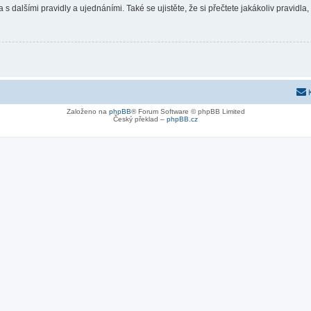
 s dalšími pravidly a ujednáními. Také se ujistěte, že si přečtete jakákoliv pravidla, 
Založeno na
phpBB
® Forum Software © phpBB Limited
Český překlad –
phpBB.cz