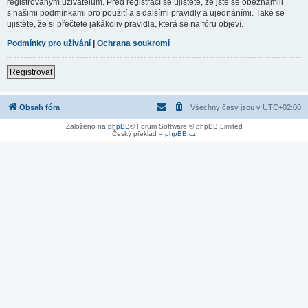
registrovaným uživatelům. Před registrací se ujistěte, že jste se obeznámili
s našimi podmínkami pro použití a s dalšími pravidly a ujednáními. Také se
ujistěte, že si přečtete jakákoliv pravidla, která se na fóru objeví.
Podmínky pro užívání
|
Ochrana soukromí
Registrovat
Obsah fóra
Všechny časy jsou v
UTC+02:00
Založeno na
phpBB
® Forum Software © phpBB Limited
Český překlad –
phpBB.cz