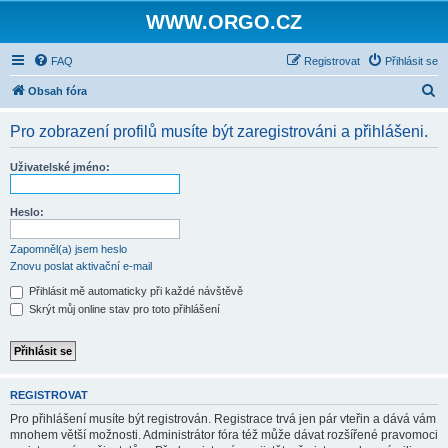
WWW.ORGO.CZ
FAQ
Registrovat
Přihlásit se
H
Obsah fóra
l
Pro zobrazení profilů musíte být zaregistrováni a přihlášeni.
e
d
Uživatelské jméno:
a
t
Heslo:
Zapomněl(a) jsem heslo
Znovu poslat aktivační e-mail
Přihlásit mě automaticky při každé návštěvě
Skrýt můj online stav pro toto přihlášení
REGISTROVAT
Pro přihlášení musíte být registrován. Registrace trvá jen pár vteřin a dává vám
mnohem větší možnosti. Administrátor fóra též může dávat rozšířené pravomoci