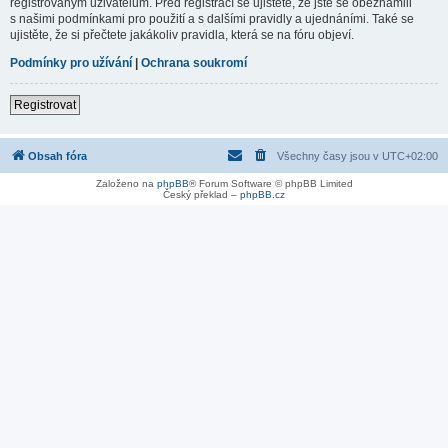
registrovaným uživatelům. Před registrací se ujistěte, že jste se obeznámili
s našimi podmínkami pro použití a s dalšími pravidly a ujednáními. Také se
ujistěte, že si přečtete jakákoliv pravidla, která se na fóru objeví.
Podmínky pro užívání
|
Ochrana soukromí
Registrovat
Obsah fóra
Všechny časy jsou v
UTC+02:00
Založeno na
phpBB
® Forum Software © phpBB Limited
Český překlad –
phpBB.cz