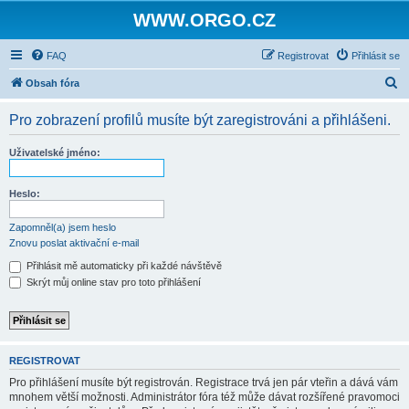
WWW.ORGO.CZ
FAQ
Registrovat
Přihlásit se
H
Obsah fóra
l
Pro zobrazení profilů musíte být zaregistrováni a přihlášeni.
e
d
Uživatelské jméno:
a
t
Heslo:
Zapomněl(a) jsem heslo
Znovu poslat aktivační e-mail
Přihlásit mě automaticky při každé návštěvě
Skrýt můj online stav pro toto přihlášení
REGISTROVAT
Pro přihlášení musíte být registrován. Registrace trvá jen pár vteřin a dává vám
mnohem větší možnosti. Administrátor fóra též může dávat rozšířené pravomoci