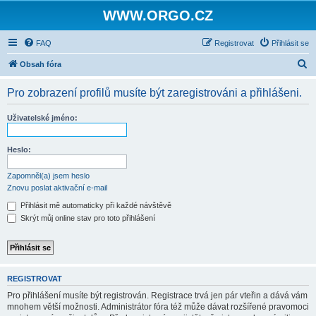
WWW.ORGO.CZ
FAQ
Registrovat
Přihlásit se
H
Obsah fóra
l
Pro zobrazení profilů musíte být zaregistrováni a přihlášeni.
e
d
Uživatelské jméno:
a
t
Heslo:
Zapomněl(a) jsem heslo
Znovu poslat aktivační e-mail
Přihlásit mě automaticky při každé návštěvě
Skrýt můj online stav pro toto přihlášení
REGISTROVAT
Pro přihlášení musíte být registrován. Registrace trvá jen pár vteřin a dává vám
mnohem větší možnosti. Administrátor fóra též může dávat rozšířené pravomoci