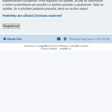
registrovaným uživatelům. Před registrací se ujistěte, že jste se obeznámili
s našimi podmínkami pro použití a s dalšími pravidly a ujednáními. Také se
ujistěte, že si přečtete jakákoliv pravidla, která se na fóru objeví.
Podmínky pro užívání
|
Ochrana soukromí
Registrovat
Obsah fóra
Všechny časy jsou v
UTC+02:00
Založeno na
phpBB
® Forum Software © phpBB Limited
Český překlad –
phpBB.cz