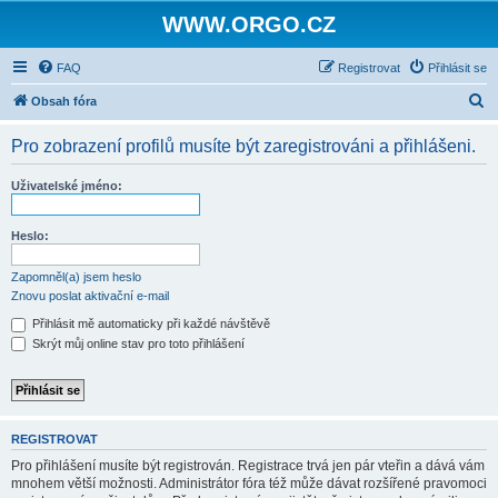
WWW.ORGO.CZ
FAQ
Registrovat
Přihlásit se
H
Obsah fóra
l
Pro zobrazení profilů musíte být zaregistrováni a přihlášeni.
e
d
Uživatelské jméno:
a
t
Heslo:
Zapomněl(a) jsem heslo
Znovu poslat aktivační e-mail
Přihlásit mě automaticky při každé návštěvě
Skrýt můj online stav pro toto přihlášení
REGISTROVAT
Pro přihlášení musíte být registrován. Registrace trvá jen pár vteřin a dává vám
mnohem větší možnosti. Administrátor fóra též může dávat rozšířené pravomoci