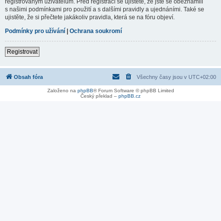
registrovaným uživatelům. Před registrací se ujistěte, že jste se obeznámili
s našimi podmínkami pro použití a s dalšími pravidly a ujednáními. Také se
ujistěte, že si přečtete jakákoliv pravidla, která se na fóru objeví.
Podmínky pro užívání
|
Ochrana soukromí
Registrovat
Obsah fóra
Všechny časy jsou v
UTC+02:00
Založeno na
phpBB
® Forum Software © phpBB Limited
Český překlad –
phpBB.cz