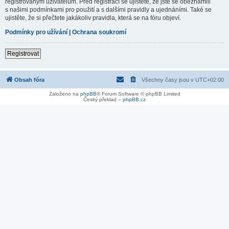
registrovaným uživatelům. Před registrací se ujistěte, že jste se obeznámili
s našimi podmínkami pro použití a s dalšími pravidly a ujednáními. Také se
ujistěte, že si přečtete jakákoliv pravidla, která se na fóru objeví.
Podmínky pro užívání
|
Ochrana soukromí
Registrovat
Obsah fóra
Všechny časy jsou v
UTC+02:00
Založeno na
phpBB
® Forum Software © phpBB Limited
Český překlad –
phpBB.cz