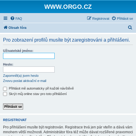
WWW.ORGO.CZ
FAQ
Registrovat
Přihlásit se
H
Obsah fóra
l
Pro zobrazení profilů musíte být zaregistrováni a přihlášeni.
e
d
Uživatelské jméno:
a
t
Heslo:
Zapomněl(a) jsem heslo
Znovu poslat aktivační e-mail
Přihlásit mě automaticky při každé návštěvě
Skrýt můj online stav pro toto přihlášení
REGISTROVAT
Pro přihlášení musíte být registrován. Registrace trvá jen pár vteřin a dává vám
mnohem větší možnosti. Administrátor fóra též může dávat rozšířené pravomoci