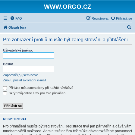
WWW.ORGO.CZ
FAQ
Registrovat
Přihlásit se
H
Obsah fóra
l
Pro zobrazení profilů musíte být zaregistrováni a přihlášeni.
e
d
Uživatelské jméno:
a
t
Heslo:
Zapomněl(a) jsem heslo
Znovu poslat aktivační e-mail
Přihlásit mě automaticky při každé návštěvě
Skrýt můj online stav pro toto přihlášení
REGISTROVAT
Pro přihlášení musíte být registrován. Registrace trvá jen pár vteřin a dává vám
mnohem větší možnosti. Administrátor fóra též může dávat rozšířené pravomoci