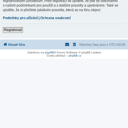
registrovaným uživatelům. Před registrací se ujistěte, že jste se obeznámili
s našimi podmínkami pro použití a s dalšími pravidly a ujednáními. Také se
ujistěte, že si přečtete jakákoliv pravidla, která se na fóru objeví.
Podmínky pro užívání
|
Ochrana soukromí
Registrovat
Obsah fóra
Všechny časy jsou v
UTC+02:00
Založeno na
phpBB
® Forum Software © phpBB Limited
Český překlad –
phpBB.cz