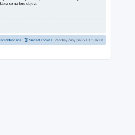
která se na fóru objeví.
Kontaktujte nás
Smazat cookies
Všechny časy jsou v
UTC+02:00