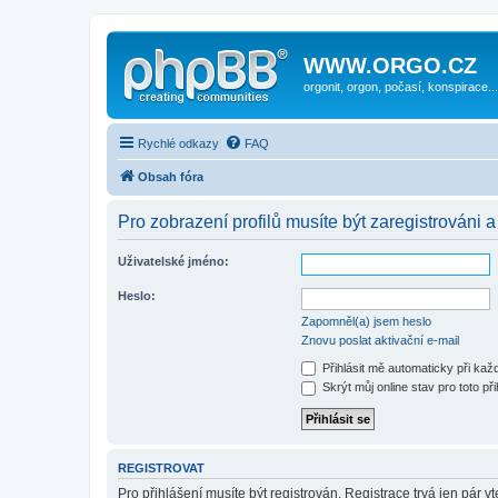
WWW.ORGO.CZ
orgonit, orgon, počasí, konspirace...
Rychlé odkazy
FAQ
Obsah fóra
Pro zobrazení profilů musíte být zaregistrováni a
Uživatelské jméno:
Heslo:
Zapomněl(a) jsem heslo
Znovu poslat aktivační e-mail
Přihlásit mě automaticky při ka
Skrýt můj online stav pro toto při
REGISTROVAT
Pro přihlášení musíte být registrován. Registrace trvá jen pár