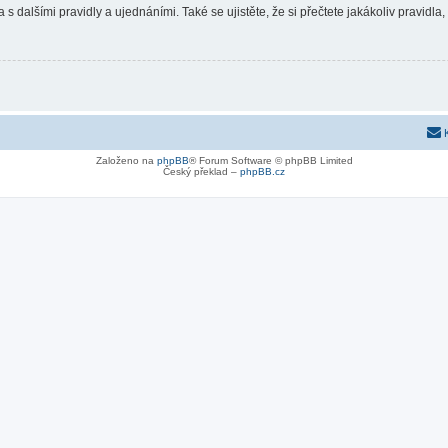
 s dalšími pravidly a ujednáními. Také se ujistěte, že si přečtete jakákoliv pravidla, 
Založeno na
phpBB
® Forum Software © phpBB Limited
Český překlad –
phpBB.cz