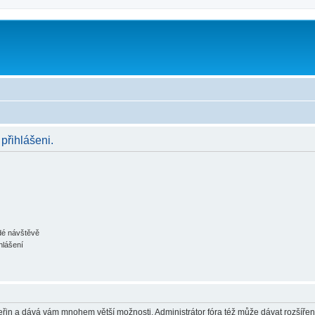
 přihlášeni.
ždé návštěvě
hlášení
 vteřin a dává vám mnohem větší možnosti. Administrátor fóra též může dávat rozšíře