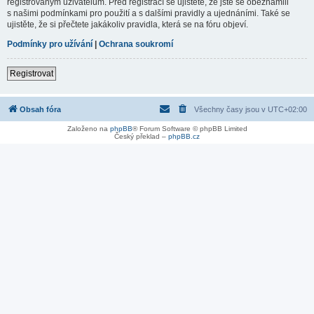
registrovaným uživatelům. Před registrací se ujistěte, že jste se obeznámili
s našimi podmínkami pro použití a s dalšími pravidly a ujednáními. Také se
ujistěte, že si přečtete jakákoliv pravidla, která se na fóru objeví.
Podmínky pro užívání
|
Ochrana soukromí
Registrovat
Obsah fóra
Všechny časy jsou v
UTC+02:00
Založeno na
phpBB
® Forum Software © phpBB Limited
Český překlad –
phpBB.cz