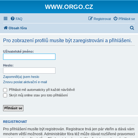
WWW.ORGO.CZ
FAQ
Registrovat
Přihlásit se
H
Obsah fóra
l
Pro zobrazení profilů musíte být zaregistrováni a přihlášeni.
e
d
Uživatelské jméno:
a
t
Heslo:
Zapomněl(a) jsem heslo
Znovu poslat aktivační e-mail
Přihlásit mě automaticky při každé návštěvě
Skrýt můj online stav pro toto přihlášení
REGISTROVAT
Pro přihlášení musíte být registrován. Registrace trvá jen pár vteřin a dává vám
mnohem větší možnosti. Administrátor fóra též může dávat rozšířené pravomoci