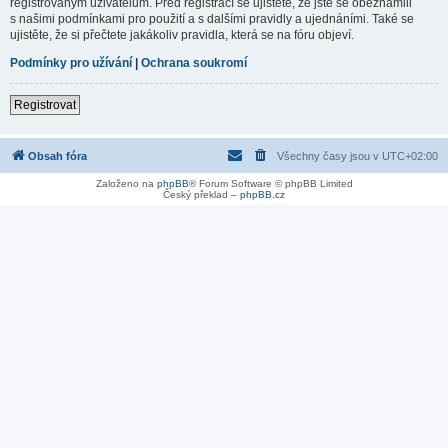
registrovaným uživatelům. Před registrací se ujistěte, že jste se obeznámili
s našimi podmínkami pro použití a s dalšími pravidly a ujednáními. Také se
ujistěte, že si přečtete jakákoliv pravidla, která se na fóru objeví.
Podmínky pro užívání
|
Ochrana soukromí
Registrovat
Obsah fóra
Všechny časy jsou v
UTC+02:00
Založeno na
phpBB
® Forum Software © phpBB Limited
Český překlad –
phpBB.cz