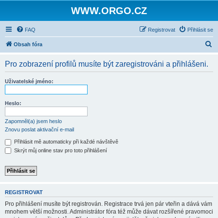
WWW.ORGO.CZ
FAQ
Registrovat
Přihlásit se
H
Obsah fóra
l
Pro zobrazení profilů musíte být zaregistrováni a přihlášeni.
e
d
Uživatelské jméno:
a
t
Heslo:
Zapomněl(a) jsem heslo
Znovu poslat aktivační e-mail
Přihlásit mě automaticky při každé návštěvě
Skrýt můj online stav pro toto přihlášení
REGISTROVAT
Pro přihlášení musíte být registrován. Registrace trvá jen pár vteřin a dává vám
mnohem větší možnosti. Administrátor fóra též může dávat rozšířené pravomoci