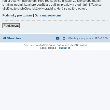
registrovaným uživatelům. Před registrací se ujistěte, že jste se obeznámili
s našimi podmínkami pro použití a s dalšími pravidly a ujednáními. Také se
ujistěte, že si přečtete jakákoliv pravidla, která se na fóru objeví.
Podmínky pro užívání
|
Ochrana soukromí
Registrovat
Obsah fóra
Všechny časy jsou v
UTC+02:00
Založeno na
phpBB
® Forum Software © phpBB Limited
Český překlad –
phpBB.cz