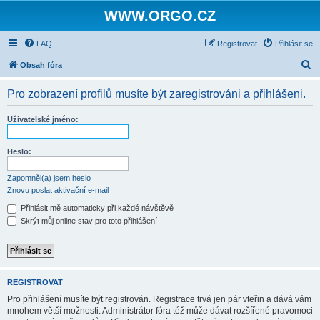
WWW.ORGO.CZ
FAQ
Registrovat
Přihlásit se
H
Obsah fóra
l
Pro zobrazení profilů musíte být zaregistrováni a přihlášeni.
e
d
Uživatelské jméno:
a
t
Heslo:
Zapomněl(a) jsem heslo
Znovu poslat aktivační e-mail
Přihlásit mě automaticky při každé návštěvě
Skrýt můj online stav pro toto přihlášení
REGISTROVAT
Pro přihlášení musíte být registrován. Registrace trvá jen pár vteřin a dává vám
mnohem větší možnosti. Administrátor fóra též může dávat rozšířené pravomoci