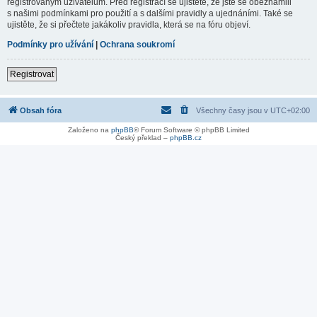
registrovaným uživatelům. Před registrací se ujistěte, že jste se obeznámili
s našimi podmínkami pro použití a s dalšími pravidly a ujednáními. Také se
ujistěte, že si přečtete jakákoliv pravidla, která se na fóru objeví.
Podmínky pro užívání
|
Ochrana soukromí
Registrovat
Obsah fóra
Všechny časy jsou v
UTC+02:00
Založeno na
phpBB
® Forum Software © phpBB Limited
Český překlad –
phpBB.cz