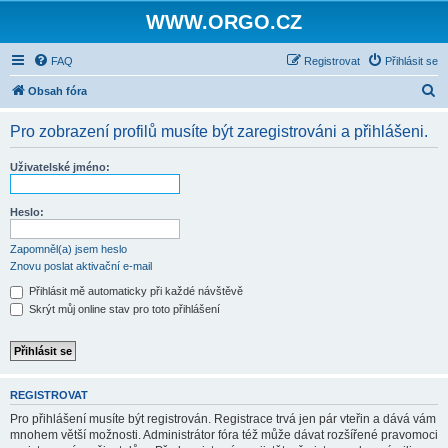
WWW.ORGO.CZ
FAQ
Registrovat
Přihlásit se
H
Obsah fóra
l
Pro zobrazení profilů musíte být zaregistrováni a přihlášeni.
e
d
Uživatelské jméno:
a
t
Heslo:
Zapomněl(a) jsem heslo
Znovu poslat aktivační e-mail
Přihlásit mě automaticky při každé návštěvě
Skrýt můj online stav pro toto přihlášení
REGISTROVAT
Pro přihlášení musíte být registrován. Registrace trvá jen pár vteřin a dává vám
mnohem větší možnosti. Administrátor fóra též může dávat rozšířené pravomoci