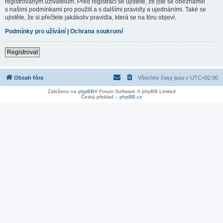
registrovaným uživatelům. Před registrací se ujistěte, že jste se obeznámili
s našimi podmínkami pro použití a s dalšími pravidly a ujednáními. Také se
ujistěte, že si přečtete jakákoliv pravidla, která se na fóru objeví.
Podmínky pro užívání
|
Ochrana soukromí
Registrovat
Obsah fóra
Všechny časy jsou v
UTC+02:00
Založeno na
phpBB
® Forum Software © phpBB Limited
Český překlad –
phpBB.cz