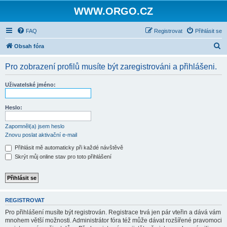
WWW.ORGO.CZ
FAQ
Registrovat
Přihlásit se
H
Obsah fóra
l
Pro zobrazení profilů musíte být zaregistrováni a přihlášeni.
e
d
Uživatelské jméno:
a
t
Heslo:
Zapomněl(a) jsem heslo
Znovu poslat aktivační e-mail
Přihlásit mě automaticky při každé návštěvě
Skrýt můj online stav pro toto přihlášení
REGISTROVAT
Pro přihlášení musíte být registrován. Registrace trvá jen pár vteřin a dává vám
mnohem větší možnosti. Administrátor fóra též může dávat rozšířené pravomoci