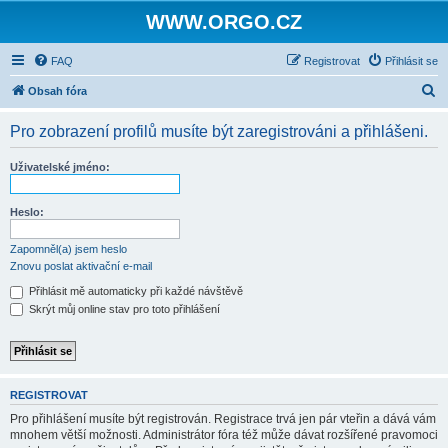
WWW.ORGO.CZ
FAQ
Registrovat
Přihlásit se
H
Obsah fóra
l
Pro zobrazení profilů musíte být zaregistrováni a přihlášeni.
e
d
Uživatelské jméno:
a
t
Heslo:
Zapomněl(a) jsem heslo
Znovu poslat aktivační e-mail
Přihlásit mě automaticky při každé návštěvě
Skrýt můj online stav pro toto přihlášení
REGISTROVAT
Pro přihlášení musíte být registrován. Registrace trvá jen pár vteřin a dává vám
mnohem větší možnosti. Administrátor fóra též může dávat rozšířené pravomoci