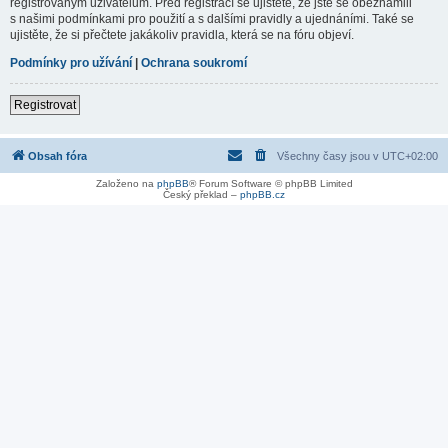
registrovaným uživatelům. Před registrací se ujistěte, že jste se obeznámili
s našimi podmínkami pro použití a s dalšími pravidly a ujednáními. Také se
ujistěte, že si přečtete jakákoliv pravidla, která se na fóru objeví.
Podmínky pro užívání
|
Ochrana soukromí
Registrovat
Obsah fóra
Všechny časy jsou v
UTC+02:00
Založeno na
phpBB
® Forum Software © phpBB Limited
Český překlad –
phpBB.cz