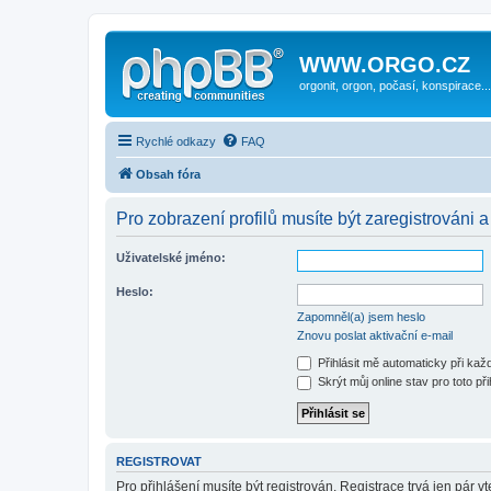
WWW.ORGO.CZ
orgonit, orgon, počasí, konspirace...
Rychlé odkazy
FAQ
Obsah fóra
Pro zobrazení profilů musíte být zaregistrováni a
Uživatelské jméno:
Heslo:
Zapomněl(a) jsem heslo
Znovu poslat aktivační e-mail
Přihlásit mě automaticky při ka
Skrýt můj online stav pro toto při
REGISTROVAT
Pro přihlášení musíte být registrován. Registrace trvá jen pár