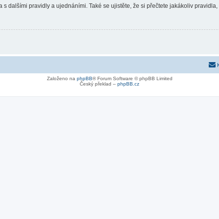
 s dalšími pravidly a ujednáními. Také se ujistěte, že si přečtete jakákoliv pravidla, 
Založeno na
phpBB
® Forum Software © phpBB Limited
Český překlad –
phpBB.cz