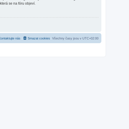
která se na fóru objeví.
Kontaktujte nás
Smazat cookies
Všechny časy jsou v
UTC+02:00