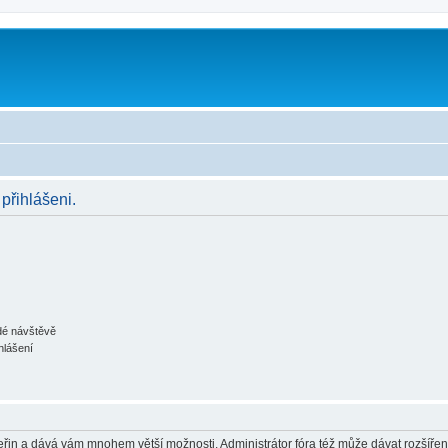
 přihlášeni.
ždé návštěvě
hlášení
 vteřin a dává vám mnohem větší možnosti. Administrátor fóra též může dávat rozšíře