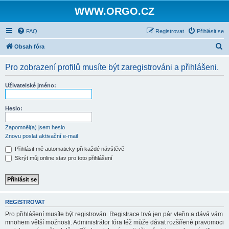
WWW.ORGO.CZ
FAQ
Registrovat
Přihlásit se
H
Obsah fóra
l
Pro zobrazení profilů musíte být zaregistrováni a přihlášeni.
e
d
Uživatelské jméno:
a
t
Heslo:
Zapomněl(a) jsem heslo
Znovu poslat aktivační e-mail
Přihlásit mě automaticky při každé návštěvě
Skrýt můj online stav pro toto přihlášení
REGISTROVAT
Pro přihlášení musíte být registrován. Registrace trvá jen pár vteřin a dává vám
mnohem větší možnosti. Administrátor fóra též může dávat rozšířené pravomoci