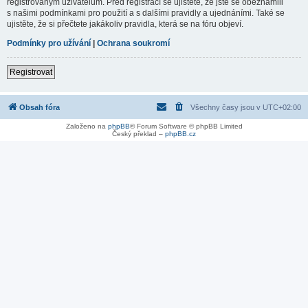
registrovaným uživatelům. Před registrací se ujistěte, že jste se obeznámili
s našimi podmínkami pro použití a s dalšími pravidly a ujednáními. Také se
ujistěte, že si přečtete jakákoliv pravidla, která se na fóru objeví.
Podmínky pro užívání
|
Ochrana soukromí
Registrovat
Obsah fóra
Všechny časy jsou v
UTC+02:00
Založeno na
phpBB
® Forum Software © phpBB Limited
Český překlad –
phpBB.cz