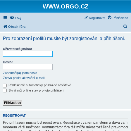
WWW.ORGO.CZ
FAQ
Registrovat
Přihlásit se
H
Obsah fóra
l
Pro zobrazení profilů musíte být zaregistrováni a přihlášeni.
e
d
Uživatelské jméno:
a
t
Heslo:
Zapomněl(a) jsem heslo
Znovu poslat aktivační e-mail
Přihlásit mě automaticky při každé návštěvě
Skrýt můj online stav pro toto přihlášení
REGISTROVAT
Pro přihlášení musíte být registrován. Registrace trvá jen pár vteřin a dává vám
mnohem větší možnosti. Administrátor fóra též může dávat rozšířené pravomoci