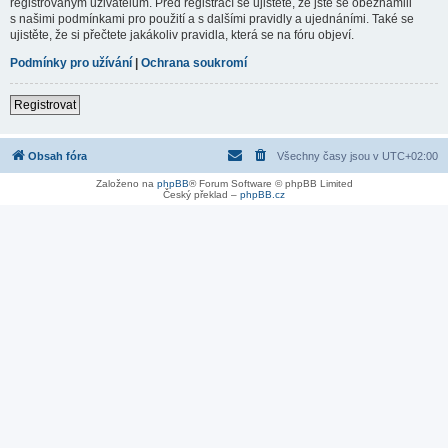
registrovaným uživatelům. Před registrací se ujistěte, že jste se obeznámili
s našimi podmínkami pro použití a s dalšími pravidly a ujednáními. Také se
ujistěte, že si přečtete jakákoliv pravidla, která se na fóru objeví.
Podmínky pro užívání
|
Ochrana soukromí
Registrovat
Obsah fóra
Všechny časy jsou v
UTC+02:00
Založeno na
phpBB
® Forum Software © phpBB Limited
Český překlad –
phpBB.cz