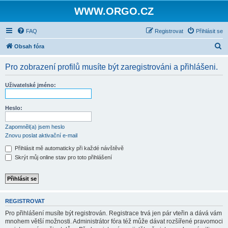
WWW.ORGO.CZ
FAQ
Registrovat
Přihlásit se
H
Obsah fóra
l
Pro zobrazení profilů musíte být zaregistrováni a přihlášeni.
e
d
Uživatelské jméno:
a
t
Heslo:
Zapomněl(a) jsem heslo
Znovu poslat aktivační e-mail
Přihlásit mě automaticky při každé návštěvě
Skrýt můj online stav pro toto přihlášení
REGISTROVAT
Pro přihlášení musíte být registrován. Registrace trvá jen pár vteřin a dává vám
mnohem větší možnosti. Administrátor fóra též může dávat rozšířené pravomoci