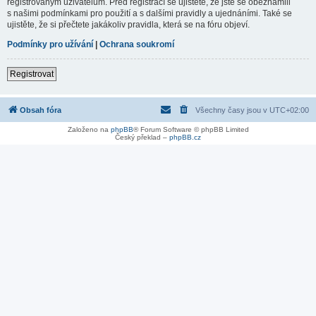
registrovaným uživatelům. Před registrací se ujistěte, že jste se obeznámili
s našimi podmínkami pro použití a s dalšími pravidly a ujednáními. Také se
ujistěte, že si přečtete jakákoliv pravidla, která se na fóru objeví.
Podmínky pro užívání
|
Ochrana soukromí
Registrovat
Obsah fóra
Všechny časy jsou v
UTC+02:00
Založeno na
phpBB
® Forum Software © phpBB Limited
Český překlad –
phpBB.cz