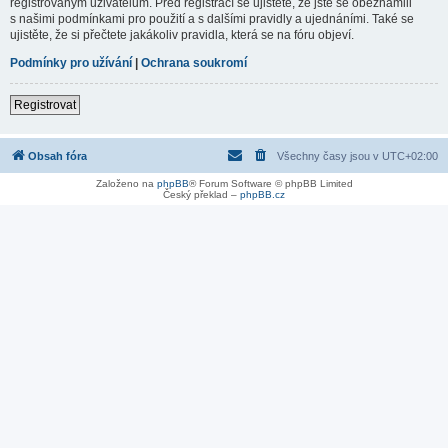
registrovaným uživatelům. Před registrací se ujistěte, že jste se obeznámili
s našimi podmínkami pro použití a s dalšími pravidly a ujednáními. Také se
ujistěte, že si přečtete jakákoliv pravidla, která se na fóru objeví.
Podmínky pro užívání
|
Ochrana soukromí
Registrovat
Obsah fóra
Všechny časy jsou v
UTC+02:00
Založeno na
phpBB
® Forum Software © phpBB Limited
Český překlad –
phpBB.cz