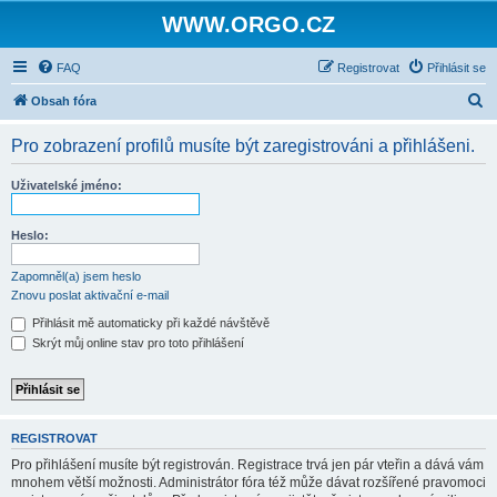
WWW.ORGO.CZ
FAQ
Registrovat
Přihlásit se
H
Obsah fóra
l
Pro zobrazení profilů musíte být zaregistrováni a přihlášeni.
e
d
Uživatelské jméno:
a
t
Heslo:
Zapomněl(a) jsem heslo
Znovu poslat aktivační e-mail
Přihlásit mě automaticky při každé návštěvě
Skrýt můj online stav pro toto přihlášení
REGISTROVAT
Pro přihlášení musíte být registrován. Registrace trvá jen pár vteřin a dává vám
mnohem větší možnosti. Administrátor fóra též může dávat rozšířené pravomoci