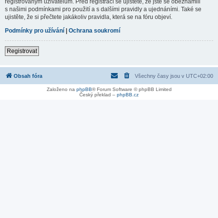
registrovaným uživatelům. Před registrací se ujistěte, že jste se obeznámili
s našimi podmínkami pro použití a s dalšími pravidly a ujednáními. Také se
ujistěte, že si přečtete jakákoliv pravidla, která se na fóru objeví.
Podmínky pro užívání
|
Ochrana soukromí
Registrovat
Obsah fóra
Všechny časy jsou v
UTC+02:00
Založeno na
phpBB
® Forum Software © phpBB Limited
Český překlad –
phpBB.cz