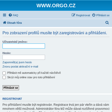
WWW.ORGO.CZ
FAQ
Registrovat
Přihlásit se
H
Obsah fóra
l
Pro zobrazení profilů musíte být zaregistrováni a přihlášeni.
e
d
Uživatelské jméno:
a
t
Heslo:
Zapomněl(a) jsem heslo
Znovu poslat aktivační e-mail
Přihlásit mě automaticky při každé návštěvě
Skrýt můj online stav pro toto přihlášení
REGISTROVAT
Pro přihlášení musíte být registrován. Registrace trvá jen pár vteřin a dává vám
mnohem větší možnosti. Administrátor fóra též může dávat rozšířené pravomoci