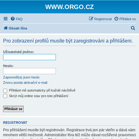
WWW.ORGO.CZ
FAQ
Registrovat
Přihlásit se
H
Obsah fóra
l
Pro zobrazení profilů musíte být zaregistrováni a přihlášeni.
e
d
Uživatelské jméno:
a
t
Heslo:
Zapomněl(a) jsem heslo
Znovu poslat aktivační e-mail
Přihlásit mě automaticky při každé návštěvě
Skrýt můj online stav pro toto přihlášení
REGISTROVAT
Pro přihlášení musíte být registrován. Registrace trvá jen pár vteřin a dává vám
mnohem větší možnosti. Administrátor fóra též může dávat rozšířené pravomoci