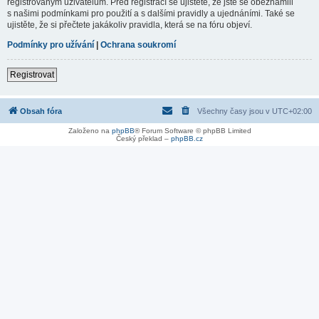
registrovaným uživatelům. Před registrací se ujistěte, že jste se obeznámili
s našimi podmínkami pro použití a s dalšími pravidly a ujednáními. Také se
ujistěte, že si přečtete jakákoliv pravidla, která se na fóru objeví.
Podmínky pro užívání
|
Ochrana soukromí
Registrovat
Obsah fóra
Všechny časy jsou v
UTC+02:00
Založeno na
phpBB
® Forum Software © phpBB Limited
Český překlad –
phpBB.cz