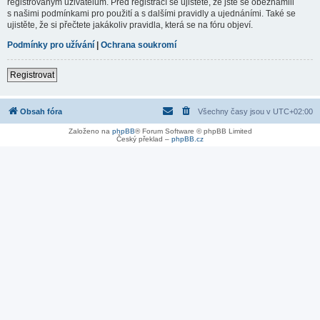
registrovaným uživatelům. Před registrací se ujistěte, že jste se obeznámili
s našimi podmínkami pro použití a s dalšími pravidly a ujednáními. Také se
ujistěte, že si přečtete jakákoliv pravidla, která se na fóru objeví.
Podmínky pro užívání
|
Ochrana soukromí
Registrovat
Obsah fóra
Všechny časy jsou v
UTC+02:00
Založeno na
phpBB
® Forum Software © phpBB Limited
Český překlad –
phpBB.cz