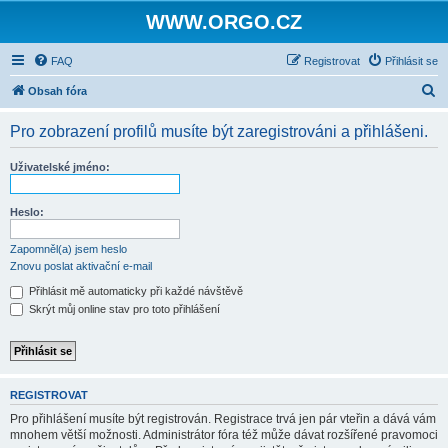
WWW.ORGO.CZ
FAQ
Registrovat
Přihlásit se
H
Obsah fóra
l
Pro zobrazení profilů musíte být zaregistrováni a přihlášeni.
e
d
Uživatelské jméno:
a
t
Heslo:
Zapomněl(a) jsem heslo
Znovu poslat aktivační e-mail
Přihlásit mě automaticky při každé návštěvě
Skrýt můj online stav pro toto přihlášení
REGISTROVAT
Pro přihlášení musíte být registrován. Registrace trvá jen pár vteřin a dává vám
mnohem větší možnosti. Administrátor fóra též může dávat rozšířené pravomoci