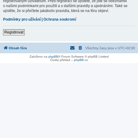
registrovaným uživatelům. Před registrací se ujistěte, že jste se obeznámili
s našimi podmínkami pro použití a s dalšími pravidly a ujednáními. Také se
ujistěte, že si přečtete jakákoliv pravidla, která se na fóru objeví.
Podmínky pro užívání
|
Ochrana soukromí
Registrovat
Obsah fóra
Všechny časy jsou v
UTC+02:00
Založeno na
phpBB
® Forum Software © phpBB Limited
Český překlad –
phpBB.cz