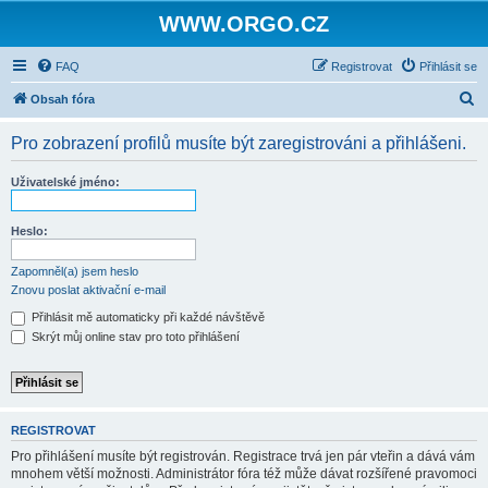
WWW.ORGO.CZ
FAQ
Registrovat
Přihlásit se
H
Obsah fóra
l
Pro zobrazení profilů musíte být zaregistrováni a přihlášeni.
e
d
Uživatelské jméno:
a
t
Heslo:
Zapomněl(a) jsem heslo
Znovu poslat aktivační e-mail
Přihlásit mě automaticky při každé návštěvě
Skrýt můj online stav pro toto přihlášení
REGISTROVAT
Pro přihlášení musíte být registrován. Registrace trvá jen pár vteřin a dává vám
mnohem větší možnosti. Administrátor fóra též může dávat rozšířené pravomoci