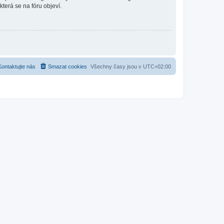
která se na fóru objeví.
Kontaktujte nás
Smazat cookies
Všechny časy jsou v
UTC+02:00