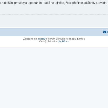
 s dalšími pravidly a ujednáními. Také se ujistěte, že si přečtete jakákoliv pravidla, 
Založeno na
phpBB
® Forum Software © phpBB Limited
Český překlad –
phpBB.cz