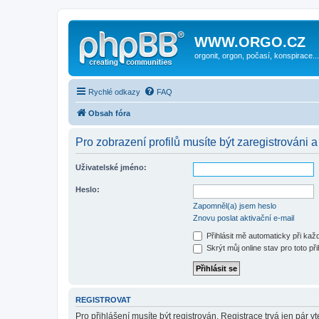
WWW.ORGO.CZ
orgonit, orgon, počasí, konspirace...
Rychlé odkazy
FAQ
Obsah fóra
Pro zobrazení profilů musíte být zaregistrováni a
Uživatelské jméno:
Heslo:
Zapomněl(a) jsem heslo
Znovu poslat aktivační e-mail
Přihlásit mě automaticky při ka
Skrýt můj online stav pro toto při
REGISTROVAT
Pro přihlášení musíte být registrován. Registrace trvá jen pár