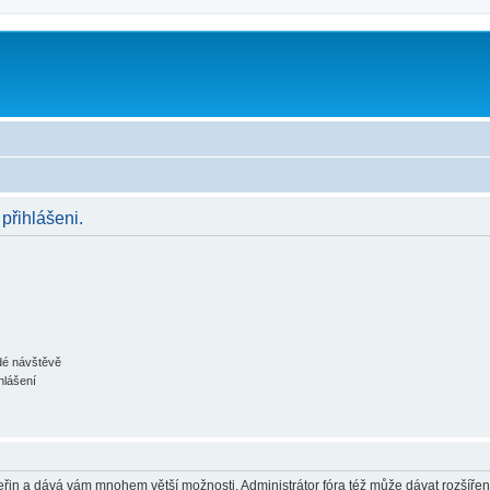
 přihlášeni.
ždé návštěvě
hlášení
 vteřin a dává vám mnohem větší možnosti. Administrátor fóra též může dávat rozšíře