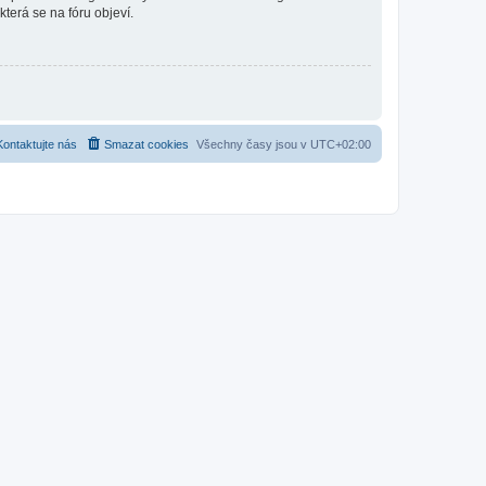
která se na fóru objeví.
Kontaktujte nás
Smazat cookies
Všechny časy jsou v
UTC+02:00