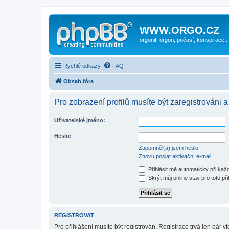
WWW.ORGO.CZ
orgonit, orgon, počasí, konspirace...
Rychlé odkazy
FAQ
Obsah fóra
Pro zobrazení profilů musíte být zaregistrováni a
Uživatelské jméno:
Heslo:
Zapomněl(a) jsem heslo
Znovu poslat aktivační e-mail
Přihlásit mě automaticky při ka
Skrýt můj online stav pro toto při
REGISTROVAT
Pro přihlášení musíte být registrován. Registrace trvá jen pár