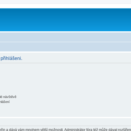
 přihlášeni.
ždé návštěvě
hlášení
 vteřin a dává vám mnohem větší možnosti. Administrátor fóra též může dávat rozšíře