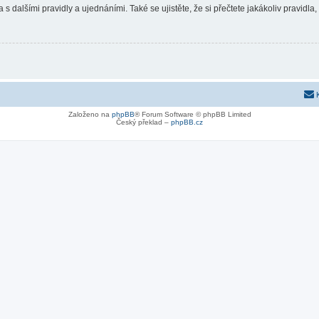
 s dalšími pravidly a ujednáními. Také se ujistěte, že si přečtete jakákoliv pravidla, 
Založeno na
phpBB
® Forum Software © phpBB Limited
Český překlad –
phpBB.cz