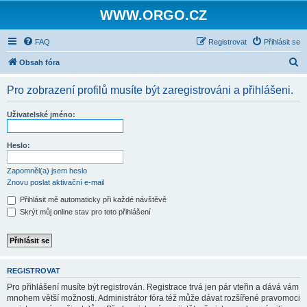
WWW.ORGO.CZ
FAQ
Registrovat
Přihlásit se
H
Obsah fóra
l
Pro zobrazení profilů musíte být zaregistrováni a přihlášeni.
e
d
Uživatelské jméno:
a
t
Heslo:
Zapomněl(a) jsem heslo
Znovu poslat aktivační e-mail
Přihlásit mě automaticky při každé návštěvě
Skrýt můj online stav pro toto přihlášení
REGISTROVAT
Pro přihlášení musíte být registrován. Registrace trvá jen pár vteřin a dává vám
mnohem větší možnosti. Administrátor fóra též může dávat rozšířené pravomoci