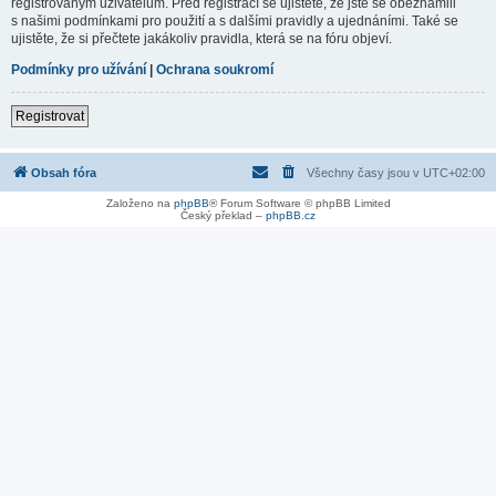
registrovaným uživatelům. Před registrací se ujistěte, že jste se obeznámili
s našimi podmínkami pro použití a s dalšími pravidly a ujednáními. Také se
ujistěte, že si přečtete jakákoliv pravidla, která se na fóru objeví.
Podmínky pro užívání
|
Ochrana soukromí
Registrovat
Obsah fóra
Všechny časy jsou v
UTC+02:00
Založeno na
phpBB
® Forum Software © phpBB Limited
Český překlad –
phpBB.cz