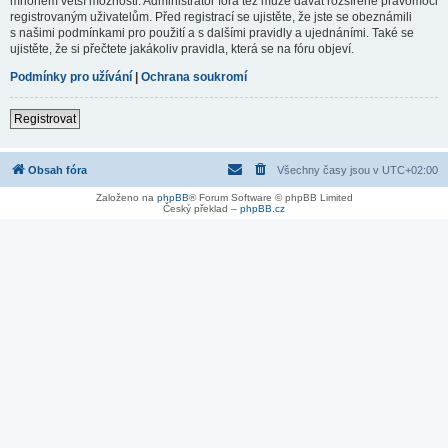
mnohem větší možnosti. Administrátor fóra též může dávat rozšířené pravomoci
registrovaným uživatelům. Před registrací se ujistěte, že jste se obeznámili
s našimi podmínkami pro použití a s dalšími pravidly a ujednáními. Také se
ujistěte, že si přečtete jakákoliv pravidla, která se na fóru objeví.
Podmínky pro užívání
|
Ochrana soukromí
Registrovat
Obsah fóra
Všechny časy jsou v
UTC+02:00
Založeno na
phpBB
® Forum Software © phpBB Limited
Český překlad –
phpBB.cz