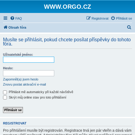
WWW.ORGO.CZ
FAQ
Registrovat
Přihlásit se
H
Obsah fóra
l
Musíte se přihlásit, pokud chcete posílat příspěvky do tohoto
e
fóra.
d
Uživatelské jméno:
a
t
Heslo:
Zapomněl(a) jsem heslo
Znovu poslat aktivační e-mail
Přihlásit mě automaticky při každé návštěvě
Skrýt můj online stav pro toto přihlášení
REGISTROVAT
Pro přihlášení musíte být registrován. Registrace trvá jen pár vteřin a dává vám