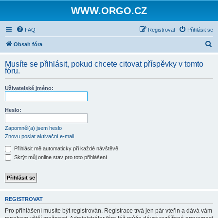
WWW.ORGO.CZ
FAQ
Registrovat
Přihlásit se
H
Obsah fóra
l
Musíte se přihlásit, pokud chcete citovat příspěvky v tomto
e
fóru.
d
Uživatelské jméno:
a
t
Heslo:
Zapomněl(a) jsem heslo
Znovu poslat aktivační e-mail
Přihlásit mě automaticky při každé návštěvě
Skrýt můj online stav pro toto přihlášení
REGISTROVAT
Pro přihlášení musíte být registrován. Registrace trvá jen pár vteřin a dává vám