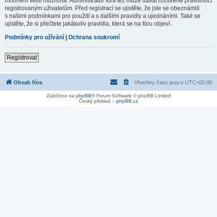
mnohem větší možnosti. Administrátor fóra též může dávat rozšířené pravomoci
registrovaným uživatelům. Před registrací se ujistěte, že jste se obeznámili
s našimi podmínkami pro použití a s dalšími pravidly a ujednáními. Také se
ujistěte, že si přečtete jakákoliv pravidla, která se na fóru objeví.
Podmínky pro užívání
|
Ochrana soukromí
Registrovat
Obsah fóra
Všechny časy jsou v
UTC+02:00
Založeno na
phpBB
® Forum Software © phpBB Limited
Český překlad –
phpBB.cz