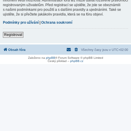
mnohem větší možnosti. Administrátor fóra též může dávat rozšířené pravomoci
registrovaným uživatelům. Před registrací se ujistěte, že jste se obeznámili
s našimi podmínkami pro použití a s dalšími pravidly a ujednáními. Také se
ujistěte, že si přečtete jakákoliv pravidla, která se na fóru objeví.
Podmínky pro užívání
|
Ochrana soukromí
Registrovat
Obsah fóra
Všechny časy jsou v
UTC+02:00
Založeno na
phpBB
® Forum Software © phpBB Limited
Český překlad –
phpBB.cz