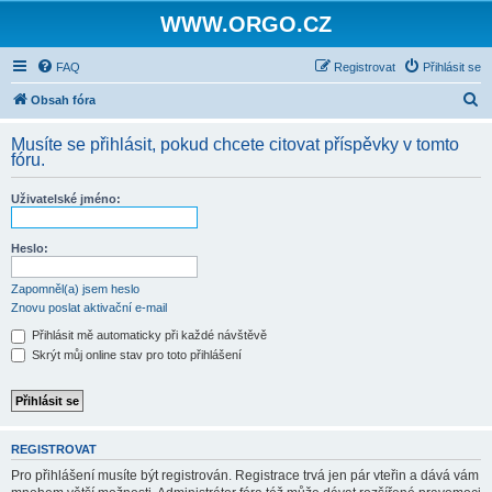
WWW.ORGO.CZ
FAQ
Registrovat
Přihlásit se
H
Obsah fóra
l
Musíte se přihlásit, pokud chcete citovat příspěvky v tomto
e
fóru.
d
Uživatelské jméno:
a
t
Heslo:
Zapomněl(a) jsem heslo
Znovu poslat aktivační e-mail
Přihlásit mě automaticky při každé návštěvě
Skrýt můj online stav pro toto přihlášení
REGISTROVAT
Pro přihlášení musíte být registrován. Registrace trvá jen pár vteřin a dává vám